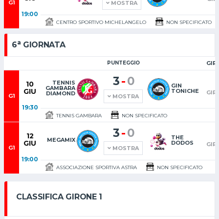
G1
MOSTRA
19:00
CENTRO SPORTIVO MICHELANGELO
NON SPECIFICATO
a
6
GIORNATA
PUNTEGGIO
GIR
-
3
0
TENNIS
10
1
GIN
GAMBARA
GIU
TONICHE
GIR
DIAMOND
G1
MOSTRA
19:30
TENNIS GAMBARA
NON SPECIFICATO
-
3
0
12
1
THE
MEGAMIX
GIU
DODOS
GIR
G1
MOSTRA
19:00
ASSOCIAZIONE SPORTIVA ASTRA
NON SPECIFICATO
CLASSIFICA GIRONE 1