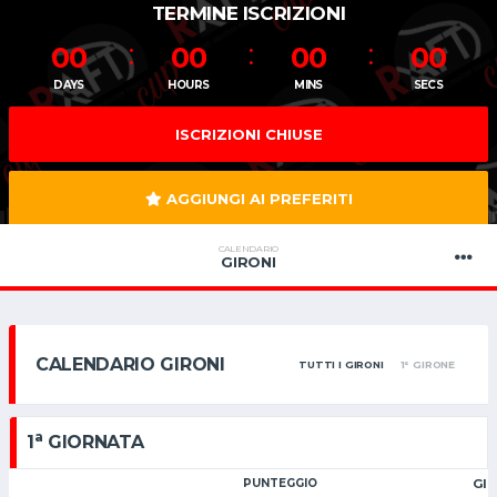
TERMINE ISCRIZIONI
00
00
00
00
DAYS
HOURS
MINS
SECS
ISCRIZIONI CHIUSE
AGGIUNGI AI PREFERITI
CALENDARIO
GIRONI
CALENDARIO GIRONI
TUTTI I GIRONI
1° GIRONE
a
1
GIORNATA
PUNTEGGIO
GI