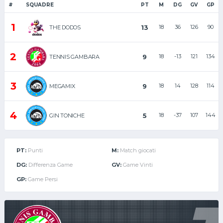
#
SQUADRE
PT
M
DG
GV
GP
1
13
18
36
126
90
THE DODOS
2
9
18
-13
121
134
TENNIS GAMBARA DIAMOND
3
9
18
14
128
114
MEGAMIX
4
5
18
-37
107
144
GIN TONICHE
PT:
Punti
M:
Match giocati
DG:
Differenza Game
GV:
Game Vinti
GP:
Game Persi