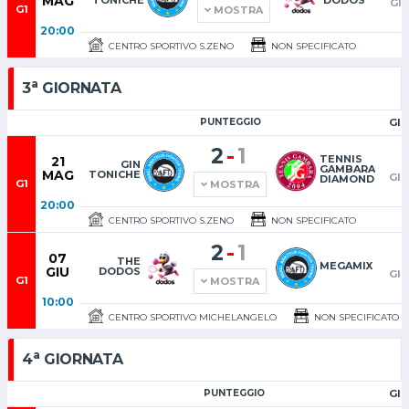
MAG
GI
G1
MOSTRA
20:00
CENTRO SPORTIVO S.ZENO
NON SPECIFICATO
a
3
GIORNATA
PUNTEGGIO
GI
-
2
1
TENNIS
21
GIN
GAMBARA
MAG
TONICHE
GI
DIAMOND
G1
MOSTRA
20:00
CENTRO SPORTIVO S.ZENO
NON SPECIFICATO
-
2
1
07
THE
MEGAMIX
GIU
DODOS
GI
G1
MOSTRA
10:00
CENTRO SPORTIVO MICHELANGELO
NON SPECIFICATO
a
4
GIORNATA
PUNTEGGIO
GI