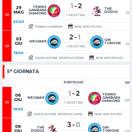
-
1
2
TENNIS
29
THE
GAMBARA
MAG
DODOS
GI
DIAMOND
G1
MOSTRA
20:00
TENNIS GAMBARA
NON SPECIFICATO
-
2
1
03
GIN
MEGAMIX
GIU
TONICHE
GI
G1
MOSTRA
19:00
ASSOCIAZIONE SPORTIVA ASTRA
NON SPECIFICATO
a
5
GIORNATA
PUNTEGGIO
GIR
-
1
2
TENNIS
06
1
MEGAMIX
GAMBARA
GIU
GIR
DIAMOND
G1
MOSTRA
19:00
ASSOCIAZIONE SPORTIVA ASTRA
NON SPECIFICATO
-
3
0
06
1
THE
GIN
GIU
DODOS
TONICHE
GIR