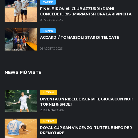
TAPPE
FINALE IRON AL CLUB AZZURRI : DIONI
CONCEDE IL BIS , MARIANI SFIORA LA RIVINCITA
05 AGOSTO 2026
TAPPE
ACCARDI / TOMASSOLI STAR DI TELGATE
05 AGOSTO 2026
NEWS PIÙ VISTE
IL TEAM
DIVENTA UN RIBELLE ISCRIVITI, GIOCA CON NOI!
TORNEI & SFIDE!
28 GENNAIO 2017
IL TEAM
ROYAL CUP SAN VINCENZO: TUTTE LE INFO PER
PRENOTARE