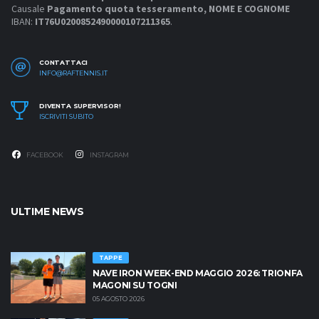
Causale
Pagamento quota tesseramento, NOME E COGNOME
IBAN:
IT76U0200852490000107211365
.
CONTATTACI
INFO@RAFTENNIS.IT
DIVENTA SUPERVISOR!
ISCRIVITI SUBITO
FACEBOOK
INSTAGRAM
ULTIME NEWS
TAPPE
NAVE IRON WEEK-END MAGGIO 2026: TRIONFA
MAGONI SU TOGNI
05 AGOSTO 2026