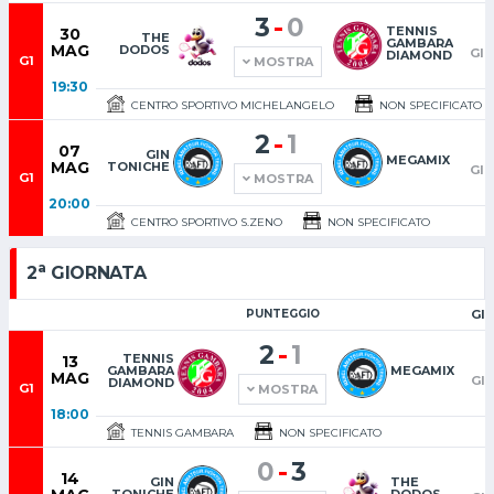
-
3
0
TENNIS
30
THE
GAMBARA
MAG
DODOS
GI
DIAMOND
G1
MOSTRA
19:30
CENTRO SPORTIVO MICHELANGELO
NON SPECIFICATO
-
2
1
07
GIN
MEGAMIX
MAG
TONICHE
GI
G1
MOSTRA
20:00
CENTRO SPORTIVO S.ZENO
NON SPECIFICATO
a
2
GIORNATA
PUNTEGGIO
GI
-
2
1
TENNIS
13
GAMBARA
MEGAMIX
MAG
GI
DIAMOND
G1
MOSTRA
18:00
TENNIS GAMBARA
NON SPECIFICATO
-
0
3
14
GIN
THE
TONICHE
DODOS