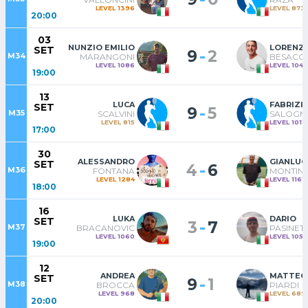
LEVEL 1396
LEVEL 873
20:00
03
NUNZIO EMILIO
LORENZ
SET
-
9
2
M34
MARANGONI
BESACCH
LEVEL 1086
LEVEL 1040
19:00
13
LUCA
FABRIZI
SET
-
9
5
M35
SCALVINI
SALOGNI
LEVEL 815
LEVEL 1011
17:00
30
ALESSANDRO
GIANLUC
SET
-
4
6
M36
FONTANA
MONTINI
LEVEL 1284
LEVEL 1161
18:00
16
LUKA
DARIO
SET
-
3
7
M37
BRACANOVIC
PASINETT
LEVEL 1060
LEVEL 1057
19:00
12
ANDREA
MATTEO
SET
-
9
1
M38
BROCCA
PIARDI
LEVEL 968
LEVEL 689
20:00