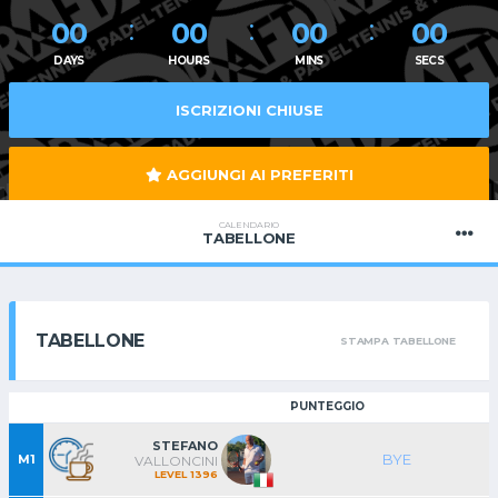
00
00
00
00
DAYS
HOURS
MINS
SECS
ISCRIZIONI CHIUSE
AGGIUNGI AI PREFERITI
CALENDARIO
TABELLONE
TABELLONE
STAMPA TABELLONE
PUNTEGGIO
STEFANO
BYE
M1
VALLONCINI
LEVEL 1396