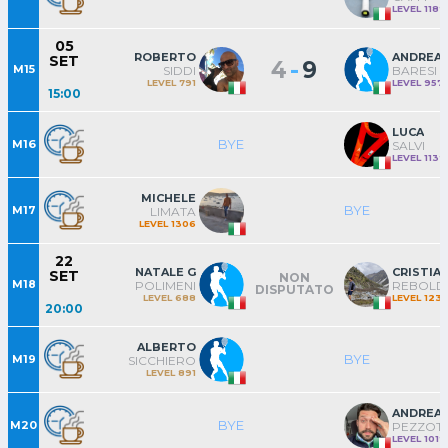
LEVEL 1189
05
ROBERTO
ANDREA
SET
-
4
9
M15
SIDDI
BARESI
LEVEL 791
LEVEL 957
15:00
LUCA
BYE
M16
SALVI
LEVEL 1139
MICHELE
BYE
M17
LIMATA
LEVEL 1306
22
NATALE G
CRISTIA
SET
NON
M18
POLIMENI
REBOLD
DISPUTATO
LEVEL 688
LEVEL 123
20:00
ALBERTO
BYE
M19
SICCHIERO
LEVEL 891
ANDREA
BYE
M20
PEZZOTT
LEVEL 1019