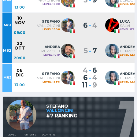
3
9
MARCHIONI
BENZON
LEVEL 1080
LEVEL 123
13:00
10
STEFANO
LUCA
NOV
-
6
4
M61
VALLONCINI
SALVI
LEVEL 1396
LEVEL 1139
09:00
22
ANDREA
ANDREA
OTT
-
5
7
M62
PEZZOTTI
BENZON
LEVEL 1019
LEVEL 123
20:00
-
4
6
06
STEFANO
ANDREA
DIC
-
6
4
M63
VALLONCINI
BENZON
LEVEL 1396
LEVEL 123
-
11
9
13:00
1
STEFANO
VALLONCINI
#7 RANKING
LEVEL
VITTORIE
SCONFITTE