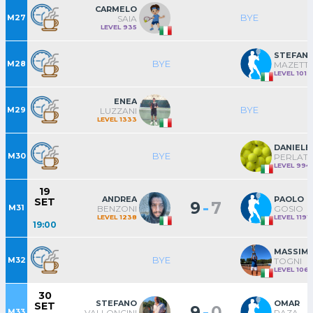
CARMELO
BYE
M27
SAIA
LEVEL 935
STEFAN
BYE
M28
MAZETTI
LEVEL 1012
ENEA
BYE
M29
LUZZANI
LEVEL 1333
DANIELE
BYE
M30
PERLAT
LEVEL 994
19
ANDREA
PAOLO
SET
-
9
7
M31
BENZONI
GOSIO
LEVEL 1238
LEVEL 1191
19:00
MASSIM
BYE
M32
TOGNI
LEVEL 106
30
STEFANO
OMAR
SET
-
9
0
M33
VALLONCINI
RAZA