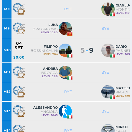
GIANLUC
BYE
M8
MONTINI
LEVEL 1161
LUKA
BYE
M9
BRACANOVIC
LEVEL 1060
04
FILIPPO
DARIO
SET
-
5
9
M10
BOSSINI CALINI
PASINETT
LEVEL 784
LEVEL 1057
20:00
ANDREA
BYE
M11
BROCCA
LEVEL 968
MATTEO
BYE
M12
PIARDI
LEVEL 689
ALESSANDRO
BYE
M13
ANGIOLA
LEVEL 1045
MIRKO
BYE
M14
CAFFI