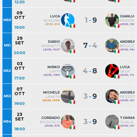
12:30
09
LUCA
GIANLUC
OTT
-
1
9
M50
SCALVINI
MONTINI
LEVEL 815
LEVEL 1161
19:00
29
DARIO
ANDREA
SET
-
7
4
M51
PASINETTI
BROCCA
LEVEL 1057
LEVEL 968
20:00
03
MIRKO
LUCA
OTT
-
4
8
M52
CAFFI
SALVI
LEVEL 1189
LEVEL 1139
17:00
07
MICHELE
ANDREA
OTT
-
3
9
M53
LIMATA
PEZZOTT
LEVEL 1306
LEVEL 1019
19:00
23
CORRADO
TOMMA
SET
-
3
9
M54
BOSCOLO
GUALA
LEVEL 919
LEVEL 1018
18:00