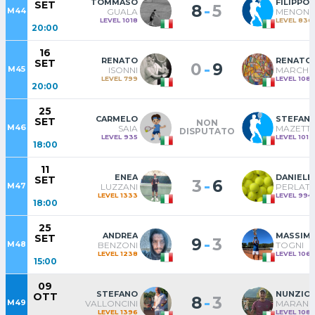
TOMMASO
FILIPPO
SET
-
8
5
M44
GUALA
MENONI
LEVEL 1018
LEVEL 836
20:00
16
RENATO
RENATO
SET
-
0
9
M45
ISONNI
MARCHI
LEVEL 799
LEVEL 108
20:00
25
CARMELO
STEFAN
SET
NON
M46
SAIA
MAZETTI
DISPUTATO
LEVEL 935
LEVEL 1012
18:00
11
ENEA
DANIELE
SET
-
3
6
M47
LUZZANI
PERLAT
LEVEL 1333
LEVEL 994
18:00
25
ANDREA
MASSIM
SET
-
9
3
M48
BENZONI
TOGNI
LEVEL 1238
LEVEL 106
15:00
09
STEFANO
NUNZIO 
OTT
-
8
3
M49
VALLONCINI
MARANG
LEVEL 1396
LEVEL 108