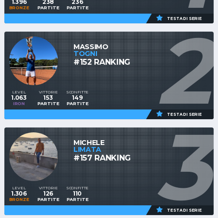
1.396
238
236
BRONZE
PARTITE
PARTITE
2
TESTA DI SERIE
MASSIMO
TOGNI
#152 RANKING
LEVEL
VITTORIE
SCONFITTE
1.063
153
149
IRON
PARTITE
PARTITE
3
TESTA DI SERIE
MICHELE
LIMATA
#157 RANKING
LEVEL
VITTORIE
SCONFITTE
1.306
126
110
BRONZE
PARTITE
PARTITE
TESTA DI SERIE