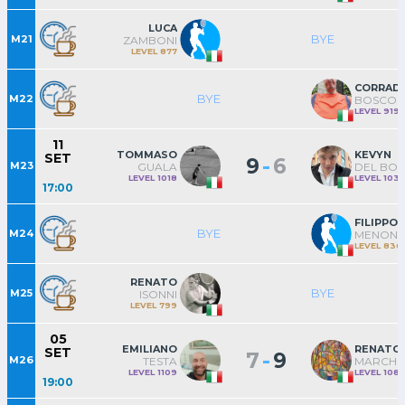
LUCA
BYE
M21
ZAMBONI
LEVEL 877
CORRAD
BYE
M22
BOSCOL
LEVEL 919
11
TOMMASO
KEVYN
SET
-
9
6
M23
GUALA
DEL BO
LEVEL 1018
LEVEL 103
17:00
FILIPPO
BYE
M24
MENONI
LEVEL 836
RENATO
BYE
M25
ISONNI
LEVEL 799
05
EMILIANO
RENATO
SET
-
7
9
M26
TESTA
MARCHI
LEVEL 1109
LEVEL 108
19:00