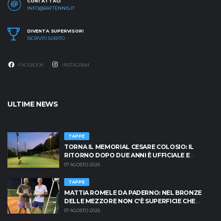
CONTATTACI
INFO@RAFTENNIS.IT
DIVENTA SUPERVISOR!
ISCRIVITI SUBITO
FACEBOOK
INSTAGRAM
ULTIME NEWS
TAPPE
TORNA IL MEMORIAL CESARE COLOSIO: IL
RITORNO DOPO DUE ANNI È UFFICIALE E
BRESCIA È PRONTA AD INFIAMMARSI!
07 AGOSTO 2026
TAPPE
MATTIA ROMELE DA PADERNO: NEL BRONZE
DELLE MEZZORE NON C'È SUPERFICIE CHE
TENGA
07 AGOSTO 2026