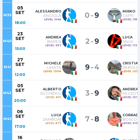
05
ALESSANDRO
MIRKO
SET
-
0
9
M39
ANGIOLA
CAFFI
LEVEL 1045
LEVEL 1189
18:00
23
ANDREA
LUCA
SET
-
2
9
M40
BARESI
SALVI
LEVEL 957
LEVEL 1139
15:00
27
MICHELE
CRISTIA
SET
-
9
4
M41
LIMATA
REBOLD
LEVEL 1306
LEVEL 123
12:00
05
ALBERTO
ANDREA
SET
-
3
9
M42
SICCHIERO
PEZZOTT
LEVEL 891
LEVEL 1019
20:00
06
LUCA
CORRAD
SET
-
7
8
M43
ZAMBONI
BOSCOL
LEVEL 877
LEVEL 919
17:00
16