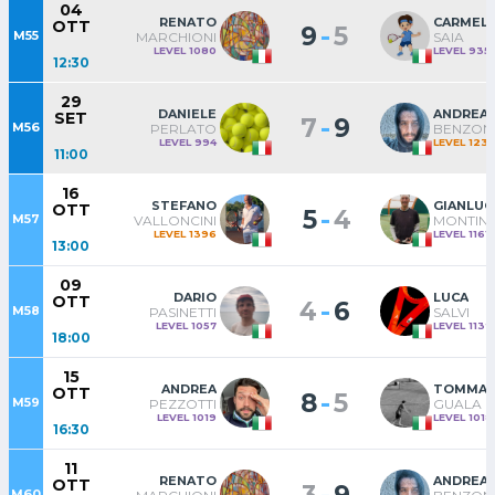
04
RENATO
CARMEL
OTT
-
9
5
M55
MARCHIONI
SAIA
LEVEL 1080
LEVEL 935
12:30
29
DANIELE
ANDREA
SET
-
7
9
M56
PERLATO
BENZON
LEVEL 994
LEVEL 123
11:00
16
STEFANO
GIANLUC
OTT
-
5
4
M57
VALLONCINI
MONTINI
LEVEL 1396
LEVEL 1161
13:00
09
DARIO
LUCA
OTT
-
4
6
M58
PASINETTI
SALVI
LEVEL 1057
LEVEL 1139
18:00
15
ANDREA
TOMMA
OTT
-
8
5
M59
PEZZOTTI
GUALA
LEVEL 1019
LEVEL 1018
16:30
11
RENATO
ANDREA
OTT
-
M60