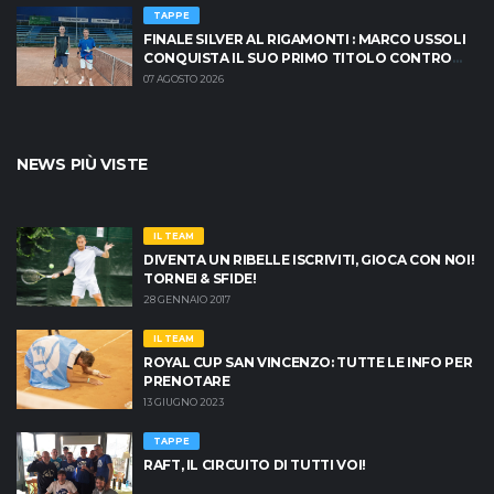
TAPPE
FINALE SILVER AL RIGAMONTI : MARCO USSOLI
CONQUISTA IL SUO PRIMO TITOLO CONTRO
MASSIMO CRISCIONE
07 AGOSTO 2026
NEWS PIÙ VISTE
IL TEAM
DIVENTA UN RIBELLE ISCRIVITI, GIOCA CON NOI!
TORNEI & SFIDE!
28 GENNAIO 2017
IL TEAM
ROYAL CUP SAN VINCENZO: TUTTE LE INFO PER
PRENOTARE
13 GIUGNO 2023
TAPPE
RAFT, IL CIRCUITO DI TUTTI VOI!