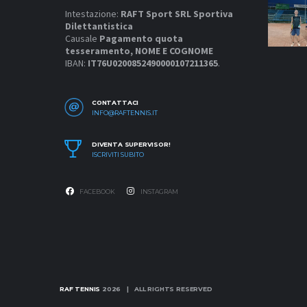
Intestazione:
RAFT Sport SRL Sportiva
Dilettantistica
Causale
Pagamento quota
tesseramento, NOME E COGNOME
IBAN:
IT76U0200852490000107211365
.
CONTATTACI
INFO@RAFTENNIS.IT
DIVENTA SUPERVISOR!
ISCRIVITI SUBITO
FACEBOOK
INSTAGRAM
RAF TENNIS
2026 | ALL RIGHTS RESERVED