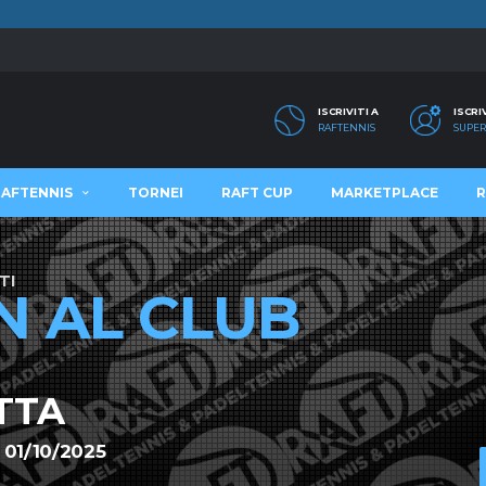
ISCRIVITI A
ISCRI
RAFTENNIS
SUPER
RAFTENNIS
TORNEI
RAFT CUP
MARKETPLACE
R
TI
N AL CLUB
TTA
 01/10/2025