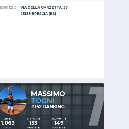
VIA DELLA GARZETTA, 57
NDIRIZZO:
25133 BRESCIA (BS)
1
MASSIMO
TOGNI
#152 RANKING
LEVEL
VITTORIE
SCONFITTE
1.063
153
149
IRON
PARTITE
PARTITE