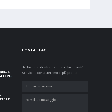
CONTATTACI
Hai bisogno di informazioni o chiarimenti?
IBELLE
Scrivici, ti contatteremo al più presto.
OCA CON
SFIDE!
N
TTE LE
NOTARE