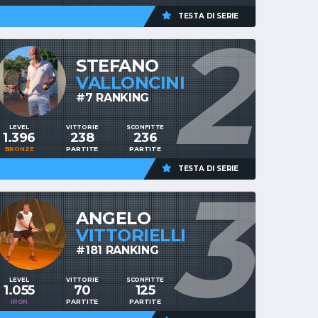
TESTA DI SERIE
2
STEFANO
VALLONCINI
#7 RANKING
LEVEL
VITTORIE
SCONFITTE
1.396
238
236
BRONZE
PARTITE
PARTITE
TESTA DI SERIE
3
ANGELO
VITTORIELLI
#181 RANKING
LEVEL
VITTORIE
SCONFITTE
1.055
70
125
IRON
PARTITE
PARTITE