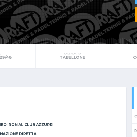
O
CALENDARIO
 29/48
TABELLONE
C
C
EO IRON AL CLUB AZZURRI
R
INAZIONE DIRETTA