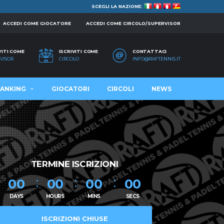
SCEGLI LA NAZIONE:
ACCEDI COME GIOCATORE
ACCEDI COME CIRCOLO/SUPERVISOR
VITI COME
ISCRIVITI COME
CONTATTACI
VISOR
CIRCOLO
INFO@RAFTENNIS.IT
ANKING
GIOCATORI
CIRCOLI
NEWS
TERMINE ISCRIZIONI
00
00
00
00
DAYS
HOURS
MINS
SECS
ISCRIZIONI CHIUSE