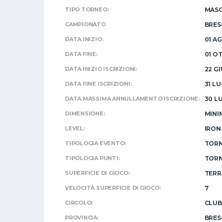
TIPO TORNEO:
MASC
CAMPIONATO
BRES
DATA INIZIO:
01 A
DATA FINE:
01 O
DATA INIZIO ISCRIZIONI:
22 G
DATA FINE ISCRIZIONI:
31 LU
DATA MASSIMA ANNULLAMENTO ISCRIZIONE:
30 L
DIMENSIONE:
MINI
LEVEL:
IRON
TIPOLOGIA EVENTO:
TORN
TIPOLOGIA PUNTI:
TORN
SUPERFICIE DI GIOCO:
TERR
VELOCITÀ SUPERFICIE DI GIOCO:
7
CIRCOLO:
CLUB
PROVINCIA:
BRES