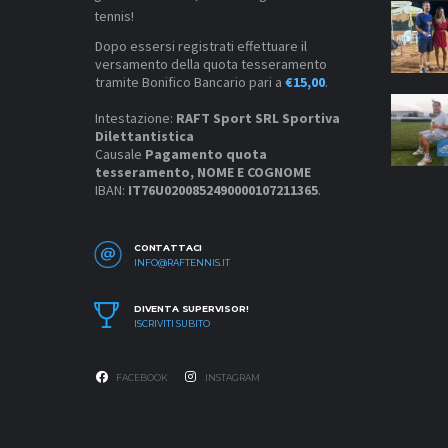
tennis!
Dopo essersi registrati effettuare il
versamento della quota tesseramento
tramite Bonifico Bancario pari a
€15,00
.
Intestazione:
RAFT Sport SRL Sportiva
Dilettantistica
Causale
Pagamento quota
tesseramento, NOME E COGNOME
IBAN:
IT76U0200852490000107211365
.
CONTATTACI
INFO@RAFTENNIS.IT
DIVENTA SUPERVISOR!
ISCRIVITI SUBITO
FACEBOOK
INSTAGRAM