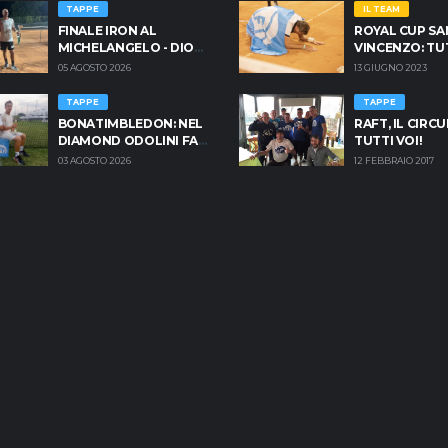
TAPPE
IL TEAM
FINALE IRON AL
ROYAL CUP SA
MICHELANGELO - DIONI
VINCENZO: TU
& BONASSI FINO ALLA
INFO PER PRE
05 AGOSTO 2026
13 GIUGNO 2023
FINE
TAPPE
TAPPE
BONATIMBLEDON: NEL
RAFT, IL CIRCU
DIAMOND ODOLINI FA 3
TUTTI VOI!
SU 4, TAMENI RIDUCE IL
03 AGOSTO 2026
12 FEBBRAIO 2017
GAP