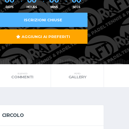
DAYS
HOURS
MINS
SECS
ISCRIZIONI CHIUSE
AGGIUNGI AI PREFERITI
ELENCO
FOTO
COMMENTI
GALLERY
CIRCOLO