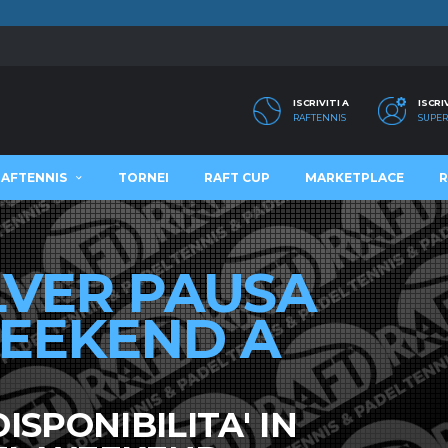
ISCRIVITI A
ISCRI
RAFTENNIS
SUPER
RAFTENNIS
TORNEI
RAFT CUP
MARKETPLACE
R
LVER PAUSA
EEKEND A
ISPONIBILITA' IN