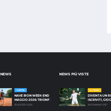
 NEWS
NEWS PIÙ VISTE
TAPPE
IL TEAM
NAVE IRON WEEK-END
DIVENTA UN R
MAGGIO 2026: TRIONFA
ISCRIVITI, GI
MAGONI SU TOGNI
NOI! TORNEI & 
05 AGOSTO 2026
28 GENNAIO 2017