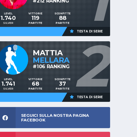
1
#212 RANKING
LEVEL
VITTORIE
SCONFITTE
1.740
119
88
SILVER
PARTITE
PARTITE
TESTA DI SERIE
2
MATTIA
MELLARA
#106 RANKING
LEVEL
VITTORIE
SCONFITTE
1.741
68
37
SILVER
PARTITE
PARTITE
TESTA DI SERIE
SEGUICI SULLA NOSTRA PAGINA
FACEBOOK