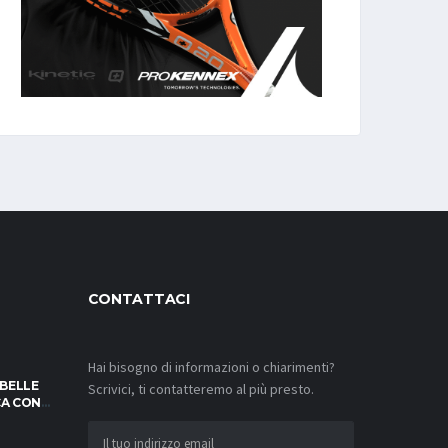
CONTATTACI
Hai bisogno di informazioni o chiarimenti?
IBELLE
Scrivici, ti contatteremo al più presto.
OCA CON
SFIDE!