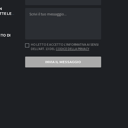
N
TTE LE
NOTARE
ITO DI
HO LETTO E ACCETTO L'INFORMATIVA AI SENSI
DELL'ART. 13 DEL
CODICE DELLA PRIVACY
INVIA IL MESSAGGIO