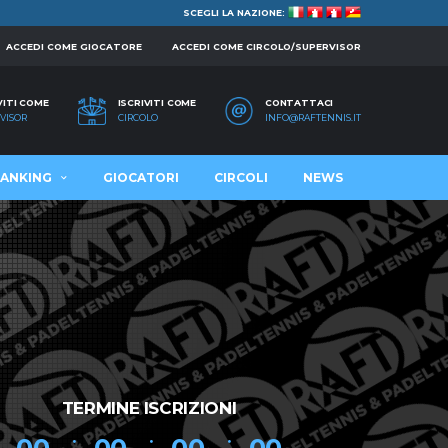
SCEGLI LA NAZIONE:
ACCEDI COME GIOCATORE
ACCEDI COME CIRCOLO/SUPERVISOR
VITI COME
ISCRIVITI COME
CONTATTACI
VISOR
CIRCOLO
INFO@RAFTENNIS.IT
ANKING
GIOCATORI
CIRCOLI
NEWS
TERMINE ISCRIZIONI
00
00
00
00