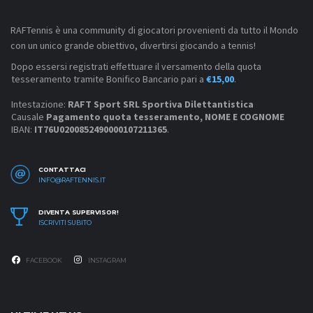
RAFTennis è una community di giocatori provenienti da tutto il Mondo
con un unico grande obiettivo, divertirsi giocando a tennis!
Dopo essersi registrati effettuare il versamento della quota
tesseramento tramite Bonifico Bancario pari a
€15,00
.
Intestazione:
RAFT Sport SRL Sportiva Dilettantistica
Causale
Pagamento quota tesseramento, NOME E COGNOME
IBAN:
IT76U0200852490000107211365
.
CONTATTACI
INFO@RAFTENNIS.IT
DIVENTA SUPERVISOR!
ISCRIVITI SUBITO
FACEBOOK
INSTAGRAM