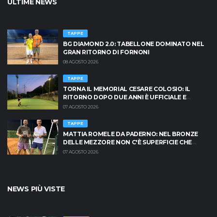
ULTIME NEWS
TAPPE
BG DIAMOND 2.0: TABELLONE DOMINATO NEL
GRAN RITORNO DI FORNONI
08 AGOSTO 2026
TAPPE
TORNA IL MEMORIAL CESARE COLOSIO: IL
RITORNO DOPO DUE ANNI È UFFICIALE E
BRESCIA È PRONTA AD INFIAMMARSI!
07 AGOSTO 2026
TAPPE
MATTIA ROMELE DA PADERNO: NEL BRONZE
DELLE MEZZORE NON C'È SUPERFICIE CHE
TENGA
07 AGOSTO 2026
NEWS PIÙ VISTE