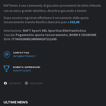
RAFTennis è una community di giocatori provenienti da tutto il Mondo
con un unico grande obiettivo, divertirsi giocando a tennis!
Dopo essersi registrati effettuare il versamento della quota
tesseramento tramite Bonifico Bancario pari a
€15,00
.
Intestazione:
RAFT Sport SRL Sportiva Dilettantistica
Causale
Pagamento quota tesseramento, NOME E COGNOME
IBAN:
IT76U0200852490000107211365
.
CONTATTACI
INFO@RAFTENNIS.IT
DIVENTA SUPERVISOR!
ISCRIVITI SUBITO
FACEBOOK
INSTAGRAM
ULTIME NEWS