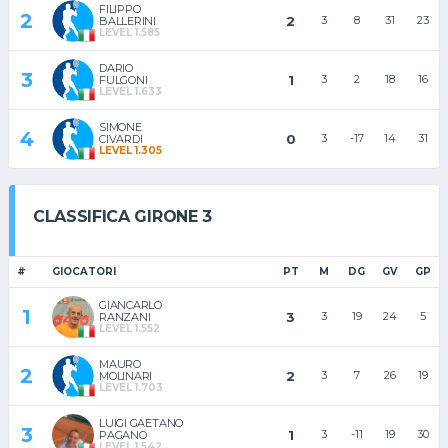
FILIPPO
2
2
3
8
31
23
BALLERINI
LEVEL 1.585
DARIO
3
1
3
2
18
16
FULGONI
LEVEL 1.633
SIMONE
4
0
3
-17
14
31
CIVARDI
LEVEL 1.305
CLASSIFICA GIRONE 3
#
GIOCATORI
PT
M
DG
GV
GP
GIANCARLO
1
3
3
19
24
5
RANZANI
LEVEL 1.552
MAURO
2
2
3
7
26
19
MOLINARI
LEVEL 1.703
LUIGI GAETANO
3
1
3
-11
19
30
PAGANO
LEVEL 1.542