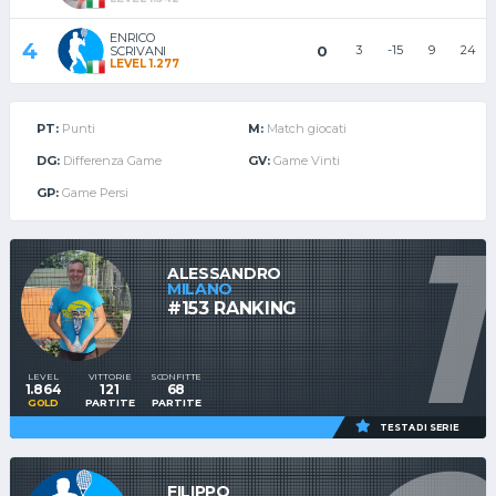
ENRICO
4
0
3
-15
9
24
SCRIVANI
LEVEL 1.277
PT:
Punti
M:
Match giocati
DG:
Differenza Game
GV:
Game Vinti
GP:
Game Persi
1
ALESSANDRO
MILANO
#153 RANKING
LEVEL
VITTORIE
SCONFITTE
1.864
121
68
GOLD
PARTITE
PARTITE
TESTA DI SERIE
FILIPPO