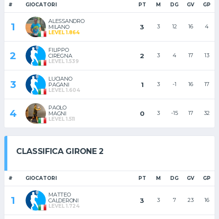
#
GIOCATORI
PT
M
DG
GV
GP
ALESSANDRO
1
3
3
12
16
4
MILANO
LEVEL 1.864
FILIPPO
2
2
3
4
17
13
CIREGNA
LEVEL 1.539
LUCIANO
3
1
3
-1
16
17
PAGANI
LEVEL 1.604
PAOLO
4
0
3
-15
17
32
MAGNI
LEVEL 1.511
CLASSIFICA GIRONE 2
#
GIOCATORI
PT
M
DG
GV
GP
MATTEO
1
3
3
7
23
16
CALDERONI
LEVEL 1.724