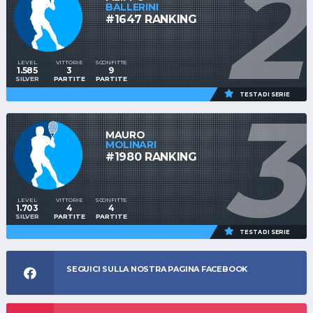
2
BALLERINI
#1647 RANKING
LEVEL
VITTORIE
SCONFITTE
1.585
3
9
SILVER
PARTITE
PARTITE
3
TESTA DI SERIE
MAURO
MOLINARI
#1980 RANKING
LEVEL
VITTORIE
SCONFITTE
1.703
4
4
SILVER
PARTITE
PARTITE
TESTA DI SERIE
SEGUICI SULLA NOSTRA PAGINA FACEBOOK