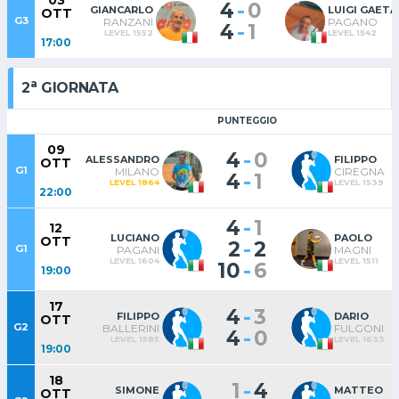
03
-
4
0
GIANCARLO
LUIGI GAET
OTT
G3
RANZANI
PAGANO
-
4
1
LEVEL 1552
LEVEL 1542
17:00
a
2
GIORNATA
PUNTEGGIO
09
-
4
0
ALESSANDRO
FILIPPO
OTT
G1
MILANO
CIREGNA
-
4
1
LEVEL 1864
LEVEL 1539
22:00
-
4
1
12
LUCIANO
PAOLO
OTT
-
2
2
G1
PAGANI
MAGNI
LEVEL 1604
LEVEL 1511
-
10
6
19:00
17
-
4
3
FILIPPO
DARIO
OTT
G2
BALLERINI
FULGONI
-
4
0
LEVEL 1585
LEVEL 1633
19:00
18
-
1
4
SIMONE
MATTEO
OTT