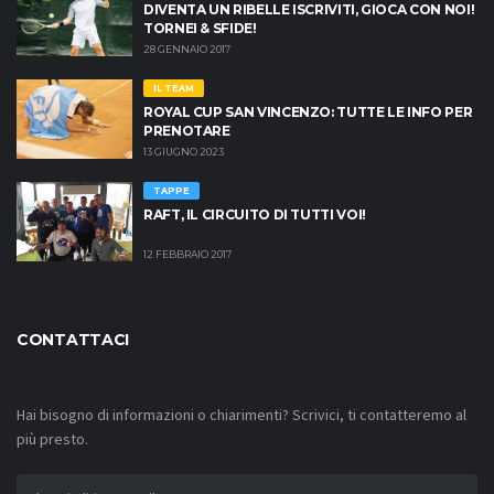
DIVENTA UN RIBELLE ISCRIVITI, GIOCA CON NOI!
TORNEI & SFIDE!
28 GENNAIO 2017
IL TEAM
ROYAL CUP SAN VINCENZO: TUTTE LE INFO PER
PRENOTARE
13 GIUGNO 2023
TAPPE
RAFT, IL CIRCUITO DI TUTTI VOI!
12 FEBBRAIO 2017
CONTATTACI
Hai bisogno di informazioni o chiarimenti? Scrivici, ti contatteremo al
più presto.