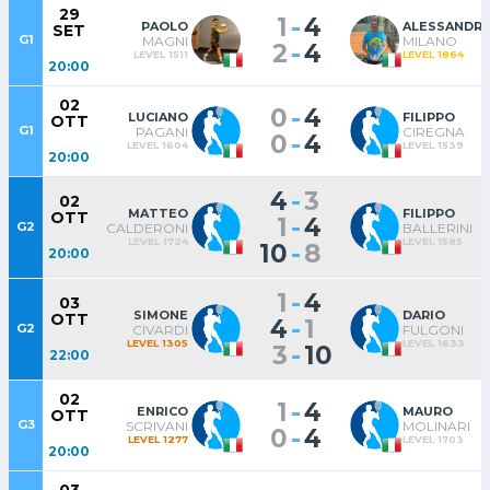
29
-
1
4
PAOLO
ALESSANDR
SET
G1
MAGNI
MILANO
-
2
4
LEVEL 1511
LEVEL 1864
20:00
02
-
0
4
LUCIANO
FILIPPO
OTT
G1
PAGANI
CIREGNA
-
0
4
LEVEL 1604
LEVEL 1539
20:00
-
4
3
02
MATTEO
FILIPPO
OTT
-
1
4
G2
CALDERONI
BALLERINI
LEVEL 1724
LEVEL 1585
-
10
8
20:00
-
1
4
03
SIMONE
DARIO
OTT
-
4
1
G2
CIVARDI
FULGONI
LEVEL 1305
LEVEL 1633
-
3
10
22:00
02
-
1
4
ENRICO
MAURO
OTT
G3
SCRIVANI
MOLINARI
-
0
4
LEVEL 1277
LEVEL 1703
20:00