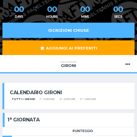
00
00
00
00
DAYS
HOURS
MINS
SECS
ISCRIZIONI CHIUSE
AGGIUNGI AI PREFERITI
CALENDARIO
GIRONI
CALENDARIO GIRONI
TUTTI I GIRONI
1° GIRONE
2° GIRONE
3° GIRONE
a
1
GIORNATA
PUNTEGGIO