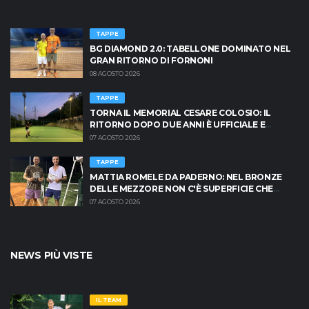
TAPPE
BG DIAMOND 2.0: TABELLONE DOMINATO NEL
GRAN RITORNO DI FORNONI
08 AGOSTO 2026
TAPPE
TORNA IL MEMORIAL CESARE COLOSIO: IL
RITORNO DOPO DUE ANNI È UFFICIALE E
BRESCIA È PRONTA AD INFIAMMARSI!
07 AGOSTO 2026
TAPPE
MATTIA ROMELE DA PADERNO: NEL BRONZE
DELLE MEZZORE NON C'È SUPERFICIE CHE
TENGA
07 AGOSTO 2026
NEWS PIÙ VISTE
IL TEAM