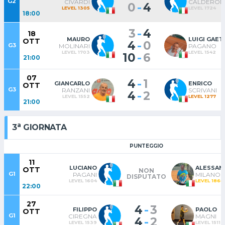
G2
CIVARDI
CALDERON
-
0
4
LEVEL 1305
LEVEL 1724
18:00
-
3
4
18
MAURO
LUIGI GAE
OTT
-
4
0
G3
MOLINARI
PAGANO
LEVEL 1703
LEVEL 1542
-
10
6
21:00
07
-
4
1
GIANCARLO
ENRICO
OTT
G3
RANZANI
SCRIVANI
-
4
2
LEVEL 1552
LEVEL 1277
21:00
a
3
GIORNATA
PUNTEGGIO
11
LUCIANO
ALESSAN
OTT
NON
G1
PAGANI
MILANO
DISPUTATO
LEVEL 1604
LEVEL 1864
22:00
27
-
4
3
FILIPPO
PAOLO
OTT
G1
CIREGNA
MAGNI
-
4
2
LEVEL 1539
LEVEL 1511