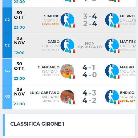
22:00
30
-
3
4
SIMONE
FILIPPO
OTT
G2
CIVARDI
BALLERIN
-
2
4
LEVEL 1305
LEVEL 1585
23:00
03
DARIO
MATTEO
NOV
NON
G2
FULGONI
CALDERO
DISPUTATO
LEVEL 1633
LEVEL 1724
12:00
30
-
4
1
GIANCARLO
MAURO
OTT
G3
RANZANI
MOLINAR
-
4
0
LEVEL 1552
LEVEL 1703
22:00
03
-
4
3
LUIGI GAETANO
ENRICO
NOV
G3
PAGANO
SCRIVANI
-
4
2
LEVEL 1542
LEVEL 1277
22:00
CLASSIFICA GIRONE 1