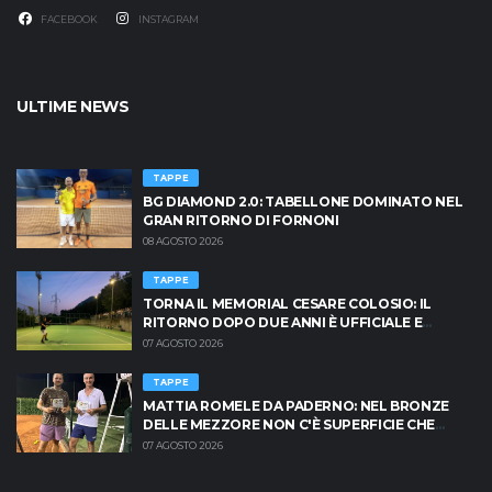
FACEBOOK
INSTAGRAM
ULTIME NEWS
TAPPE
BG DIAMOND 2.0: TABELLONE DOMINATO NEL
GRAN RITORNO DI FORNONI
08 AGOSTO 2026
TAPPE
TORNA IL MEMORIAL CESARE COLOSIO: IL
RITORNO DOPO DUE ANNI È UFFICIALE E
BRESCIA È PRONTA AD INFIAMMARSI!
07 AGOSTO 2026
TAPPE
MATTIA ROMELE DA PADERNO: NEL BRONZE
DELLE MEZZORE NON C'È SUPERFICIE CHE
TENGA
07 AGOSTO 2026