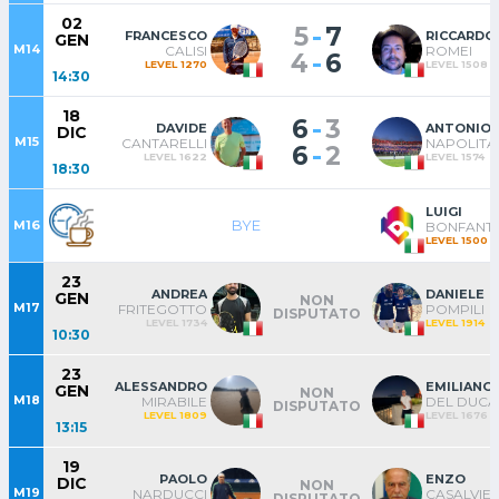
02
-
5
7
FRANCESCO
RICCARDO
GEN
M14
CALISI
ROMEI
-
4
6
LEVEL 1270
LEVEL 1508
14:30
18
-
6
3
DAVIDE
ANTONIO
DIC
M15
CANTARELLI
NAPOLIT
-
6
2
LEVEL 1622
LEVEL 1574
18:30
LUIGI
BYE
M16
BONFANTI
LEVEL 1500
23
ANDREA
DANIELE
GEN
NON
M17
FRITEGOTTO
POMPILI
DISPUTATO
LEVEL 1734
LEVEL 1914
10:30
23
ALESSANDRO
EMILIANO
GEN
NON
M18
MIRABILE
DEL DUCA
DISPUTATO
LEVEL 1809
LEVEL 1676
13:15
19
PAOLO
ENZO
DIC
NON
M19
NARDUCCI
CASALVIER
DISPUTATO