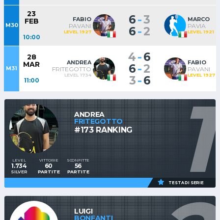
23
-
6
3
FABIO
MARCO
FEB
M30
PAVANI
PAVIA
-
6
2
LEVEL 1927
LEVEL 1921
10:00
-
4
6
28
ANDREA
FABIO
MAR
-
6
2
M31
FRITEGOTTO
PAVANI
LEVEL 1734
LEVEL 1927
-
3
6
11:00
1
ANDREA
FRITEGOTTO
#173 RANKING
LEVEL
VITTORIE
SCONFITTE
1.734
60
56
SILVER
PARTITE
PARTITE
TESTA DI SERIE
LUIGI
BONFANTI