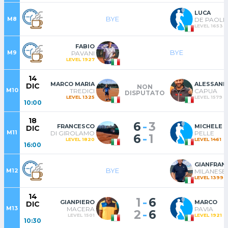
LUCA
BYE
M8
DE PAOLIS
LEVEL 1653
FABIO
BYE
M9
PAVANI
LEVEL 1927
14
MARCO MARIA
ALESSAN
DIC
NON
M10
TREDICI
CAPUA
DISPUTATO
LEVEL 1325
LEVEL 1579
10:00
18
-
6
3
FRANCESCO
MICHELE
DIC
M11
DI GIROLAMO
PELLE
-
6
1
LEVEL 1820
LEVEL 1461
16:00
GIANFRAN
BYE
M12
MILANESE
LEVEL 1399
14
-
1
6
GIANPIERO
MARCO
DIC
M13
MACERA
PAVIA
-
2
6
LEVEL 1501
LEVEL 1921
10:30