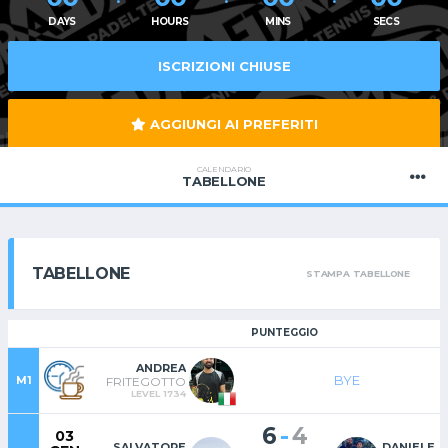
DAYS
HOURS
MINS
SECS
ISCRIZIONI CHIUSE
AGGIUNGI AI PREFERITI
CALENDARIO
TABELLONE
TABELLONE
STAMPA TABELLONE
PUNTEGGIO
ANDREA
BYE
M1
FRITEGOTTO
LEVEL 1734
-
6
4
03
SALVATORE
DANIELE