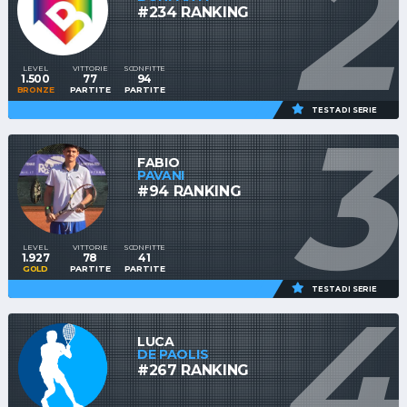
2
#234 RANKING
LEVEL
VITTORIE
SCONFITTE
1.500
77
94
BRONZE
PARTITE
PARTITE
3
TESTA DI SERIE
FABIO
PAVANI
#94 RANKING
LEVEL
VITTORIE
SCONFITTE
1.927
78
41
GOLD
PARTITE
PARTITE
4
TESTA DI SERIE
LUCA
DE PAOLIS
#267 RANKING