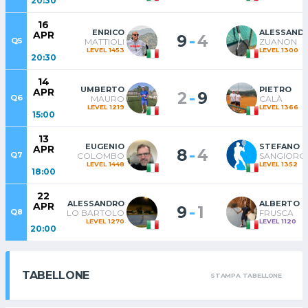
20:30
16
ENRICO
ALESSAND
APR
-
9
4
Q5
MATTIOLI
ZUANON
LEVEL 1453
LEVEL 1300
20:30
14
UMBERTO
PIETRO
APR
-
2
9
Q6
MAURO
CALÀ
LEVEL 1219
LEVEL 1366
15:00
13
EUGENIO
STEFANO
APR
-
8
4
Q7
COLOMBO
SANGIORGI
LEVEL 1448
LEVEL 1352
18:00
22
ALESSANDRO
ALBERTO
APR
-
9
1
Q8
LO BARTOLO
FRUSCA
LEVEL 1270
LEVEL 1120
20:00
TABELLONE
STAMPA TABELLONE