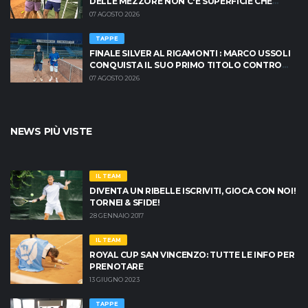
DELLE MEZZORE NON C'È SUPERFICIE CHE
TENGA
07 AGOSTO 2026
TAPPE
FINALE SILVER AL RIGAMONTI : MARCO USSOLI
CONQUISTA IL SUO PRIMO TITOLO CONTRO
MASSIMO CRISCIONE
07 AGOSTO 2026
NEWS PIÙ VISTE
IL TEAM
DIVENTA UN RIBELLE ISCRIVITI, GIOCA CON NOI!
TORNEI & SFIDE!
28 GENNAIO 2017
IL TEAM
ROYAL CUP SAN VINCENZO: TUTTE LE INFO PER
PRENOTARE
13 GIUGNO 2023
TAPPE