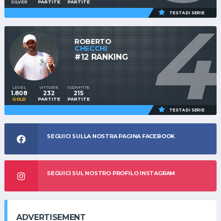
SILVER
PARTITE
PARTITE
4
TESTA DI SERIE
ROBERTO
CHECCHI
#12 RANKING
LEVEL
VITTORIE
SCONFITTE
1.808
232
215
GOLD
PARTITE
PARTITE
TESTA DI SERIE
SEGUICI SULLA NOSTRA PAGINA FACEBOOK
SEGUICI SUL NOSTRO PROFILO INSTAGRAM
ADVERTISEMENT