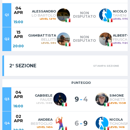
04
ALESSANDRO
NICOLÒ
APR
NON
Q1
LO BARTOLO
TAMENI
DISPUTATO
LEVEL 1270
LEVEL 1170
15:00
15
GIAMBATTISTA
ALBERTO
APR
NON
Q2
BELLITTI
FRUSCA
DISPUTATO
LEVEL 584
LEVEL 1120
20:00
2° SEZIONE
STAMPA SEZIONE
PUNTEGGIO
04
GABRIELE
SIMONE
APR
-
9
4
Q3
FAUSTI
BONETTI
LEVEL 1588
LEVEL 1338
16:00
02
ANDREA
NICOLA
APR
-
6
9
Q4
BERTOGLIO
TIGNONSINI
LEVEL 1454
LEVEL 1416