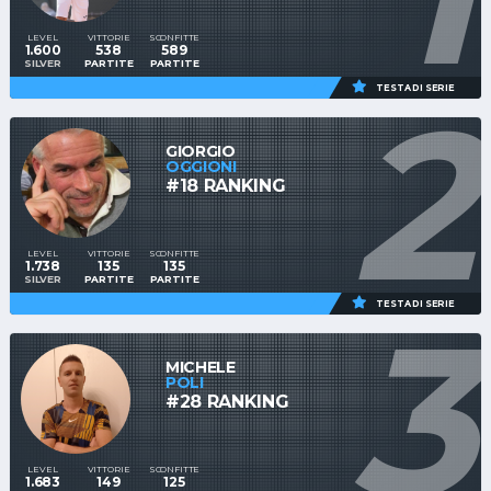
LEVEL
VITTORIE
SCONFITTE
1.600
538
589
SILVER
PARTITE
PARTITE
2
TESTA DI SERIE
GIORGIO
OGGIONI
#18 RANKING
LEVEL
VITTORIE
SCONFITTE
1.738
135
135
SILVER
PARTITE
PARTITE
3
TESTA DI SERIE
MICHELE
POLI
#28 RANKING
LEVEL
VITTORIE
SCONFITTE
1.683
149
125