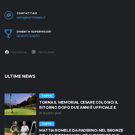
CONTATTACI
INFO@RAFTENNIS.IT
DIVENTA SUPERVISOR!
ISCRIVITI SUBITO
FACEBOOK
INSTAGRAM
ULTIME NEWS
TAPPE
TORNA IL MEMORIAL CESARE COLOSIO: IL
RITORNO DOPO DUE ANNI È UFFICIALE E
BRESCIA È PRONTA AD INFIAMMARSI!
07 AGOSTO 2026
TAPPE
MATTIA ROMELE DA PADERNO: NEL BRONZE