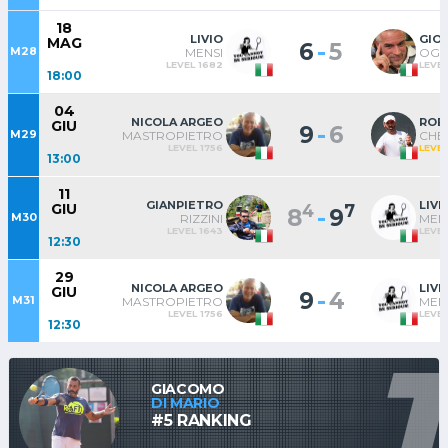
18
LIVIO
GIO
MAG
-
6
5
M28
MENSI
OGG
LEVEL 1682
LEVEL
18:00
04
NICOLA ARGEO
ROB
GIU
-
9
6
M29
MASTROPIETRO
CHE
LEVEL 1756
LEVEL
13:00
11
GIANPIETRO
LIVI
GIU
4
7
-
8
9
M30
RIZZINI
MEN
LEVEL 1643
LEVEL
12:30
29
NICOLA ARGEO
LIVI
GIU
-
9
4
M31
MASTROPIETRO
MEN
LEVEL 1756
LEVEL
12:30
1
GIACOMO
DI MARIO
#5 RANKING