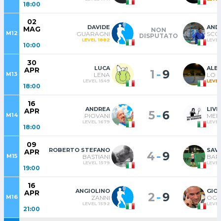
18:00
02
DAVIDE
AND
MAG
NON
M12
GUARAGNI
SCO
DISPUTATO
LEVEL 1882
LEVEL
10:00
30
LUCA
ALE
APR
-
1
9
M13
LENA
LO 
LEVEL 1549
LEVEL
18:00
16
ANDREA
LIVI
APR
-
5
6
M14
PIOVANI
MEN
LEVEL 1679
LEVEL
18:00
09
ROBERTO STEFANO
SAV
APR
-
4
9
M15
BASTIANI
BAR
LEVEL 1579
LEVEL
19:00
16
ANGIOLINO
GIO
APR
-
2
9
M16
ZANNI
OGG
LEVEL 1592
LEVEL
21:00