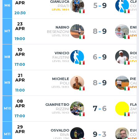
GIANLUCA
CLA
APR
-
5
9
M6
PRATI
COM
LEVEL 1864
LEVEL
20:30
23
NARNO
ENR
APR
-
8
9
M7
BESENZONI
MATT
LEVEL 1532
LEVEL
19:00
10
VINICIO
ROB
APR
-
6
9
M8
FAUSTINI
CHE
LEVEL 1552
LEVEL
17:00
21
MICHELE
PIE
APR
-
8
9
M9
POLI
CAL
LEVEL 1683
LEVEL
11:00
08
GIANPIETRO
FLA
APR
-
7
6
M10
RIZZINI
ZAN
LEVEL 1643
LEVEL
17:00
29
OSVALDO
EUG
APR
-
9
3
M11
RIVA
CO
LEVEL 1741
LEVEL