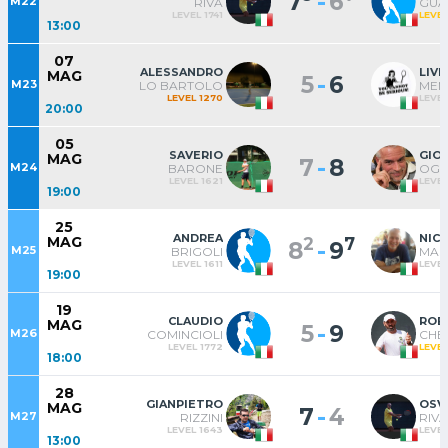
-
7
6
M22
RIVA
GUA
LEVEL 1741
LEVEL
13:00
07
ALESSANDRO
LIVI
MAG
-
5
6
M23
LO BARTOLO
MEN
LEVEL 1270
LEVEL
20:00
05
SAVERIO
GIO
MAG
-
7
8
M24
BARONE
OGG
LEVEL 1621
LEVEL
19:00
25
ANDREA
NIC
MAG
2
7
-
8
9
M25
BRIGOLI
MAS
LEVEL 1611
LEVEL
19:00
19
CLAUDIO
ROB
MAG
-
5
9
M26
COMINCIOLI
CHE
LEVEL 1772
LEVEL
18:00
28
GIANPIETRO
OSV
MAG
-
7
4
M27
RIZZINI
RIVA
LEVEL 1643
LEVEL
13:00