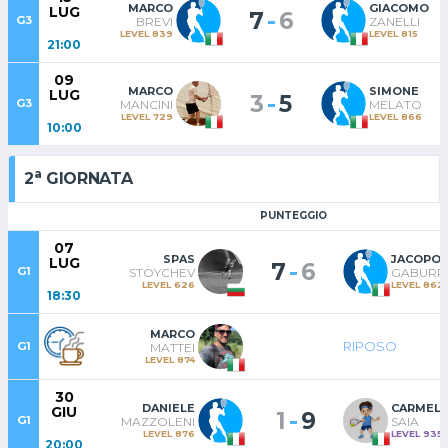
MARCO
GIACOMO
LUG
-
7
6
G3
BREVI
ZANELLI
LEVEL 839
LEVEL 815
21:00
09
MARCO
SIMONE
LUG
-
3
5
G3
MANCINI
MELATO
LEVEL 729
LEVEL 866
10:00
a
2
GIORNATA
PUNTEGGIO
07
SPAS
JACOPO
LUG
-
7
6
G1
STOYCHEV
GABURR
LEVEL 626
LEVEL 862
18:30
MARCO
RIPOSO
G1
MATTEI
LEVEL 874
30
DANIELE
CARMEL
GIU
-
1
9
G1
MAZZOLENI
SAIA
LEVEL 876
LEVEL 935
20:00