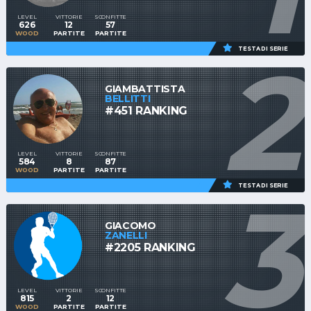
LEVEL
VITTORIE
SCONFITTE
626
12
57
WOOD
PARTITE
PARTITE
2
TESTA DI SERIE
GIAMBATTISTA
BELLITTI
#451 RANKING
LEVEL
VITTORIE
SCONFITTE
584
8
87
WOOD
PARTITE
PARTITE
3
TESTA DI SERIE
GIACOMO
ZANELLI
#2205 RANKING
LEVEL
VITTORIE
SCONFITTE
815
2
12
WOOD
PARTITE
PARTITE