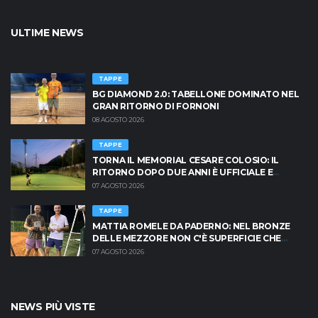
ULTIME NEWS
TAPPE
BG DIAMOND 2.0: TABELLONE DOMINATO NEL
GRAN RITORNO DI FORNONI
08 AGOSTO 2026
TAPPE
TORNA IL MEMORIAL CESARE COLOSIO: IL
RITORNO DOPO DUE ANNI È UFFICIALE E
BRESCIA È PRONTA AD INFIAMMARSI!
07 AGOSTO 2026
TAPPE
MATTIA ROMELE DA PADERNO: NEL BRONZE
DELLE MEZZORE NON C'È SUPERFICIE CHE
TENGA
07 AGOSTO 2026
NEWS PIÙ VISTE