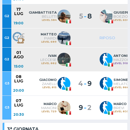
17
GIAMBATTISTA
GIUSEPP
LUG
-
5
8
G2
BELLITTI
BOEZIO
LEVEL 584
LEVEL 604
19:00
MATTEO
RIPOSO
G2
PIARDI
LEVEL 689
01
IVAN
ANTONI
AGO
G2
LECCESE
MAZZON
LEVEL 882
LEVEL 910
15:00
08
GIACOMO
SIMONE
LUG
-
4
9
G3
ZANELLI
MELATO
LEVEL 815
LEVEL 866
20:00
07
MARCO
MARCO
LUG
-
9
2
G3
MANCINI
BREVI
LEVEL 729
LEVEL 839
20:30
a
3
GIORNATA