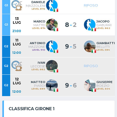
DANIELE
RIPOSO
G1
MAZZOLENI
LEVEL 876
13
MARCO
JACOPO
LUG
-
8
2
G1
MATTEI
GABURRI
LEVEL 874
LEVEL 862
21:00
11
ANTONIO
GIAMBATTI
LUG
-
9
5
G2
MAZZONE
BELLITTI
LEVEL 910
LEVEL 584
12:00
IVAN
RIPOSO
G2
LECCESE
LEVEL 882
12
MATTEO
GIUSEPPE
LUG
-
9
6
G2
PIARDI
BOEZIO
LEVEL 689
LEVEL 604
12:00
CLASSIFICA GIRONE 1