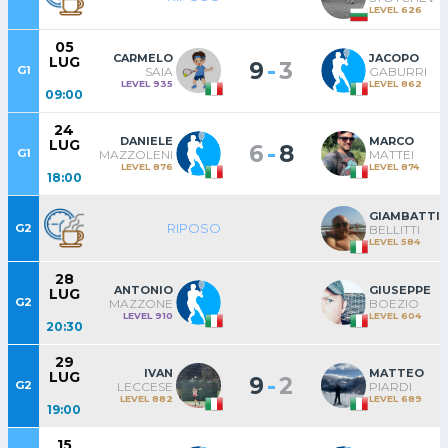
LEVEL 626
05
CARMELO
JACOPO
LUG
-
9
3
G1
SAIA
GABURRI
LEVEL 935
LEVEL 862
09:00
24
DANIELE
MARCO
LUG
-
6
8
G1
MAZZOLENI
MATTEI
LEVEL 876
LEVEL 874
18:00
GIAMBATTI
RIPOSO
G2
BELLITTI
LEVEL 584
28
ANTONIO
GIUSEPPE
LUG
G2
MAZZONE
BOEZIO
LEVEL 910
LEVEL 604
20:30
29
IVAN
MATTEO
LUG
-
9
2
G2
LECCESE
PIARDI
LEVEL 882
LEVEL 689
19:00
15