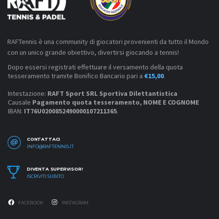
RAFTennis è una community di giocatori provenienti da tutto il Mondo
con un unico grande obiettivo, divertirsi giocando a tennis!
Dopo essersi registrati effettuare il versamento della quota
tesseramento tramite Bonifico Bancario pari a
€15,00
.
Intestazione:
RAFT Sport SRL Sportiva Dilettantistica
Causale
Pagamento quota tesseramento, NOME E COGNOME
IBAN:
IT76U0200852490000107211365
.
CONTATTACI
INFO@RAFTENNIS.IT
DIVENTA SUPERVISOR!
ISCRIVITI SUBITO
FACEBOOK
INSTAGRAM