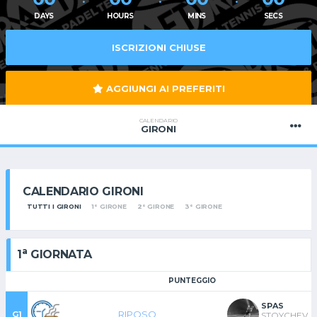
DAYS
HOURS
MINS
SECS
ISCRIZIONI CHIUSE
AGGIUNGI AI PREFERITI
CALENDARIO
GIRONI
CALENDARIO GIRONI
TUTTI I GIRONI
1° GIRONE
2° GIRONE
3° GIRONE
a
1
GIORNATA
PUNTEGGIO
SPAS
RIPOSO
G1
STOYCHEV