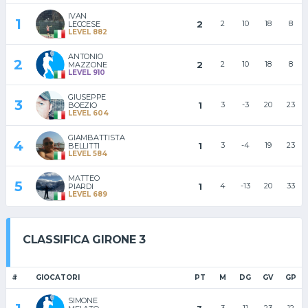
IVAN
1
2
2
10
18
8
LECCESE
LEVEL 882
ANTONIO
2
2
2
10
18
8
MAZZONE
LEVEL 910
GIUSEPPE
3
1
3
-3
20
23
BOEZIO
LEVEL 604
GIAMBATTISTA
4
1
3
-4
19
23
BELLITTI
LEVEL 584
MATTEO
5
1
4
-13
20
33
PIARDI
LEVEL 689
CLASSIFICA GIRONE 3
#
GIOCATORI
PT
M
DG
GV
GP
SIMONE