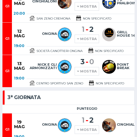
CINGHIALONI
MAG
PRALBOIN
G1
MOSTRA
20:00
SAN ZENO CREMONA
NON SPECIFICATO
-
1
2
12
GRILL
ONGINA
MAG
HOUSE 14
G1
MOSTRA
19:00
SOCIETÀ CANOTTIERI ONGINA
NON SPECIFICATO
-
3
0
13
NICK E GLI
POINT
MAG
ARMONIZZATI
BREAK
G1
MOSTRA
19:00
CENTRO SPORTIVO SAN ZENO
NON SPECIFICATO
a
3
GIORNATA
PUNTEGGIO
-
1
2
19
ONGINA
CINGHIAL
MAG
G1
MOSTRA
19:00