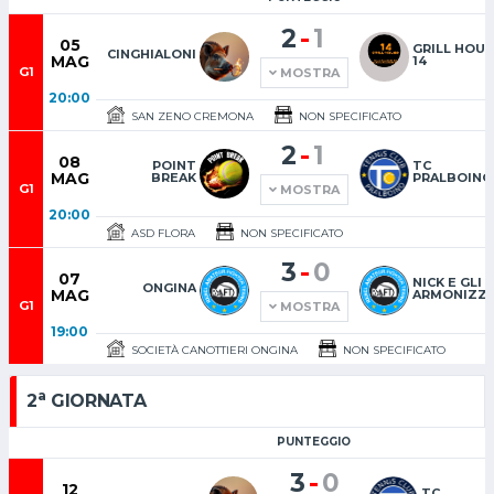
-
2
1
05
GRILL HOU
CINGHIALONI
MAG
14
G1
MOSTRA
20:00
SAN ZENO CREMONA
NON SPECIFICATO
-
2
1
08
POINT
TC
MAG
BREAK
PRALBOINO
G1
MOSTRA
20:00
ASD FLORA
NON SPECIFICATO
-
3
0
07
NICK E GLI
ONGINA
MAG
ARMONIZZA
G1
MOSTRA
19:00
SOCIETÀ CANOTTIERI ONGINA
NON SPECIFICATO
a
2
GIORNATA
PUNTEGGIO
-
3
0
12
TC