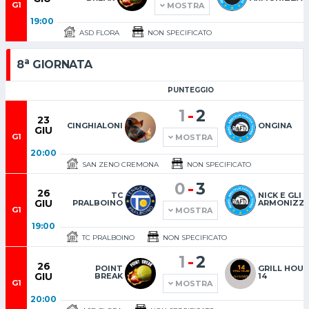
G1
MOSTRA
19:00
ASD FLORA
NON SPECIFICATO
a
8
GIORNATA
PUNTEGGIO
-
1
2
23
CINGHIALONI
ONGINA
GIU
G1
MOSTRA
20:00
SAN ZENO CREMONA
NON SPECIFICATO
-
0
3
26
TC
NICK E GLI
GIU
PRALBOINO
ARMONIZZA
G1
MOSTRA
19:00
TC PRALBOINO
NON SPECIFICATO
-
1
2
26
POINT
GRILL HOU
GIU
BREAK
14
G1
MOSTRA
20:00