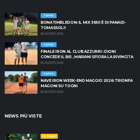
TAPPE
BONATIMBLEDON: IL MIX 3650 È DI PANAID-
TOMASSOLI!
06 AGOSTO 2026
TAPPE
FINALE IRON AL CLUB AZZURRI : DIONI
CONCEDE IL BIS , MARIANI SFIORA LA RIVINCITA
05 AGOSTO 2026
TAPPE
NAVE IRON WEEK-END MAGGIO 2026: TRIONFA
MAGONI SU TOGNI
05 AGOSTO 2026
NEWS PIÙ VISTE
IL TEAM