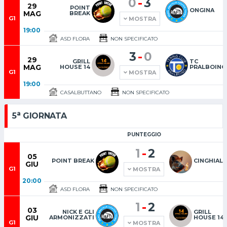
-
0
3
29
POINT
ONGINA
MAG
BREAK
G1
MOSTRA
19:00
ASD FLORA
NON SPECIFICATO
-
3
0
29
GRILL
TC
MAG
HOUSE 14
PRALBOINO
G1
MOSTRA
19:00
CASALBUTTANO
NON SPECIFICATO
a
5
GIORNATA
PUNTEGGIO
-
1
2
05
POINT BREAK
CINGHIAL
GIU
G1
MOSTRA
20:00
ASD FLORA
NON SPECIFICATO
-
1
2
03
NICK E GLI
GRILL
GIU
ARMONIZZATI
HOUSE 14
G1
MOSTRA