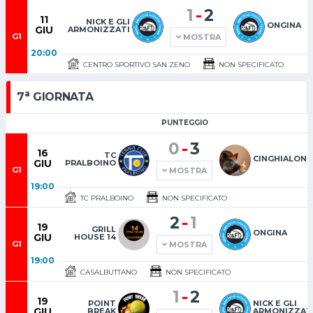
-
1
2
11
NICK E GLI
ONGINA
GIU
ARMONIZZATI
G1
MOSTRA
20:00
CENTRO SPORTIVO SAN ZENO
NON SPECIFICATO
a
7
GIORNATA
PUNTEGGIO
-
0
3
16
TC
CINGHIALONI
GIU
PRALBOINO
G1
MOSTRA
19:00
TC PRALBOINO
NON SPECIFICATO
-
2
1
19
GRILL
ONGINA
GIU
HOUSE 14
G1
MOSTRA
19:00
CASALBUTTANO
NON SPECIFICATO
-
1
2
19
POINT
NICK E GLI
GIU
BREAK
ARMONIZZAT