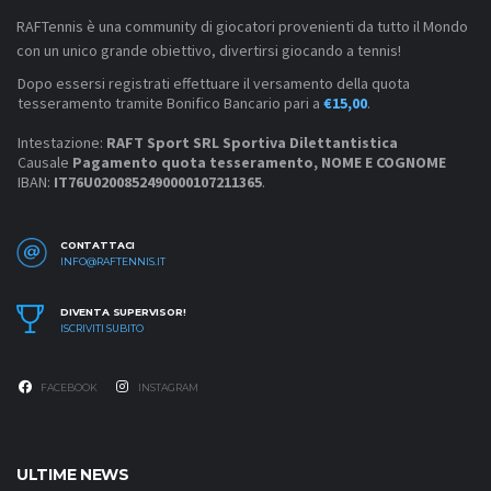
RAFTennis è una community di giocatori provenienti da tutto il Mondo
con un unico grande obiettivo, divertirsi giocando a tennis!
Dopo essersi registrati effettuare il versamento della quota
tesseramento tramite Bonifico Bancario pari a
€15,00
.
Intestazione:
RAFT Sport SRL Sportiva Dilettantistica
Causale
Pagamento quota tesseramento, NOME E COGNOME
IBAN:
IT76U0200852490000107211365
.
CONTATTACI
INFO@RAFTENNIS.IT
DIVENTA SUPERVISOR!
ISCRIVITI SUBITO
FACEBOOK
INSTAGRAM
ULTIME NEWS