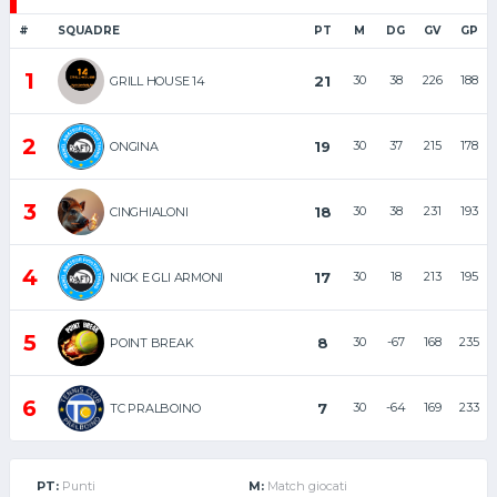
#
SQUADRE
PT
M
DG
GV
GP
1
21
30
38
226
188
GRILL HOUSE 14
2
19
30
37
215
178
ONGINA
3
18
30
38
231
193
CINGHIALONI
4
17
30
18
213
195
NICK E GLI ARMONIZZATI
5
8
30
-67
168
235
POINT BREAK
6
7
30
-64
169
233
TC PRALBOINO
PT:
Punti
M:
Match giocati