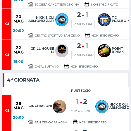
SOCIETÀ CANOTTIERI ONGINA
NON SPECIFICATO
-
2
1
20
NICK E GLI
TC
MAG
ARMONIZZATI
PRALBOIN
G1
MOSTRA
20:00
CENTRO SPORTIVO SAN ZENO
NON SPECIFICATO
-
2
1
22
GRILL HOUSE
POINT
MAG
14
BREAK
G1
MOSTRA
19:00
CASALBUTTANO
NON SPECIFICATO
a
4
GIORNATA
PUNTEGGIO
-
1
2
26
NICK E GLI
CINGHIALONI
MAG
ARMONIZZA
G1
MOSTRA
20:00
SAN ZENO CREMONA
NON SPECIFICATO