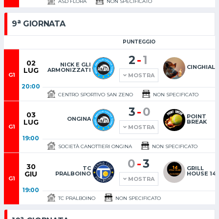
ASD FLORA
NON SPECIFICATO
a
9
GIORNATA
PUNTEGGIO
-
2
1
02
NICK E GLI
CINGHIAL
LUG
ARMONIZZATI
G1
MOSTRA
20:00
CENTRO SPORTIVO SAN ZENO
NON SPECIFICATO
-
3
0
03
POINT
ONGINA
LUG
BREAK
G1
MOSTRA
19:00
SOCIETÀ CANOTTIERI ONGINA
NON SPECIFICATO
-
0
3
30
TC
GRILL
GIU
PRALBOINO
HOUSE 14
G1
MOSTRA
19:00
TC PRALBOINO
NON SPECIFICATO
a