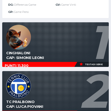
DG:
Differenza Game
GV:
Game Vinti
GP:
Game Persi
1
CINGHIALONI
CAP: SIMONE LEONI
2
TESTA DI SERIE
PUNTI 11.300
TC PRALBOINO
CAP: LUCA PIOVANI