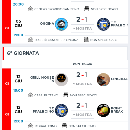
20:00
CENTRO SPORTIVO SAN ZENO
NON SPECIFICATO
-
2
1
05
TC
ONGINA
GIU
PRALBOIN
G1
MOSTRA
19:00
SOCIETÀ CANOTTIERI ONGINA
NON SPECIFICATO
a
6
GIORNATA
PUNTEGGIO
-
2
1
12
GRILL HOUSE
CINGHIAL
GIU
14
G1
MOSTRA
19:00
CASALBUTTANO
NON SPECIFICATO
-
2
1
12
TC
POINT
GIU
PRALBOINO
BREAK
G1
MOSTRA
19:00
TC PRALBOINO
NON SPECIFICATO