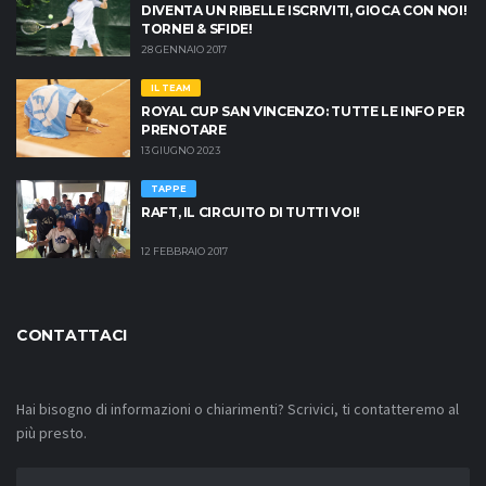
DIVENTA UN RIBELLE ISCRIVITI, GIOCA CON NOI!
TORNEI & SFIDE!
28 GENNAIO 2017
IL TEAM
ROYAL CUP SAN VINCENZO: TUTTE LE INFO PER
PRENOTARE
13 GIUGNO 2023
TAPPE
RAFT, IL CIRCUITO DI TUTTI VOI!
12 FEBBRAIO 2017
CONTATTACI
Hai bisogno di informazioni o chiarimenti? Scrivici, ti contatteremo al
più presto.