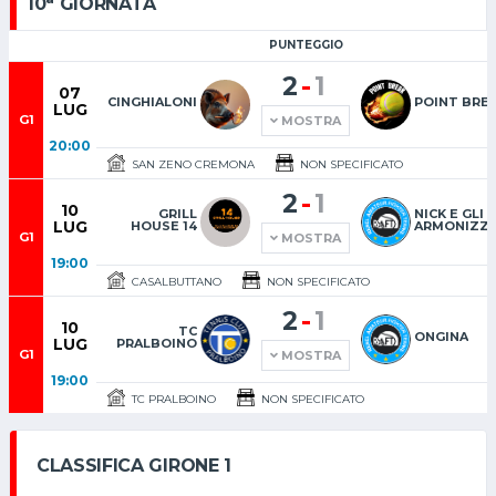
10
GIORNATA
PUNTEGGIO
-
2
1
07
CINGHIALONI
POINT BRE
LUG
G1
MOSTRA
20:00
SAN ZENO CREMONA
NON SPECIFICATO
-
2
1
10
GRILL
NICK E GLI
LUG
HOUSE 14
ARMONIZZA
G1
MOSTRA
19:00
CASALBUTTANO
NON SPECIFICATO
-
2
1
10
TC
ONGINA
LUG
PRALBOINO
G1
MOSTRA
19:00
TC PRALBOINO
NON SPECIFICATO
CLASSIFICA GIRONE 1