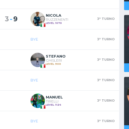
NICOLA
-
3
9
3° TURNO
RUZZENENTI
LEVEL 1070
BYE
3° TURNO
STEFANO
3° TURNO
GHISLERI
LEVEL 900
BYE
3° TURNO
MANUEL
3° TURNO
TIRELLI
LEVEL 1124
BYE
3° TURNO