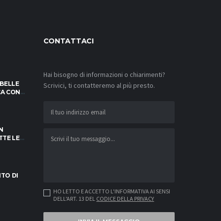
CONTATTACI
Hai bisogno di informazioni o chiarimenti?
IBELLE
Scrivici, ti contatteremo al più presto.
OCA CON
SFIDE!
N
TTE LE
NOTARE
ITO DI
HO LETTO E ACCETTO L'INFORMATIVA AI SENSI
DELL'ART. 13 DEL
CODICE DELLA PRIVACY