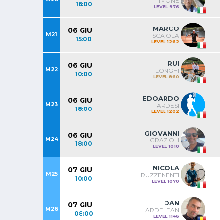
TIMONE
16:00
LEVEL 976
MARCO
06 GIU
M21
SCAIOLA
15:00
LEVEL 1262
RUI
06 GIU
M22
LONGHI
10:00
LEVEL 860
EDOARDO
06 GIU
M23
ARDESI
18:00
LEVEL 1202
GIOVANNI
06 GIU
M24
GRAZIOLI
18:00
LEVEL 1010
NICOLA
07 GIU
M25
RUZZENENTI
10:00
LEVEL 1070
DAN
07 GIU
M26
ARDELEAN
08:00
LEVEL 1146