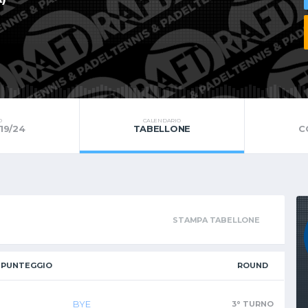
O
CALENDARIO
 19/24
TABELLONE
C
STAMPA TABELLONE
PUNTEGGIO
ROUND
BYE
3° TURNO