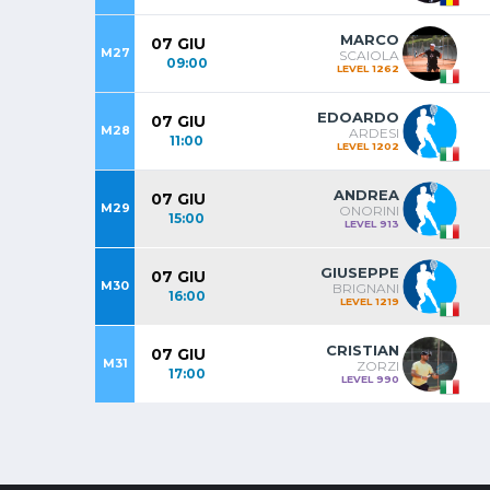
MARCO
07 GIU
M27
SCAIOLA
09:00
LEVEL 1262
EDOARDO
07 GIU
M28
ARDESI
11:00
LEVEL 1202
ANDREA
07 GIU
M29
ONORINI
15:00
LEVEL 913
GIUSEPPE
07 GIU
M30
BRIGNANI
16:00
LEVEL 1219
CRISTIAN
07 GIU
M31
ZORZI
17:00
LEVEL 990