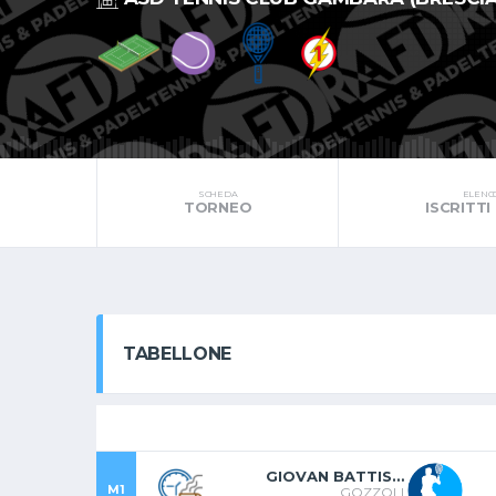
SCHEDA
ELENC
TORNEO
ISCRITTI
TABELLONE
GIOVAN BATTISTA
M1
GOZZOLI