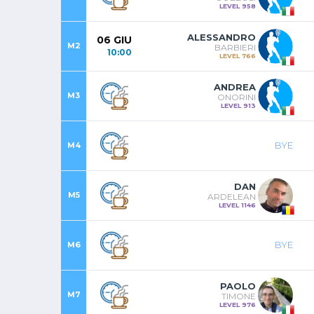
LEVEL 958
ALESSANDRO
06 GIU
M2
BARBIERI
10:00
LEVEL 766
ANDREA
M3
ONORINI
LEVEL 913
BYE
M4
DAN
M5
ARDELEAN
LEVEL 1146
BYE
M6
PAOLO
M7
TIMONE
LEVEL 976