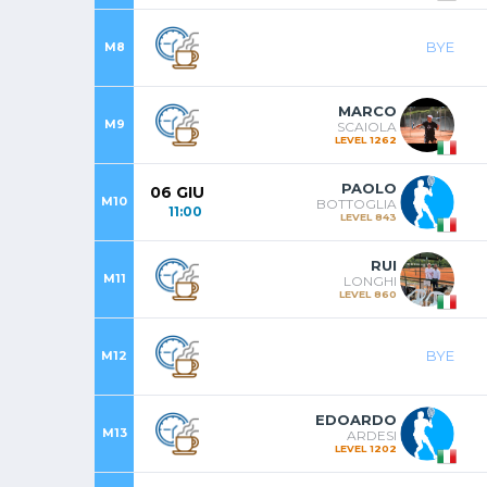
BYE
M8
MARCO
M9
SCAIOLA
LEVEL 1262
PAOLO
06 GIU
M10
BOTTOGLIA
11:00
LEVEL 843
RUI
M11
LONGHI
LEVEL 860
BYE
M12
EDOARDO
M13
ARDESI
LEVEL 1202