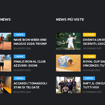
 NEWS
NEWS PIÙ VISTE
TAPPE
IL TEAM
NAVE IRON WEEK-END
DIVENTA UN R
MAGGIO 2026: TRIONFA
ISCRIVITI, GI
MAGONI SU TOGNI
NOI! TORNEI & 
05 AGOSTO 2026
28 GENNAIO 2017
TAPPE
IL TEAM
FINALE IRON AL CLUB
ROYAL CUP SA
AZZURRI : DIONI
VINCENZO: TU
CONCEDE IL BIS ,
INFO PER PRE
05 AGOSTO 2026
13 GIUGNO 2023
MARIANI SFIORA LA
RIVINCITA
TAPPE
TAPPE
ACCARDI / TOMASSOLI
RAFT, IL CIRCU
STAR DI TELGATE
TUTTI VOI!
05 AGOSTO 2026
12 FEBBRAIO 2017