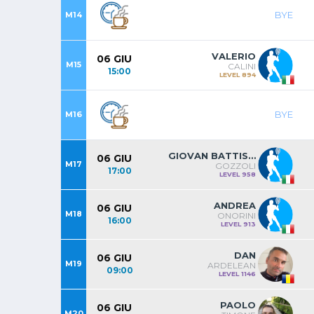
BYE
M14
VALERIO
06 GIU
M15
CALINI
15:00
LEVEL 894
BYE
M16
GIOVAN BATTISTA
06 GIU
M17
GOZZOLI
17:00
LEVEL 958
ANDREA
06 GIU
M18
ONORINI
16:00
LEVEL 913
DAN
06 GIU
M19
ARDELEAN
09:00
LEVEL 1146
PAOLO
06 GIU
M20