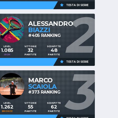
TESTA DI SERIE
2
ALESSANDRO
BIAZZI
#405 RANKING
LEVEL
VITTORIE
SCONFITTE
1.085
32
48
IRON
PARTITE
PARTITE
TESTA DI SERIE
3
MARCO
SCAIOLA
#373 RANKING
LEVEL
VITTORIE
SCONFITTE
1.262
55
62
BRONZE
PARTITE
PARTITE