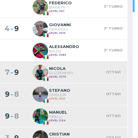
FEDERICO
3° TURNO
BARATTI
LEVEL 1151
GIOVANNI
-
4
9
3° TURNO
GRAZIOLI
LEVEL 1010
ALESSANDRO
3° TURNO
BIAZZI
LEVEL 1085
NICOLA
-
7
9
OTTAVI
RUZZENENTI
LEVEL 1070
STEFANO
-
9
8
OTTAVI
GHISLERI
LEVEL 900
MANUEL
-
9
8
OTTAVI
TIRELLI
LEVEL 1124
CRISTIAN
-
OTTAVI