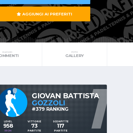
AGGIUNGI AI PREFERITI
ELENCO
FOTO
OMMENTI
GALLERY
1
GIOVAN BATTISTA
GOZZOLI
#379 RANKING
LEVEL
VITTORIE
SCONFITTE
958
73
117
IRON
PARTITE
PARTITE