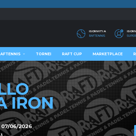
ISCRIVITI A
ISCRI
RAFTENNIS
SUPER
RAFTENNIS
TORNEI
RAFT CUP
MARKETPLACE
R
LLO
 IRON
 07/06/2026
)