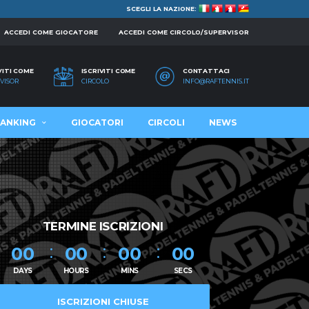
SCEGLI LA NAZIONE:
ACCEDI COME GIOCATORE
ACCEDI COME CIRCOLO/SUPERVISOR
VITI COME
ISCRIVITI COME
CONTATTACI
VISOR
CIRCOLO
INFO@RAFTENNIS.IT
ANKING
GIOCATORI
CIRCOLI
NEWS
TERMINE ISCRIZIONI
00
00
00
00
DAYS
HOURS
MINS
SECS
ISCRIZIONI CHIUSE