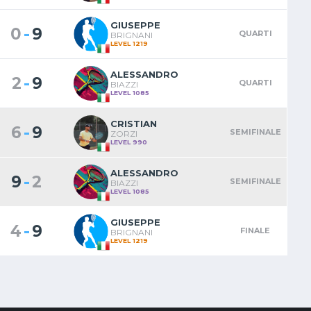
GIUSEPPE
-
0
9
QUARTI
BRIGNANI
LEVEL 1219
ALESSANDRO
-
2
9
QUARTI
BIAZZI
LEVEL 1085
CRISTIAN
-
6
9
SEMIFINALE
ZORZI
LEVEL 990
ALESSANDRO
-
9
2
SEMIFINALE
BIAZZI
LEVEL 1085
GIUSEPPE
-
4
9
FINALE
BRIGNANI
LEVEL 1219