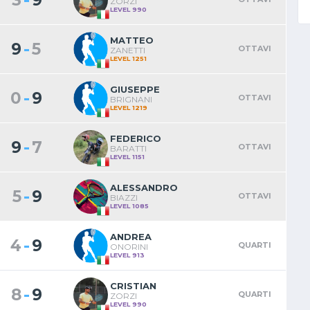
3
9
ZORZI
LEVEL 990
MATTEO
-
9
5
OTTAVI
ZANETTI
LEVEL 1251
GIUSEPPE
-
0
9
OTTAVI
BRIGNANI
LEVEL 1219
FEDERICO
-
9
7
OTTAVI
BARATTI
LEVEL 1151
ALESSANDRO
-
5
9
OTTAVI
BIAZZI
LEVEL 1085
ANDREA
-
4
9
QUARTI
ONORINI
LEVEL 913
CRISTIAN
-
8
9
QUARTI
ZORZI
LEVEL 990