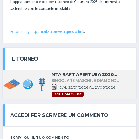
L'appuntamento è ora per il torneo di Clausura 2026 che inizierà a
settembre con le consuete modalità.
--
Fotogallery disponibile a breve a questo link
.
IL TORNEO
NTA RAFT APERTURA 2026
DIAMOND
SINGOLARE MASCHILE DIAMOND
ITINERANTE DI INIZIO ANNO A PIACENZA
DAL 25/01/2026 AL 21/06/2026
E PROVINCIA
ISCRIZIONI CHIUSE
ACCEDI PER SCRIVERE UN COMMENTO
SCRIVI QUI IL TUO COMMENTO