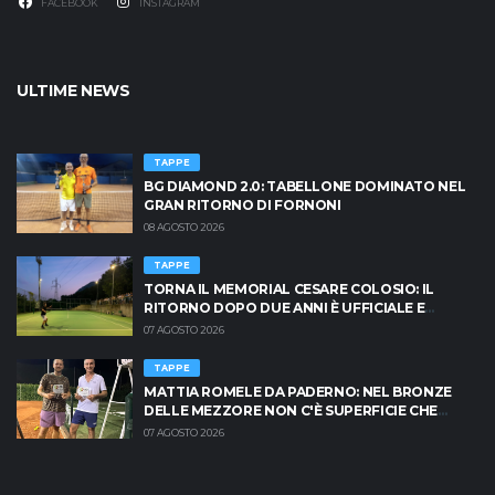
FACEBOOK
INSTAGRAM
ULTIME NEWS
TAPPE
BG DIAMOND 2.0: TABELLONE DOMINATO NEL
GRAN RITORNO DI FORNONI
08 AGOSTO 2026
TAPPE
TORNA IL MEMORIAL CESARE COLOSIO: IL
RITORNO DOPO DUE ANNI È UFFICIALE E
BRESCIA È PRONTA AD INFIAMMARSI!
07 AGOSTO 2026
TAPPE
MATTIA ROMELE DA PADERNO: NEL BRONZE
DELLE MEZZORE NON C'È SUPERFICIE CHE
TENGA
07 AGOSTO 2026