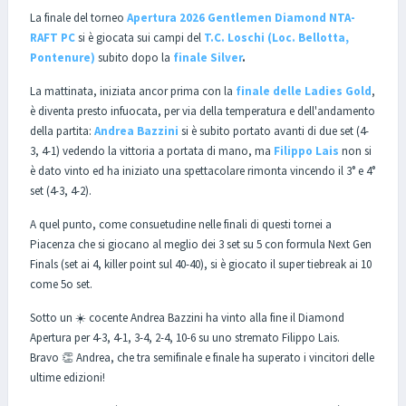
La finale del torneo
Apertura 2026 Gentlemen Diamond NTA-
RAFT PC
si è giocata sui campi del
T.C. Loschi (Loc. Bellotta,
Pontenure)
subito dopo la
finale Silver
.
La mattinata, iniziata ancor prima con la
finale delle Ladies Gold
,
è diventa presto infuocata, per via della temperatura e dell'andamento
della partita:
Andrea Bazzini
si è subito portato avanti di due set (4-
3, 4-1) vedendo la vittoria a portata di mano, ma
Filippo Lais
non si
è dato vinto ed ha iniziato una spettacolare rimonta vincendo il 3° e 4°
set (4-3, 4-2).
A quel punto, come consuetudine nelle finali di questi tornei a
Piacenza che si giocano al meglio dei 3 set su 5 con formula Next Gen
Finals (set ai 4, killer point sul 40-40), si è giocato il super tiebreak ai 10
come 5o set.
Sotto un ☀️ cocente Andrea Bazzini ha vinto alla fine il Diamond
Apertura per 4-3, 4-1, 3-4, 2-4, 10-6 su uno stremato Filippo Lais.
Bravo 👏 Andrea, che tra semifinale e finale ha superato i vincitori delle
ultime edizioni!