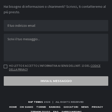
Hai bisogno di informazioni o chiarimenti? Scrivici, ti contatteremo al
più presto.
HO LETTO E ACCETTO L'INFORMATIVA AI SENSI DELL'ART. 13 DEL
CODICE
DELLA PRIVACY
INVIA IL MESSAGGIO
RAF TENNIS
2026 | ALL RIGHTS RESERVED
HOME
CHI SIAMO
TORNEI
RANKING
GIOCATORI
NEWS
PRIVACY
TERMINI D'USO
FAQ
SAFEGUARDING