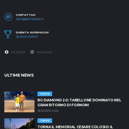
interessanti, l'importante è rivendicare sempre la paternità! Ad
prossima :)
majora
CONTATTACI
INFO@RAFTENNIS.IT
DIVENTA SUPERVISOR!
ISCRIVITI SUBITO
FACEBOOK
INSTAGRAM
ULTIME NEWS
TAPPE
BG DIAMOND 2.0: TABELLONE DOMINATO NEL
GRAN RITORNO DI FORNONI
08 AGOSTO 2026
TAPPE
TORNA IL MEMORIAL CESARE COLOSIO: IL