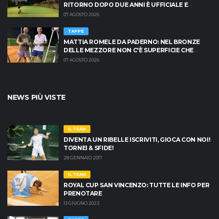
RITORNO DOPO DUE ANNI È UFFICIALE E
BRESCIA È PRONTA AD INFIAMMARSI!
07 AGOSTO 2026
TAPPE
MATTIA ROMELE DA PADERNO: NEL BRONZE
DELLE MEZZORE NON C'È SUPERFICIE CHE
TENGA
07 AGOSTO 2026
NEWS PIÙ VISTE
IL TEAM
DIVENTA UN RIBELLE ISCRIVITI, GIOCA CON NOI!
TORNEI & SFIDE!
28 GENNAIO 2017
IL TEAM
ROYAL CUP SAN VINCENZO: TUTTE LE INFO PER
PRENOTARE
13 GIUGNO 2023