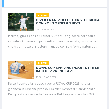
IL TEAM
DIVENTA UN RIBELLE ISCRIVITI, GIOCA
CON NOI! TORNEI & SFIDE!
28 GENNAIO 2017
Iscriviti, gioca con noi! Tornei & Sfide! Per giocare nel nostro
circuito RAF Tennis, il più spettacolare che esista, un circuito
che ti permette di metterti in gioco con i più forti amatori del
nostro bellissimo sport, devi seguire la procedura: Iscriviti al
nostro sito cliccando sul tasto “iscriviti” e compilando i tuoi dati
anagrafici. Riceverai una mail con link allegato dove devi
IL TEAM
conferme l’iscrizione al sito. Dal link si accederà ad una nuova
ROYAL CUP SAN VINCENZO: TUTTE LE
INFO PER PRENOTARE
schermata dove deve essere caricato il certificato medico
13 GIUGNO 2023
(agonistico o non agonistico) e alcuni campi facoltativi come
Parte il conto alla rovescia per la ROYAL CUP 2023, che si
foto, racchetta preferita e altre simpatiche informazioni che
giocherà in Toscana presso il Garden Resort di San Vincenzo.
permetteranno agli utenti di rendere unica la propria
Per questa occasioni la Direzione RAFT organizzerà la ROYAL
esperienza con RAFT Tennis! Il Fighter diventerà socio
CUP maschile e femminile, la ROYAL CUP SILVER maschile e
dell’Associazione Sportiva Dilettantistica “SOCIAL TENNIS
femminile, la ROYAL CUP BRONZE per uomini e donne, la ROYAL
COMMUNITY” versando all’Iban IT 14 I 02008 11105 000