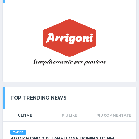
ECCO Il PACCHETTO RAFT: 1- Pernottamento in camera doppia
con servizi privati, telefono,televisione, aria condizionata; 2 -
Trattamento in pensione completa con bevande ai pasti (acqua
e vino della casa); 3- Attivita' abbinate al Resort, sportive e di
intrattenimento; 4 - Wi-Fi; 5 - Servizio spiaggia attrezzata con 1
ombrellone + 2 lettini a camera; 6 - Parcheggio interno non
riservato e non custodito; 7 - Il costo dei campi della
competizione ROYAL CUP sono compresi nel pacchetto (per il
FRIENDS vedi info torneo); 8 - Spogliatori ai campi da tennis
salvo disposizioni differenti per COVID. 9- 2 campi padel a
pagamento 10 - Tassa di soggiorno euro 2,00 a persona al
giorno ( sopra ai 12 anni) a carico del giocatore; 11 - Il torneo
FRIENDS ha un costo di € 6,00 Non sono ammessi ANIMALI
DOMESTICI. La camera sarà riservata e garantita solo ad
TOP TRENDING NEWS
avvenuto pagamento, con possibilità di DISDIRE SENZA PENALE
tassativamente ENTRO IL 31.08.2023 Costo ROYAL CUP 2023
(totale per i 2 giorni) Euro 185,00 A PERSONA; Per i Bimbi, info in
ULTIME
PIÙ LIKE
PIÙ COMMENTATE
privato a Simona. Vi aspettiamo! La Direzione RAFT
TAPPE
BG DIAMOND 2.0: TABELLONE DOMINATO NEL