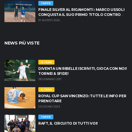
TAPPE
FINALE SILVER AL RIGAMONTI : MARCO USSOLI
CONQUISTA IL SUO PRIMO TITOLO CONTRO
MASSIMO CRISCIONE
07 AGOSTO 2026
NEWS PIÙ VISTE
IL TEAM
DIVENTA UN RIBELLE ISCRIVITI, GIOCA CON NOI!
TORNEI & SFIDE!
28 GENNAIO 2017
IL TEAM
ROYAL CUP SAN VINCENZO: TUTTE LE INFO PER
PRENOTARE
13 GIUGNO 2023
TAPPE
RAFT, IL CIRCUITO DI TUTTI VOI!