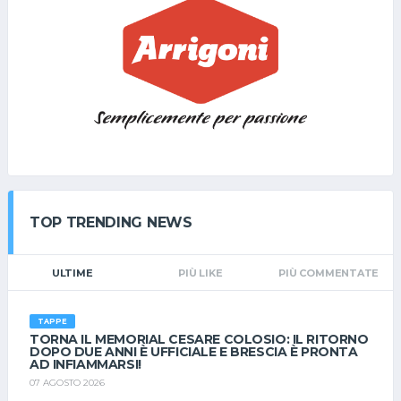
e vino della casa); 3- Attivita' abbinate al Resort, sportive e di
intrattenimento; 4 - Wi-Fi; 5 - Servizio spiaggia attrezzata con 1
ombrellone + 2 lettini a camera; 6 - Parcheggio interno non
riservato e non custodito; 7 - Il costo dei campi della
competizione ROYAL CUP sono compresi nel pacchetto (per il
FRIENDS vedi info torneo); 8 - Spogliatori ai campi da tennis
salvo disposizioni differenti per COVID. 9- 2 campi padel a
pagamento 10 - Tassa di soggiorno euro 2,00 a persona al
giorno ( sopra ai 12 anni) a carico del giocatore; 11 - Il torneo
FRIENDS ha un costo di € 6,00 Non sono ammessi ANIMALI
DOMESTICI. La camera sarà riservata e garantita solo ad
TOP TRENDING NEWS
avvenuto pagamento, con possibilità di DISDIRE SENZA PENALE
tassativamente ENTRO IL 31.08.2023 Costo ROYAL CUP 2023
(totale per i 2 giorni) Euro 185,00 A PERSONA; Per i Bimbi, info in
ULTIME
PIÙ LIKE
PIÙ COMMENTATE
privato a Simona. Vi aspettiamo! La Direzione RAFT
TAPPE
TORNA IL MEMORIAL CESARE COLOSIO: IL RITORNO
DOPO DUE ANNI È UFFICIALE E BRESCIA È PRONTA
AD INFIAMMARSI!
07 AGOSTO 2026