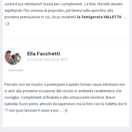
curare il tuo infortunio!! Grazie per i complimenti.. La foto che tutti stavate
aspettando l'ho omessa di proposito, per tenervi sulle spine fino alla
prossima premiazione in cui,
forse,
mostrerò
la famigerata
VALLETTA
…..
; )
Elia Facchetti
31 LUGLIO 2025 ALLE 18:23
RISPONDI
Peccato non sia riuscito a partecipare a questo torneo causa infortunio ma
ci sarò alla prossima occasione. Bel circolo in ambiente caratteristico che
consiglio. Complimenti al finalista e allo schiacciante vincitore. Bravo
Gabriele, buon primo articolo da supervisor; ma la foto con la Valletta dov'è
?? non puoi lanciare il sasso e poi… :-))