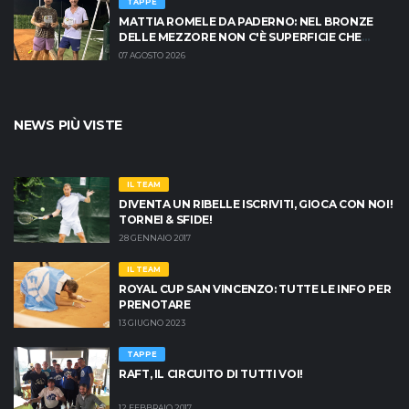
TAPPE
MATTIA ROMELE DA PADERNO: NEL BRONZE
DELLE MEZZORE NON C'È SUPERFICIE CHE
TENGA
07 AGOSTO 2026
NEWS PIÙ VISTE
IL TEAM
DIVENTA UN RIBELLE ISCRIVITI, GIOCA CON NOI!
TORNEI & SFIDE!
28 GENNAIO 2017
IL TEAM
ROYAL CUP SAN VINCENZO: TUTTE LE INFO PER
PRENOTARE
13 GIUGNO 2023
TAPPE
RAFT, IL CIRCUITO DI TUTTI VOI!
12 FEBBRAIO 2017