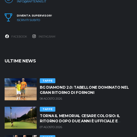
INFO@RAFTENNIS.IT
DIVENTA SUPERVISOR!
ISCRIVITI SUBITO
FACEBOOK
INSTAGRAM
ULTIME NEWS
TAPPE
BG DIAMOND 2.0: TABELLONE DOMINATO NEL
GRAN RITORNO DI FORNONI
08 AGOSTO 2026
TAPPE
TORNA IL MEMORIAL CESARE COLOSIO: IL
RITORNO DOPO DUE ANNI È UFFICIALE E
BRESCIA È PRONTA AD INFIAMMARSI!
07 AGOSTO 2026