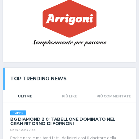
Trattamento in pensione completa con bevande ai pasti (acqua
e vino della casa); 3- Attivita' abbinate al Resort, sportive e di
intrattenimento; 4 - Wi-Fi; 5 - Servizio spiaggia attrezzata con 1
ombrellone + 2 lettini a camera; 6 - Parcheggio interno non
riservato e non custodito; 7 - Il costo dei campi della
competizione ROYAL CUP sono compresi nel pacchetto (per il
FRIENDS vedi info torneo); 8 - Spogliatori ai campi da tennis
salvo disposizioni differenti per COVID. 9- 2 campi padel a
pagamento 10 - Tassa di soggiorno euro 2,00 a persona al
giorno ( sopra ai 12 anni) a carico del giocatore; 11 - Il torneo
FRIENDS ha un costo di € 6,00 Non sono ammessi ANIMALI
DOMESTICI. La camera sarà riservata e garantita solo ad
TOP TRENDING NEWS
avvenuto pagamento, con possibilità di DISDIRE SENZA PENALE
tassativamente ENTRO IL 31.08.2023 Costo ROYAL CUP 2023
(totale per i 2 giorni) Euro 185,00 A PERSONA; Per i Bimbi, info in
ULTIME
PIÙ LIKE
PIÙ COMMENTATE
privato a Simona. Vi aspettiamo! La Direzione RAFT
TAPPE
BG DIAMOND 2.0: TABELLONE DOMINATO NEL
GRAN RITORNO DI FORNONI
08 AGOSTO 2026
Poche parole ma tanti fatti, definirei così il vincitore della