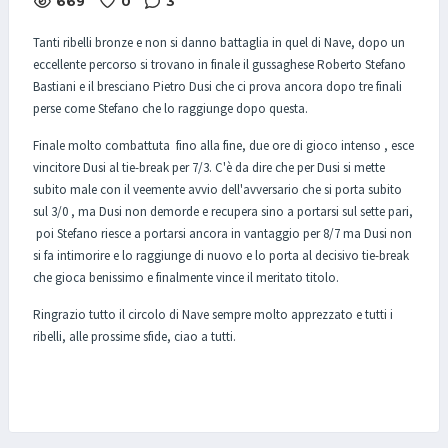
669
0
3
Tanti ribelli bronze e non si danno battaglia in quel di Nave, dopo un
eccellente percorso si trovano in finale il gussaghese Roberto Stefano
Bastiani e il bresciano Pietro Dusi che ci prova ancora dopo tre finali
perse come Stefano che lo raggiunge dopo questa.
Finale molto combattuta fino alla fine, due ore di gioco intenso , esce
vincitore Dusi al tie-break per 7/3. C'è da dire che per Dusi si mette
subito male con il veemente avvio dell'avversario che si porta subito
sul 3/0 , ma Dusi non demorde e recupera sino a portarsi sul sette pari,
poi Stefano riesce a portarsi ancora in vantaggio per 8/7 ma Dusi non
si fa intimorire e lo raggiunge di nuovo e lo porta al decisivo tie-break
che gioca benissimo e finalmente vince il meritato titolo.
Ringrazio tutto il circolo di Nave sempre molto apprezzato e tutti i
ribelli, alle prossime sfide, ciao a tutti.