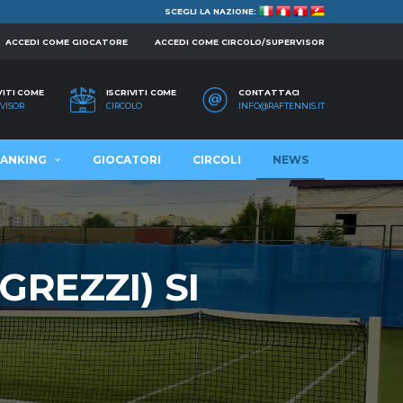
SCEGLI LA NAZIONE:
ACCEDI COME GIOCATORE
ACCEDI COME CIRCOLO/SUPERVISOR
VITI COME
ISCRIVITI COME
CONTATTACI
VISOR
CIRCOLO
INFO@RAFTENNIS.IT
ANKING
GIOCATORI
CIRCOLI
NEWS
GREZZI) SI