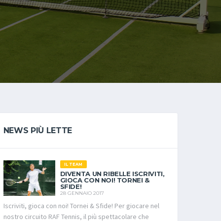
NEWS PIÙ LETTE
IL TEAM
DIVENTA UN RIBELLE ISCRIVITI,
GIOCA CON NOI! TORNEI &
SFIDE!
28 GENNAIO 2017
Iscriviti, gioca con noi! Tornei & Sfide! Per giocare nel
nostro circuito RAF Tennis, il più spettacolare che