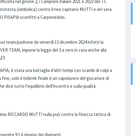
oltà nel girone 2, i Campioni italiani 2021 e 2022 del TC
protesta (simbolica) contro il neo capitano MUTTI e ieri sera
 PISAPIA sconfitti a Carpenedolo.
suo team/padrone da venerdì 13 dicembre 2024 infatti la
VER TEAM, impone la legge del 3 a zero in casa anche alla
ZI!
IA, è stata una battaglia d'altri tempi con scambi di colpi a
 fine, solo il tiebrek finale è un capolavoro del giocatore di
e dice tutto l'equilibrio dell'incontro e sulla qualità
onissimo RICCARDO MUTTI nulla può contro la finezza tattica di
avolge 9:1 il doppio dei diamanti.