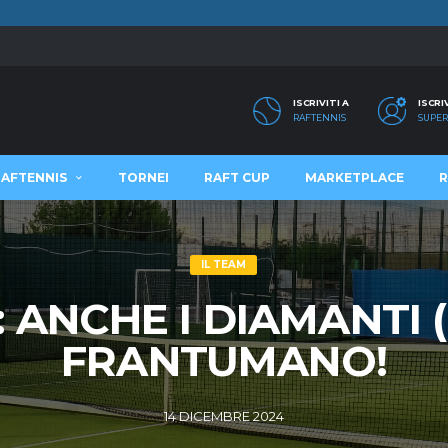
ISCRIVITI A
ISCRI
RAFTENNIS
SUPER
RAFTENNIS
TORNEI
RAFT CUP
MARKETPLACE
R
IL TEAM
 ANCHE I DIAMANTI (
FRANTUMANO!
14 DICEMBRE 2024