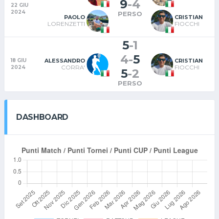
9
-
4
22 GIU
2024
PERSO
PAOLO
CRISTIAN
LORENZETTI
FIOCCHI
5
-
1
4
-
5
ALESSANDRO
CRISTIAN
18 GIU
CORRA'
FIOCCHI
2024
5
-
2
PERSO
DASHBOARD