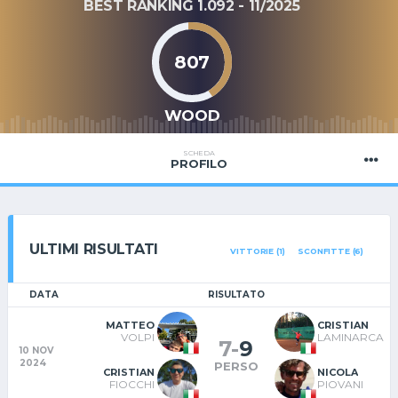
BEST RANKING 1.092 - 11/2025
807
WOOD
SCHEDA
PROFILO
ULTIMI RISULTATI
VITTORIE (1)
SCONFITTE (6)
DATA
RISULTATO
MATTEO
CRISTIAN
VOLPI
LAMINARCA
7
-
9
10 NOV
2024
PERSO
CRISTIAN
NICOLA
FIOCCHI
PIOVANI