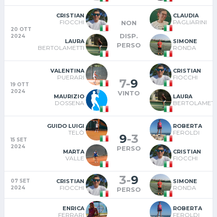
CRISTIAN
CLAUDIA
FIOCCHI
PAGLIARINI
NON
20 OTT
DISP.
2024
LAURA
SIMONE
PERSO
BERTOLAMETTI
RONDA
VALENTINA
CRISTIAN
PUERARI
FIOCCHI
7
-
9
19 OTT
2024
VINTO
MAURIZIO
LAURA
DOSSENA
BERTOLAMETT
GUIDO LUIGI
ROBERTA
TELÒ
FEROLDI
9
-
3
15 SET
2024
PERSO
MARTA
CRISTIAN
VALLE
FIOCCHI
3
-
9
CRISTIAN
SIMONE
07 SET
FIOCCHI
RONDA
2024
PERSO
ENRICA
ROBERTA
FERRARI
FEROLDI