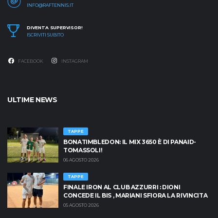
INFO@RAFTENNIS.IT
DIVENTA SUPERVISOR!
ISCRIVITI SUBITO
FACEBOOK
INSTAGRAM
ULTIME NEWS
TAPPE
BONATIMBLEDON: IL MIX 3650 È DI PANAID-
TOMASSOLI!
06 AGOSTO 2026
TAPPE
FINALE IRON AL CLUB AZZURRI : DIONI
CONCEDE IL BIS , MARIANI SFIORA LA RIVINCITA
05 AGOSTO 2026