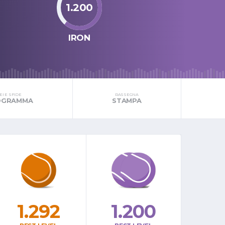
1.200
IRON
I E SFIDE
RASSEGNA
ROGRAMMA
STAMPA
1.292
1.200