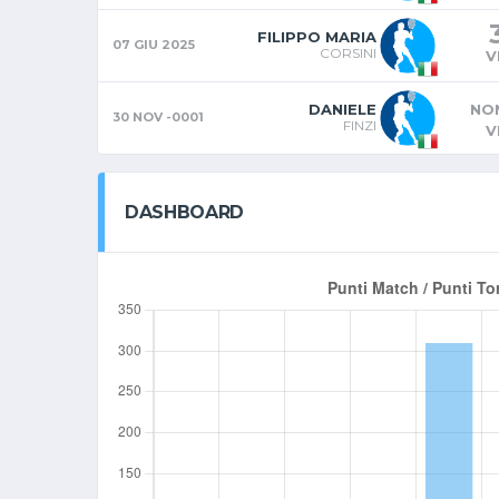
FILIPPO MARIA
07 GIU 2025
CORSINI
V
DANIELE
NON
30 NOV -0001
FINZI
V
DASHBOARD