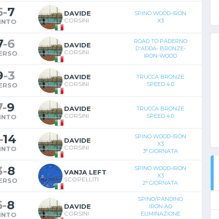
5
-
7
DAVIDE
SPINO WOOD-IRON
CORSINI
X3
INTO
7
-
6
ROAD TO PADERNO
DAVIDE
D'ADDA- BRONZE-
CORSINI
ERSO
IRON-WOOD
9
-
3
DAVIDE
TRUCCA BRONZE
CORSINI
SPEED 4.0
ERSO
7
-
9
DAVIDE
TRUCCA BRONZE
CORSINI
SPEED 4.0
INTO
-
14
SPINO WOOD-IRON
DAVIDE
X3
CORSINI
INTO
3° GIORNATA
3
-
8
SPINO WOOD-IRON
VANJA LEFT
X3
SCOPELLITI
ERSO
2° GIORNATA
SPINO/PANDINO
5
-
8
DAVIDE
IRON AD
CORSINI
ELIMINAZIONE
INTO