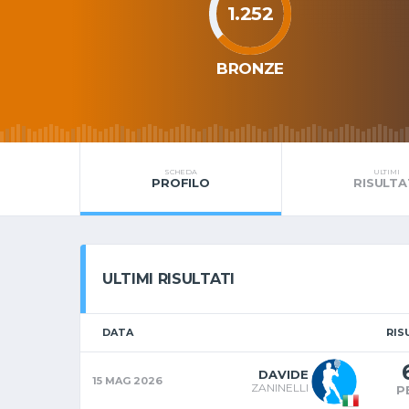
1.252
BRONZE
SCHEDA
ULTIMI
PROFILO
RISULTA
ULTIMI RISULTATI
DATA
RIS
DAVIDE
15 MAG 2026
ZANINELLI
P