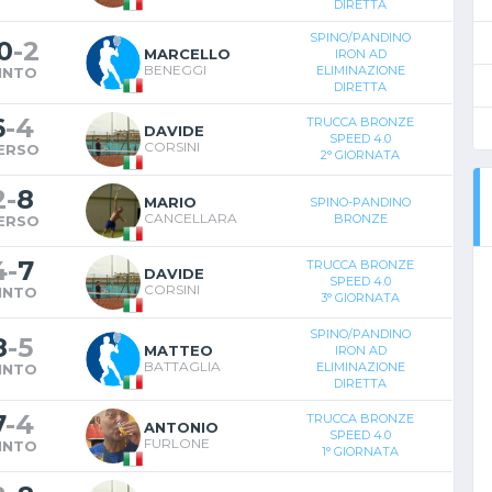
DIRETTA
SPINO/PANDINO
0
-
2
MARCELLO
IRON AD
BENEGGI
ELIMINAZIONE
INTO
DIRETTA
6
-
4
TRUCCA BRONZE
DAVIDE
SPEED 4.0
CORSINI
ERSO
2° GIORNATA
2
-
8
MARIO
SPINO-PANDINO
CANCELLARA
BRONZE
ERSO
4
-
7
TRUCCA BRONZE
DAVIDE
SPEED 4.0
CORSINI
INTO
3° GIORNATA
SPINO/PANDINO
8
-
5
MATTEO
IRON AD
BATTAGLIA
ELIMINAZIONE
INTO
DIRETTA
7
-
4
TRUCCA BRONZE
ANTONIO
SPEED 4.0
FURLONE
INTO
1° GIORNATA