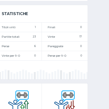
STATISTICHE
Titoli vinti
1
Finali
0
Partite totali
23
Vinte
17
Perse
6
Pareggiate
0
Vinte per 9-0
0
Perse per 9-0
0