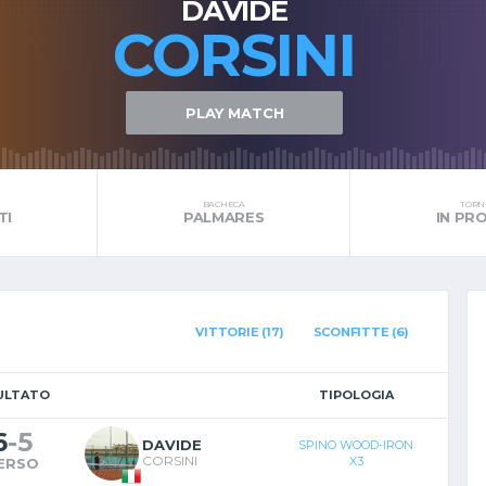
DAVIDE
CORSINI
PLAY MATCH
BACHECA
TORNE
TI
PALMARES
IN P
VITTORIE (17)
SCONFITTE (6)
ULTATO
TIPOLOGIA
6
-
5
DAVIDE
SPINO WOOD-IRON
CORSINI
X3
ERSO