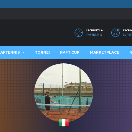
ISCRIVITI A
ISCRI
RAFTENNIS
SUPER
RAFTENNIS
TORNEI
RAFT CUP
MARKETPLACE
R