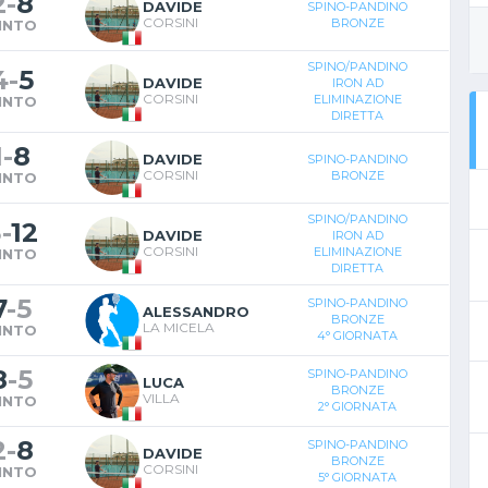
2
-
8
DAVIDE
SPINO-PANDINO
CORSINI
BRONZE
INTO
SPINO/PANDINO
4
-
5
DAVIDE
IRON AD
CORSINI
ELIMINAZIONE
INTO
DIRETTA
1
-
8
DAVIDE
SPINO-PANDINO
CORSINI
BRONZE
INTO
SPINO/PANDINO
3
-
12
DAVIDE
IRON AD
CORSINI
ELIMINAZIONE
INTO
DIRETTA
7
-
5
SPINO-PANDINO
ALESSANDRO
BRONZE
LA MICELA
INTO
4° GIORNATA
8
-
5
SPINO-PANDINO
LUCA
BRONZE
VILLA
INTO
2° GIORNATA
2
-
8
SPINO-PANDINO
DAVIDE
BRONZE
CORSINI
INTO
5° GIORNATA