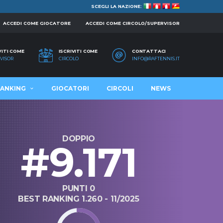
SCEGLI LA NAZIONE:
ACCEDI COME GIOCATORE
ACCEDI COME CIRCOLO/SUPERVISOR
VITI COME
ISCRIVITI COME
CONTATTACI
VISOR
CIRCOLO
INFO@RAFTENNIS.IT
ANKING
GIOCATORI
CIRCOLI
NEWS
DOPPIO
#9.171
PUNTI 0
BEST RANKING 1.260 - 11/2025