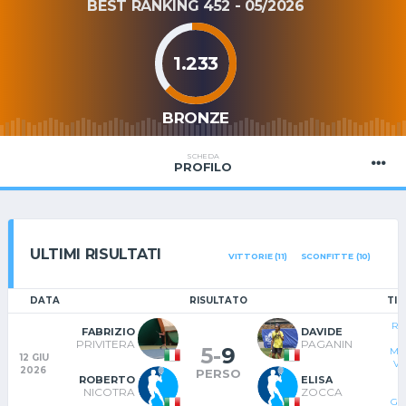
BEST RANKING 452 - 05/2026
1.233
BRONZE
SCHEDA
PROFILO
ULTIMI RISULTATI
VITTORIE (11)
SCONFITTE (10)
DATA
RISULTATO
TIP
RA
FABRIZIO
DAVIDE
S
PRIVITERA
PAGANIN
5
-
9
MA
12 GIU
VI
2026
PERSO
ROBERTO
ELISA
NICOTRA
ZOCCA
GI