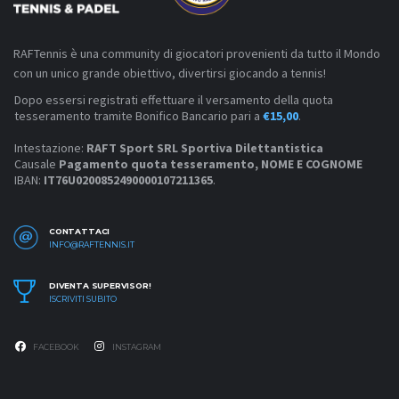
RAFTennis è una community di giocatori provenienti da tutto il Mondo
con un unico grande obiettivo, divertirsi giocando a tennis!
Dopo essersi registrati effettuare il versamento della quota
tesseramento tramite Bonifico Bancario pari a
€15,00
.
Intestazione:
RAFT Sport SRL Sportiva Dilettantistica
Causale
Pagamento quota tesseramento, NOME E COGNOME
IBAN:
IT76U0200852490000107211365
.
CONTATTACI
INFO@RAFTENNIS.IT
DIVENTA SUPERVISOR!
ISCRIVITI SUBITO
FACEBOOK
INSTAGRAM