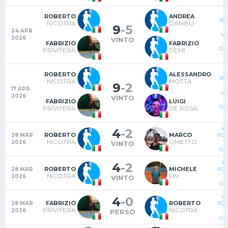
ROBERTO
ANDREA
RA
NICOTRA
DANIELI
9
-
5
24 APR
VI
2026
VINTO
FABRIZIO
FABRIZIO
GI
PRIVITERA
DEMI
ROBERTO
ALESSANDRO
RA
NICOTRA
MOTTA
9
-
2
17 APR
VI
2026
VINTO
FABRIZIO
LUIGI
GI
PRIVITERA
DE ROSA
WA
4
-
2
ROBERTO
MARCO
28 MAR
FOR
NICOTRA
OMETTO
2026
VINTO
GI
WA
4
-
2
ROBERTO
MICHELE
28 MAR
FOR
NICOTRA
FIN
2026
VINTO
GI
WA
4
-
0
FABRIZIO
ROBERTO
28 MAR
FOR
PRIVITERA
NICOTRA
2026
PERSO
GI