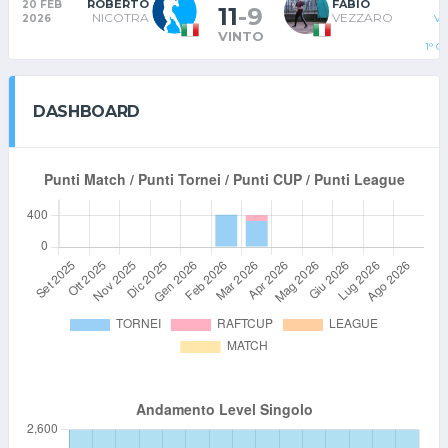
ROBERTO
FABIO
20 FEB
11
-
9
NICOTRA
VEZZARO
2026
VE
VINTO
1° 
DASHBOARD