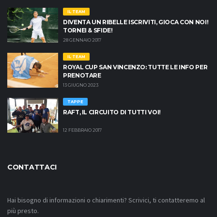
IL TEAM
DIVENTA UN RIBELLE ISCRIVITI, GIOCA CON NOI!
TORNEI & SFIDE!
28 GENNAIO 2017
IL TEAM
ROYAL CUP SAN VINCENZO: TUTTE LE INFO PER
PRENOTARE
13 GIUGNO 2023
TAPPE
RAFT, IL CIRCUITO DI TUTTI VOI!
12 FEBBRAIO 2017
CONTATTACI
Hai bisogno di informazioni o chiarimenti? Scrivici, ti contatteremo al
più presto.