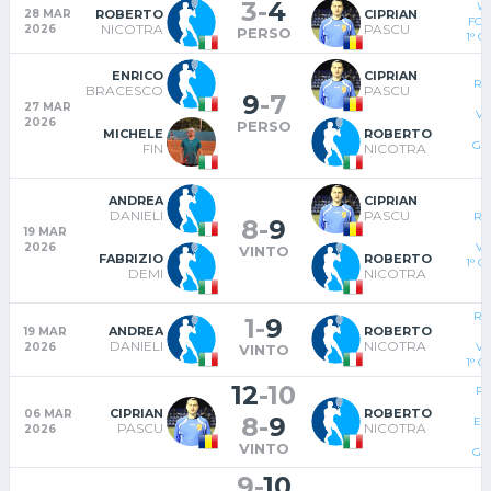
3
-
4
WA
ROBERTO
CIPRIAN
28 MAR
FOR
NICOTRA
PASCU
2026
PERSO
1° 
ENRICO
CIPRIAN
RA
BRACESCO
PASCU
9
-
7
27 MAR
VI
2026
PERSO
MICHELE
ROBERTO
GI
FIN
NICOTRA
ANDREA
CIPRIAN
DANIELI
PASCU
RA
8
-
9
19 MAR
2026
VI
VINTO
FABRIZIO
ROBERTO
1° 
DEMI
NICOTRA
RA
1
-
9
ANDREA
ROBERTO
19 MAR
DANIELI
NICOTRA
2026
VI
VINTO
1° 
12
-
10
RA
T
CIPRIAN
ROBERTO
06 MAR
8
-
9
ED
PASCU
NICOTRA
2026
VINTO
GI
9
-
10