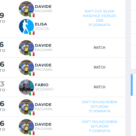
DAVIDE
PAGANIN
RAFT CUP SILVER
9
MASCHILE VICENZA
2026
TO
ELISA
5° GIORNATA
ZOCCA
6
DAVIDE
MATCH
PAGANIN
TO
6
DAVIDE
MATCH
PAGANIN
TO
3
FABIO
MATCH
VEZZARO
TO
6
RAFT ROUND ROBIN
DAVIDE
SATURDAY
PAGANIN
TO
3° GIORNATA
6
RAFT ROUND ROBIN
DAVIDE
SATURDAY
PAGANIN
TO
1° GIORNATA