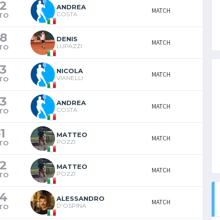
2
ANDREA
MATCH
COSTA
TO
8
DENIS
MATCH
LUPAZZI
TO
3
NICOLA
MATCH
VIANELLI
TO
3
ANDREA
MATCH
COSTA
TO
-
1
MATTEO
MATCH
POZZI
TO
2
MATTEO
MATCH
POZZI
TO
4
ALESSANDRO
MATCH
D'OSPINA
TO