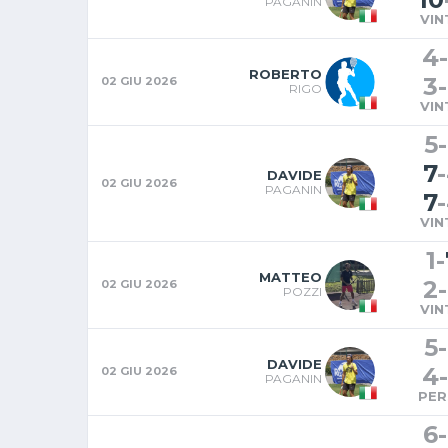
PAGANIN
VIN
4
-
ROBERTO
3
-
02 GIU 2026
RIGO
VIN
5
-
7
-
DAVIDE
02 GIU 2026
PAGANIN
7
-
VIN
1
-
MATTEO
2
-
02 GIU 2026
POZZI
VIN
5
-
DAVIDE
4
-
02 GIU 2026
PAGANIN
PER
6
-