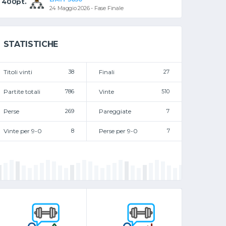
400pt.
24 Maggio 2026 - Fase Finale
STATISTICHE
Titoli vinti
38
Finali
27
Partite totali
786
Vinte
510
Perse
269
Pareggiate
7
Vinte per 9-0
8
Perse per 9-0
7