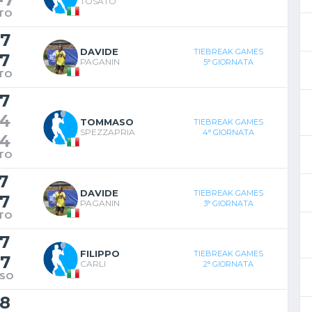
TOSATO
TO
7
DAVIDE
TIEBREAK GAMES
7
PAGANIN
5° GIORNATA
TO
7
4
TOMMASO
TIEBREAK GAMES
SPEZZAPRIA
4° GIORNATA
4
TO
7
DAVIDE
TIEBREAK GAMES
7
PAGANIN
3° GIORNATA
TO
7
FILIPPO
TIEBREAK GAMES
7
CARLI
2° GIORNATA
SO
8