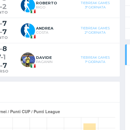
ROBERTO
TIEBREAK GAMES
-
2
RIGO
3° GIORNATA
NTO
-
7
ANDREA
TIEBREAK GAMES
-
7
COSTA
2° GIORNATA
NTO
-
8
7
-
1
DAVIDE
TIEBREAK GAMES
PAGANIN
1° GIORNATA
-
7
RSO