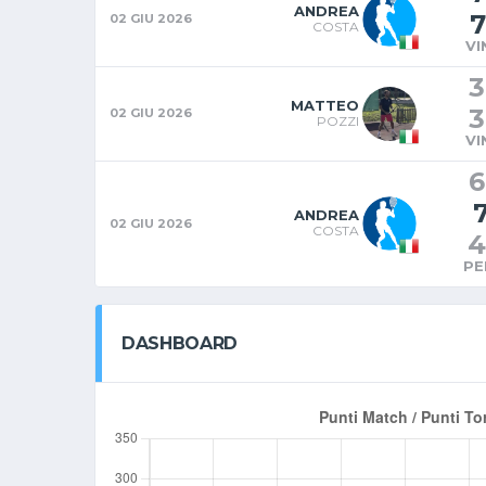
ANDREA
7
02 GIU 2026
COSTA
VI
3
MATTEO
3
02 GIU 2026
POZZI
VI
6
ANDREA
02 GIU 2026
COSTA
4
PE
DASHBOARD