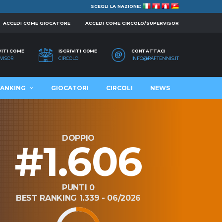
SCEGLI LA NAZIONE:
ACCEDI COME GIOCATORE
ACCEDI COME CIRCOLO/SUPERVISOR
VITI COME
ISCRIVITI COME
CONTATTACI
VISOR
CIRCOLO
INFO@RAFTENNIS.IT
ANKING
GIOCATORI
CIRCOLI
NEWS
DOPPIO
#1.606
PUNTI 0
BEST RANKING 1.339 - 06/2026