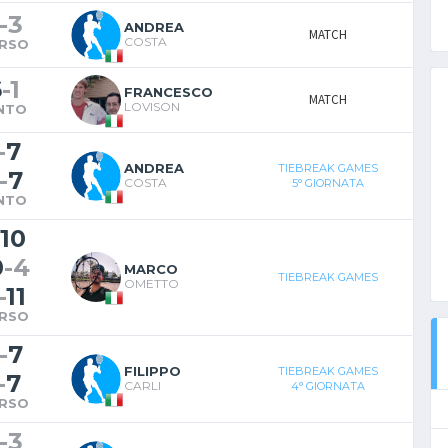
-
3
ANDREA
MATCH
COSTA
RSO
6
-
1
FRANCESCO
MATCH
LOVISON
NTO
-
7
ANDREA
TIEBREAK GAMES
-
7
COSTA
5° GIORNATA
NTO
10
0
-
4
MARCO
TIEBREAK GAMES
OMETTO
-
11
RSO
-
7
FILIPPO
TIEBREAK GAMES
-
7
CARLI
4° GIORNATA
RSO
-
3