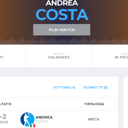
ANDREA
COSTA
PLAY MATCH
BACHECA
TORNE
TI
PALMARES
IN P
VITTORIE (4)
SCONFITTE (5)
LTATO
TIPOLOGIA
-
2
ANDREA
MATCH
COSTA
RSO