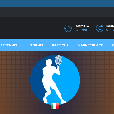
ISCRIVITI A
ISCRI
RAFTENNIS
SUPER
RAFTENNIS
TORNEI
RAFT CUP
MARKETPLACE
R