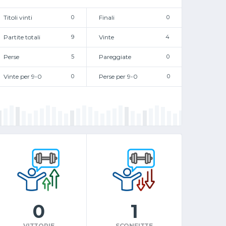
Titoli vinti
0
Finali
0
Partite totali
9
Vinte
4
Perse
5
Pareggiate
0
Vinte per 9-0
0
Perse per 9-0
0
0
1
VITTORIE
SCONFITTE