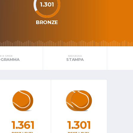
1.301
BRONZE
I E SFIDE
RASSEGNA
ROGRAMMA
STAMPA
1.361
1.301