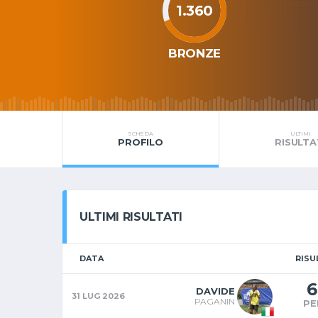
1.360
BRONZE
SCHEDA
ULTIMI
PROFILO
RISULTA
ULTIMI RISULTATI
DATA
RISU
6
DAVIDE
31 LUG 2026
PAGANIN
PE