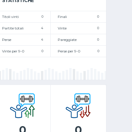
STATISTICHE
Titoli vinti
0
Finali
0
Partite totali
4
Vinte
0
Perse
4
Pareggiate
0
Vinte per 9-0
0
Perse per 9-0
0
0
0