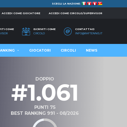
SCEGLI LA NAZIONE:
ACCEDI COME GIOCATORE
ACCEDI COME CIRCOLO/SUPERVISOR
VITI COME
ISCRIVITI COME
CONTATTACI
VISOR
CIRCOLO
INFO@RAFTENNIS.IT
ANKING
GIOCATORI
CIRCOLI
NEWS
DOPPIO
#1.061
PUNTI 75
BEST RANKING 991 - 08/2026