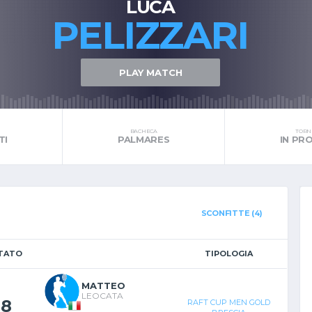
LUCA
PELIZZARI
PLAY MATCH
BACHECA
TORNE
TI
PALMARES
IN P
SCONFITTE (4)
LTATO
TIPOLOGIA
MATTEO
LEOCATA
-
8
RAFT CUP MEN GOLD