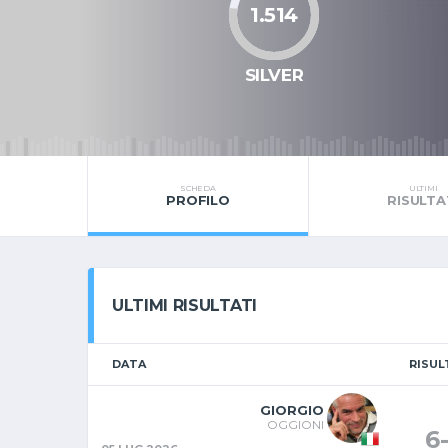
1.514
SILVER
SCHEDA
ULTIMI
PROFILO
RISULTA
ULTIMI RISULTATI
DATA
RISU
GIORGIO
OGGIONI
6