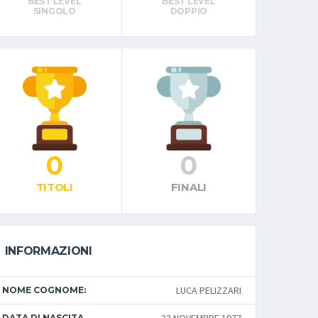
BEST LEVEL
BEST LEVEL
SINGOLO
DOPPIO
0
0
TITOLI
FINALI
INFORMAZIONI
LUCA PELIZZARI
NOME COGNOME:
DATA DI NASCITA