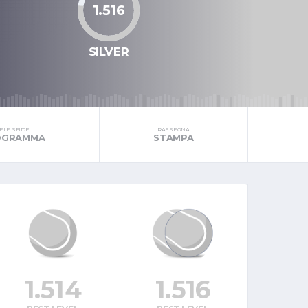
1.516
SILVER
I E SFIDE
RASSEGNA
ROGRAMMA
STAMPA
1.514
1.516