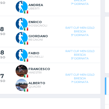
BRESCIA
RSO
7° GIORNATA
ANDREA
UBERTI
ENRICO
ROSSIGNOLI
8
RAFT CUP MEN GOLD
BRESCIA
RSO
5° GIORNATA
GIORDANO
BEGNONI
-
8
RAFT CUP MEN GOLD
FABIO
BRESCIA
BRUNELLI
RSO
5° GIORNATA
FRANCESCO
MAESTRI
-
7
RAFT CUP MEN GOLD
BRESCIA
RSO
1° GIORNATA
ALBERTO
QUADRI