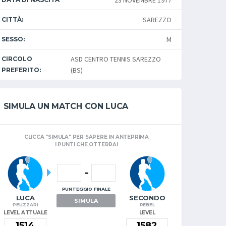
23 NOVEMBRE 1977
SAREZZO
CITTÀ:
M
SESSO:
ASD CENTRO TENNIS SAREZZO
CIRCOLO
(BS)
PREFERITO:
SIMULA UN MATCH CON LUCA
CLICCA "SIMULA" PER SAPERE IN ANTEPRIMA
I PUNTI CHE OTTERRAI
-
PUNTEGGIO FINALE
LUCA
SECONDO
SIMULA
PELIZZARI
REBEL
LEVEL ATTUALE
LEVEL