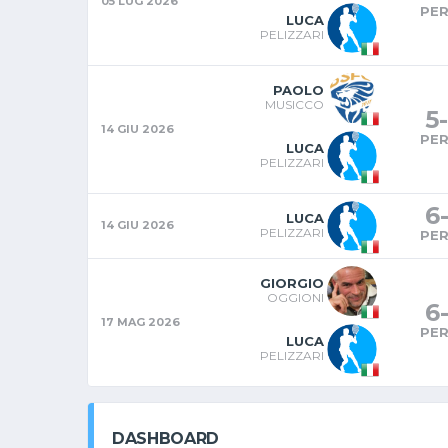
05 LUG 2026
PE
LUCA
PELIZZARI
PAOLO
MUSICCO
5
-
14 GIU 2026
PE
LUCA
PELIZZARI
6
LUCA
14 GIU 2026
PELIZZARI
PE
GIORGIO
OGGIONI
6
17 MAG 2026
PE
LUCA
PELIZZARI
DASHBOARD