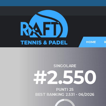
HOME
SINGOLARE
#2.550
PUNTI 25
BEST RANKING 2.531 - 06/2026