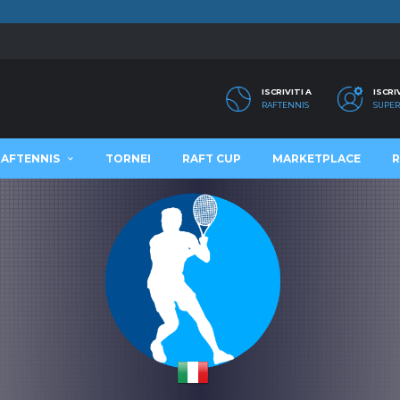
ISCRIVITI A
ISCRI
RAFTENNIS
SUPER
RAFTENNIS
TORNEI
RAFT CUP
MARKETPLACE
R