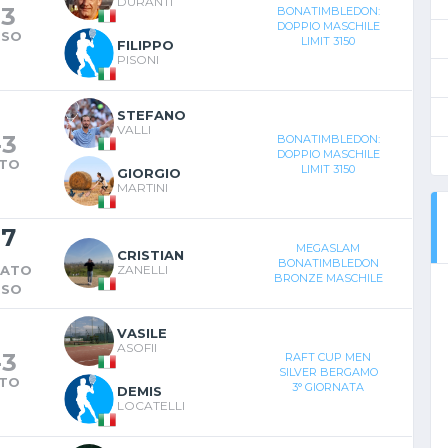
DURANTI
-
3
BONATIMBLEDON:
DOPPIO MASCHILE
RSO
LIMIT 3150
FILIPPO
PISONI
STEFANO
VALLI
-
3
BONATIMBLEDON:
DOPPIO MASCHILE
NTO
LIMIT 3150
GIORGIO
MARTINI
-
7
MEGASLAM
CRISTIAN
BONATIMBLEDON
RATO
ZANELLI
BRONZE MASCHILE
RSO
VASILE
ASOFII
-
3
RAFT CUP MEN
SILVER BERGAMO
NTO
3° GIORNATA
DEMIS
LOCATELLI