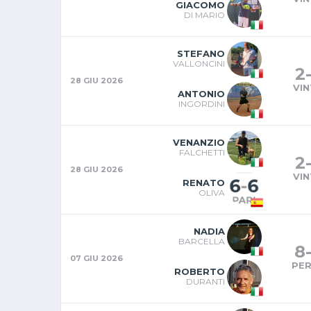
GIACOMO
DI MARIO
STEFANO
VALLONCINI
2
28 GIU 2026
VI
ANTONIO
INGORDINI
VENANZIO
FALCHETTI
2
28 GIU 2026
VI
RENATO
OLIVA
NADIA
BARCELLA
8
07 GIU 2026
PE
ROBERTO
DURANTI