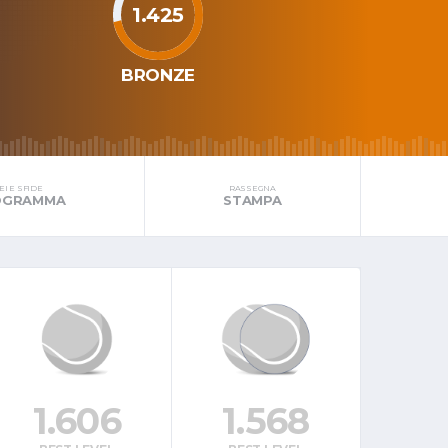
1.425
BRONZE
I E SFIDE
RASSEGNA
ROGRAMMA
STAMPA
1.606
1.568