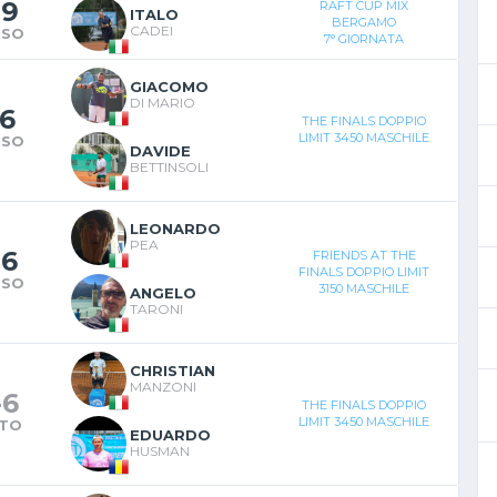
-
9
RAFT CUP MIX
ITALO
BERGAMO
CADEI
RSO
7° GIORNATA
GIACOMO
DI MARIO
6
THE FINALS DOPPIO
LIMIT 3450 MASCHILE
RSO
DAVIDE
BETTINSOLI
LEONARDO
PEA
-
6
FRIENDS AT THE
FINALS DOPPIO LIMIT
RSO
3150 MASCHILE
ANGELO
TARONI
CHRISTIAN
MANZONI
-
6
THE FINALS DOPPIO
LIMIT 3450 MASCHILE
NTO
EDUARDO
HUSMAN