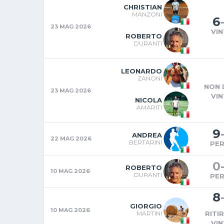
CHRISTIAN
MANZONI
6
23 MAG 2026
VI
ROBERTO
DURANTI
LEONARDO
ZANONI
NON 
23 MAG 2026
VI
NICOLA
AMARITI
9
ANDREA
22 MAG 2026
BERTARINI
PE
0
ROBERTO
10 MAG 2026
DURANTI
PE
8
GIORGIO
10 MAG 2026
MARTINI
RITI
VI