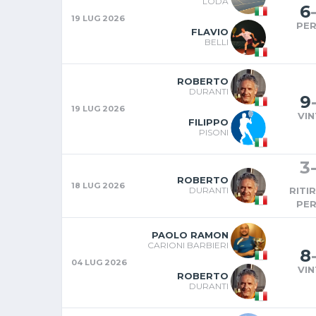
LODA
6
19 LUG 2026
PE
FLAVIO
BELLI
ROBERTO
DURANTI
9
19 LUG 2026
VI
FILIPPO
PISONI
3
ROBERTO
18 LUG 2026
DURANTI
RITI
PE
PAOLO RAMON
CARIONI BARBIERI
8
04 LUG 2026
VI
ROBERTO
DURANTI