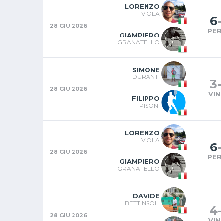
LORENZO
VIOLA
6
28 GIU 2026
PE
GIAMPIERO
GRANATELLO
SIMONE
DURANTI
3
28 GIU 2026
VI
FILIPPO
PISONI
LORENZO
VIOLA
6
28 GIU 2026
PE
GIAMPIERO
GRANATELLO
DAVIDE
BETTINSOLI
4
28 GIU 2026
VI