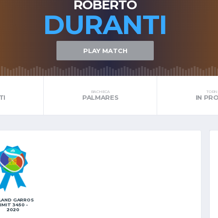
ROBERTO
DURANTI
PLAY MATCH
BACHECA
TORNE
TI
PALMARES
IN P
LAND GARROS
LIMIT 3450 -
2020