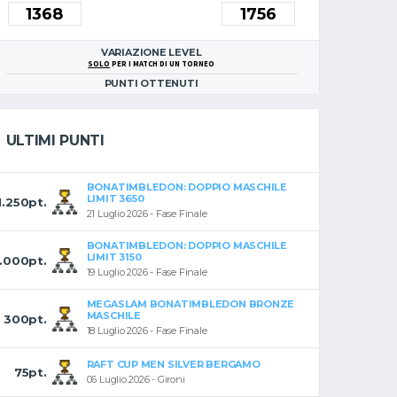
VARIAZIONE LEVEL
SOLO
PER I MATCH DI UN TORNEO
PUNTI OTTENUTI
ULTIMI PUNTI
BONATIMBLEDON: DOPPIO MASCHILE
LIMIT 3650
1.250pt.
21 Luglio 2026 - Fase Finale
BONATIMBLEDON: DOPPIO MASCHILE
LIMIT 3150
1.000pt.
19 Luglio 2026 - Fase Finale
MEGASLAM BONATIMBLEDON BRONZE
MASCHILE
300pt.
18 Luglio 2026 - Fase Finale
RAFT CUP MEN SILVER BERGAMO
75pt.
06 Luglio 2026 - Gironi