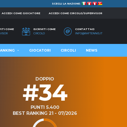
SCEGLI LA NAZIONE:
ACCEDI COME GIOCATORE
ACCEDI COME CIRCOLO/SUPERVISOR
VITI COME
ISCRIVITI COME
CONTATTACI
VISOR
CIRCOLO
INFO@RAFTENNIS.IT
ANKING
GIOCATORI
CIRCOLI
NEWS
DOPPIO
#34
PUNTI 5.400
BEST RANKING 21 - 07/2026