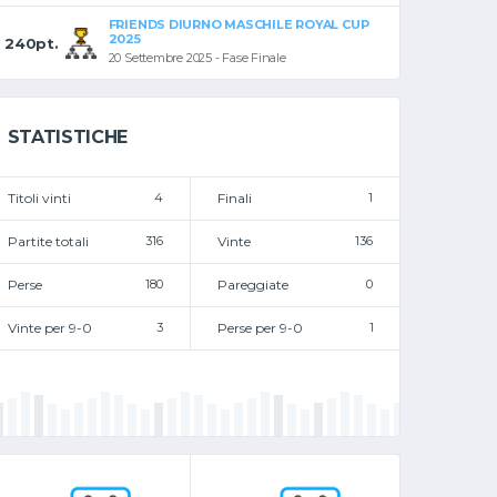
FRIENDS DIURNO MASCHILE ROYAL CUP
2025
240pt.
20 Settembre 2025 - Fase Finale
STATISTICHE
Titoli vinti
4
Finali
1
Partite totali
316
Vinte
136
Perse
180
Pareggiate
0
Vinte per 9-0
3
Perse per 9-0
1