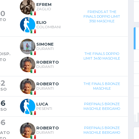
EFREM
ZAGLIO
-
0
FRIENDS AT THE
FINALS DOPPIO LIMIT
NTO
3150 MASCHILE
ELIO
COLOMBANI
SIMONE
DURANTI
DISP.
THE FINALS DOPPIO
LIMIT 3450 MASCHILE
NTO
ROBERTO
DURANTI
-
2
ROBERTO
THE FINALS BRONZE
DURANTI
MASCHILE
RSO
-
6
LUCA
PREFINALS BRONZE
PESENTI
MASCHILE BERGAMO
RSO
-
6
ROBERTO
PREFINALS BRONZE
RATO
DURANTI
MASCHILE BERGAMO
NTO