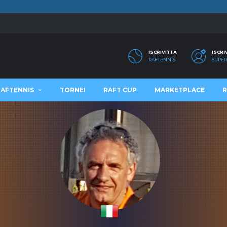
ISCRIVITI A
ISCRI
RAFTENNIS
SUPER
RAFTENNIS
TORNEI
RAFT CUP
MARKETPLACE
R