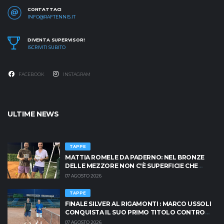
CONTATTACI
INFO@RAFTENNIS.IT
DIVENTA SUPERVISOR!
ISCRIVITI SUBITO
FACEBOOK
INSTAGRAM
ULTIME NEWS
TAPPE
MATTIA ROMELE DA PADERNO: NEL BRONZE
DELLE MEZZORE NON C'È SUPERFICIE CHE
TENGA
07 AGOSTO 2026
TAPPE
FINALE SILVER AL RIGAMONTI : MARCO USSOLI
CONQUISTA IL SUO PRIMO TITOLO CONTRO
MASSIMO CRISCIONE
07 AGOSTO 2026