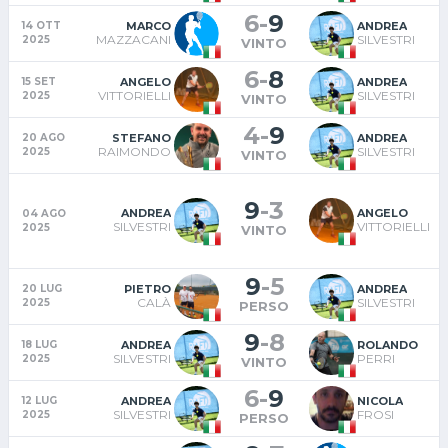
6
-
9
MARCO
ANDREA
14 OTT
B
MAZZACANI
SILVESTRI
2025
VINTO
6
-
8
ANGELO
ANDREA
15 SET
B
VITTORIELLI
SILVESTRI
2025
VINTO
4
-
9
B
STEFANO
ANDREA
20 AGO
RAIMONDO
SILVESTRI
2025
VINTO
9
-
3
ANDREA
ANGELO
04 AGO
SILVESTRI
VITTORIELLI
2025
VINTO
9
-
5
PIETRO
ANDREA
20 LUG
CALÀ
SILVESTRI
2025
D
PERSO
9
-
8
ANDREA
ROLANDO
18 LUG
SILVESTRI
PERRI
2025
D
VINTO
6
-
9
ANDREA
NICOLA
12 LUG
SILVESTRI
FROSI
2025
M
PERSO