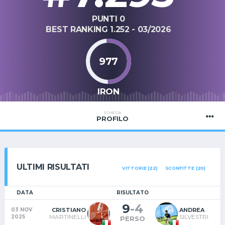
PUNTI 0
BEST RANKING 1.252 - 03/2026
977
IRON
SCHEDA
PROFILO
ULTIMI RISULTATI
VITTORIE (22)
SCONFITTE (20)
DATA
RISULTATO
9
-
4
CRISTIANO
ANDREA
03 NOV
B
MARTINELLI
SILVESTRI
2025
PERSO