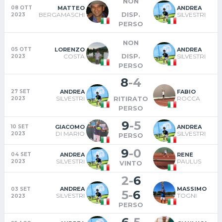
NON
MATTEO
ANDREA
08 OTT
DISP.
BERGAMASCHI
SILVESTRI
2023
PERSO
NON
LORENZO
ANDREA
05 OTT
DISP.
COSTA
SILVESTRI
2023
PERSO
8
-
4
ANDREA
FABIO
27 SET
SILVESTRI
ROCCA
RITIRATO
2023
PERSO
9
-
5
GIACOMO
ANDREA
10 SET
DI MARIO
SILVESTRI
2023
PERSO
9
-
0
ANDREA
RENÉ
04 SET
SILVESTRI
PAULUS
2023
VINTO
2
-
6
ANDREA
MASSIMO
03 SET
T
5
-
6
SILVESTRI
TOGNI
2023
PERSO