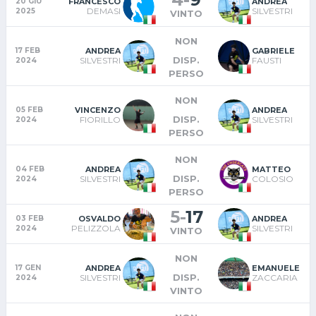
FRANCESCO
ANDREA
20 GIU
DEMASI
SILVESTRI
2025
VINTO
NON
ANDREA
GABRIELE
17 FEB
DISP.
SILVESTRI
FAUSTI
2024
PERSO
NON
VINCENZO
ANDREA
05 FEB
DISP.
FIORILLO
SILVESTRI
2024
PERSO
NON
ANDREA
MATTEO
04 FEB
DISP.
SILVESTRI
COLOSIO
2024
PERSO
5
-
17
OSVALDO
ANDREA
03 FEB
PELIZZOLA
SILVESTRI
2024
VINTO
NON
ANDREA
EMANUELE
17 GEN
DISP.
SILVESTRI
ZACCARIA
2024
VINTO