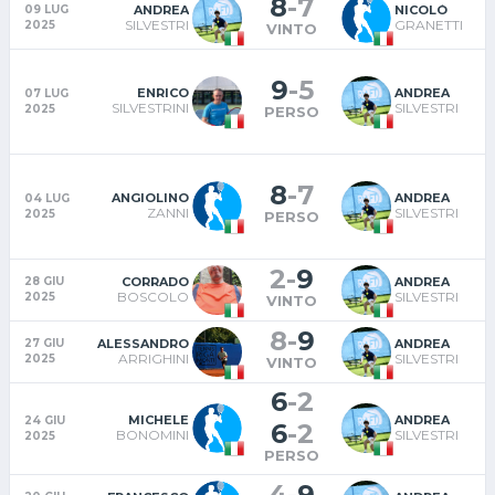
8
-
7
B
ANDREA
NICOLÒ
09 LUG
SILVESTRI
GRANETTI
2025
VINTO
9
-
5
ENRICO
ANDREA
07 LUG
SILVESTRINI
SILVESTRI
2025
PERSO
8
-
7
ANGIOLINO
ANDREA
04 LUG
ZANNI
SILVESTRI
2025
PERSO
2
-
9
B
CORRADO
ANDREA
28 GIU
BOSCOLO
SILVESTRI
2025
VINTO
8
-
9
ALESSANDRO
ANDREA
27 GIU
ARRIGHINI
SILVESTRI
2025
D
VINTO
6
-
2
MICHELE
ANDREA
24 GIU
T
6
-
2
BONOMINI
SILVESTRI
2025
PERSO
4
-
9
B