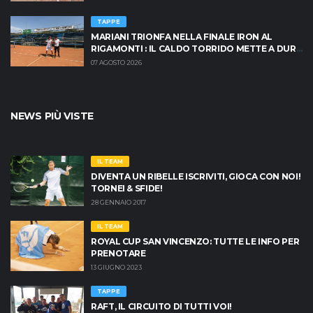
TAPPE
MARIANI TRIONFA NELLA FINALE IRON AL
RIGAMONTI : IL CALDO TORRIDO METTE A DURA
PROVA I PROTAGONISTI
07 AGOSTO 2026
NEWS PIÙ VISTE
IL TEAM
DIVENTA UN RIBELLE ISCRIVITI, GIOCA CON NOI!
TORNEI & SFIDE!
28 GENNAIO 2017
IL TEAM
ROYAL CUP SAN VINCENZO: TUTTE LE INFO PER
PRENOTARE
13 GIUGNO 2023
TAPPE
RAFT, IL CIRCUITO DI TUTTI VOI!