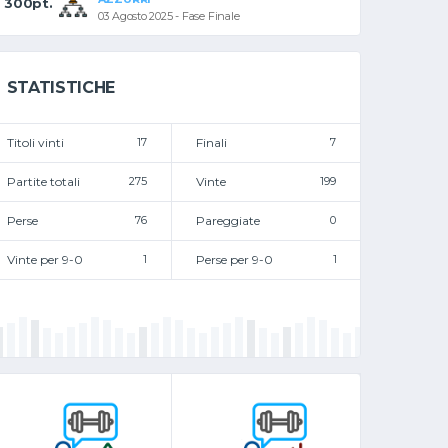
300pt.
03 Agosto 2025 - Fase Finale
STATISTICHE
Titoli vinti
17
Finali
7
Partite totali
275
Vinte
199
Perse
76
Pareggiate
0
Vinte per 9-0
1
Perse per 9-0
1