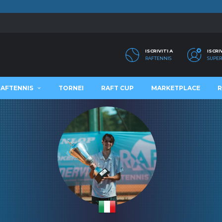
ISCRIVITI A
ISCRI
RAFTENNIS
SUPER
RAFTENNIS
TORNEI
RAFT CUP
MARKETPLACE
R