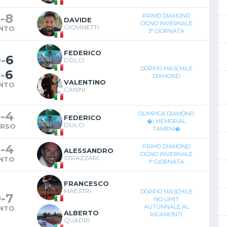
9
-
8
PRIMO DIAMOND
DAVIDE
CIGNO INVERNALE
GIOVINETTI
INTO
3° GIORNATA
FEDERICO
0
-
6
DOLCI
DOPPIO MASCHILE
3
-
6
DIAMOND
VALENTINO
INTO
CANINI
9
-
4
OLIMPICA DIAMOND
FEDERICO
�I MEMORIAL
DOLCI
ERSO
TAMENI�
9
-
4
PRIMO DIAMOND
ALESSANDRO
CIGNO INVERNALE
STRAZZARI
INTO
1° GIORNATA
FRANCESCO
MAESTRI
DOPPIO MASCHILE
9
-
7
NO LIMIT
AUTUNNALE AL
INTO
ALBERTO
RIGAMONTI
QUADRI