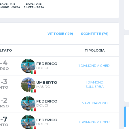
ROYAL CUP
ROYAL CUP
AMOND - 2024
SILVER - 2024
VITTORIE (199)
SCONFITTE (76)
ULTATO
TIPOLOGIA
-
4
FEDERICO
1 DIAMOND A GHEDI
DOLCI
ERSO
9
-
3
UMBERTO
I DIAMOND
MAURO
SULL'ERBA
INTO
9
-
2
FEDERICO
NAVE DIAMOND
DOLCI
ERSO
6
-
7
FEDERICO
1 DIAMOND A GHEDI
DOLCI
INTO