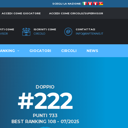
SCEGLI LA NAZIONE:
ACCEDI COME GIOCATORE
ACCEDI COME CIRCOLO/SUPERVISOR
VITI COME
ISCRIVITI COME
CONTATTACI
VISOR
CIRCOLO
INFO@RAFTENNIS.IT
ANKING
GIOCATORI
CIRCOLI
NEWS
DOPPIO
#222
PUNTI 733
BEST RANKING 108 - 07/2025