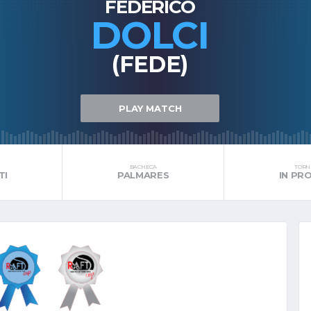
FEDERICO
DOLCI
(FEDE)
PLAY MATCH
BACHECA
TORNE
TI
PALMARES
IN P