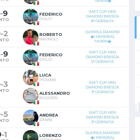
TAMENI�
-
9
RAFT CUP MEN
FEDERICO
DIAMOND BRESCIA
DOLCI
INTO
8° GIORNATA
9
-
2
OLIMPICA DIAMOND
ROBERTO
�I MEMORIAL
RAGNOLI
INTO
TAMENI�
2
-
9
RAFT CUP MEN
FEDERICO
DIAMOND BRESCIA
DOLCI
INTO
5° GIORNATA
LUCA
PIOVANI
9
-
3
RAFT CUP MEN
DIAMOND BRESCIA
INTO
3° GIORNATA
ALESSANDRO
RUGGERI
9
-
5
RAFT CUP MEN
ANDREA
DIAMOND BRESCIA
ZANINI
INTO
3° GIORNATA
9
-
1
OLIMPICA DIAMOND
LORENZO
�I MEMORIAL
STRINGHINI