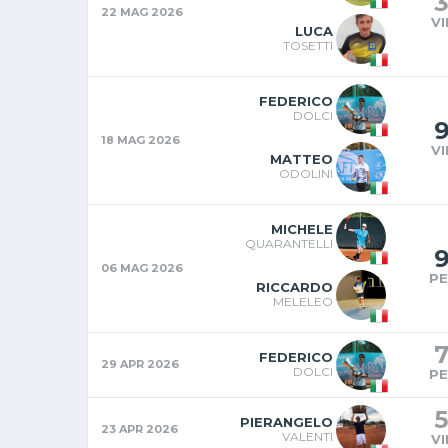
22 MAG 2026
V
LUCA
TOSETTI
FEDERICO
DOLCI
18 MAG 2026
V
MATTEO
ODOLINI
MICHELE
QUARANTELLI
06 MAG 2026
P
RICCARDO
MELELEO
7
FEDERICO
29 APR 2026
DOLCI
P
5
PIERANGELO
23 APR 2026
VALENTI
V