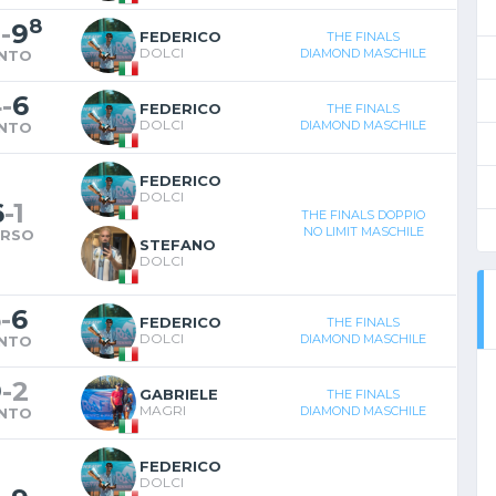
6
8
-
9
FEDERICO
THE FINALS
DOLCI
DIAMOND MASCHILE
INTO
4
-
6
FEDERICO
THE FINALS
DOLCI
DIAMOND MASCHILE
INTO
FEDERICO
DOLCI
6
-
1
THE FINALS DOPPIO
NO LIMIT MASCHILE
ERSO
STEFANO
DOLCI
5
-
6
FEDERICO
THE FINALS
DOLCI
DIAMOND MASCHILE
INTO
9
-
2
GABRIELE
THE FINALS
MAGRI
DIAMOND MASCHILE
INTO
FEDERICO
DOLCI