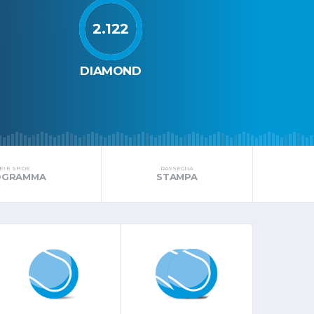
2.122
DIAMOND
I E SFIDE
RASSEGNA
ROGRAMMA
STAMPA