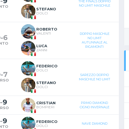
3
-
9
THE FINALS DOPPIO
NO LIMIT MASCHILE
INTO
STEFANO
DOLCI
ROBERTO
VALENTI
DOPPIO MASCHILE
9
-
6
NO LIMIT
AUTUNNALE AL
INTO
LUCA
RIGAMONTI
ZANNI
FEDERICO
DOLCI
9
-
7
SAREZZO DOPPIO
MASCHILE NO LIMIT
ERSO
STEFANO
DOLCI
-
9
CRISTIAN
PRIMO DIAMOND
BOMPIERI
CIGNO INVERNALE
ERSO
-
9
FEDERICO
NAVE DIAMOND
DOLCI
INTO