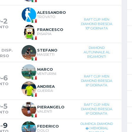
ALESSANDRO
TROVATO
9
-
2
RAFT CUP MEN
DIAMOND BRESCIA
INTO
10° GIORNATA
FRANCESCO
PISAPIA
DIAMOND
 DISP.
STEFANO
AUTUNNALE AL
MASSETTI
ERSO
RIGAMONTI
MARCO
VENTURINI
9
-
6
RAFT CUP MEN
DIAMOND BRESCIA
INTO
6° GIORNATA
ANDREA
GUERRA
9
-
5
RAFT CUP MEN
PIERANGELO
DIAMOND BRESCIA
VALENTI
INTO
6° GIORNATA
3
-
9
OLIMPICA DIAMOND
FEDERICO
�I MEMORIAL
DOLCI
INTO