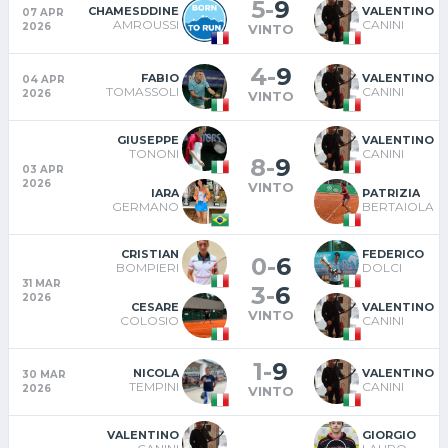
5
-
9
CHAMESDDINE
VALENTINO
07 APR
AMROUSSI
CANINI
2026
VINTO
4
-
9
FABIO
VALENTINO
04 APR
TOMASSOLI
CANINI
2026
VINTO
GIUSEPPE
VALENTINO
TONONI
CANINI
8
-
9
03 APR
2026
VINTO
IARA
PATRIZIA
GERMANO
BERTAIOLA
CRISTIAN
FEDERICO
0
-
6
BOMPIERI
DOLCI
31 MAR
3
-
6
2026
CESARE
VALENTINO
VINTO
COLOSIO
CANINI
1
-
9
NICOLA
VALENTINO
30 MAR
TEMPINI
CANINI
2026
VINTO
VALENTINO
GIORGIO