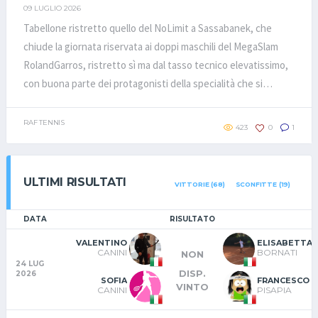
VALENTI\ZANNI!
09 LUGLIO 2026
Tabellone ristretto quello del NoLimit a Sassabanek, che
chiude la giornata riservata ai doppi maschili del MegaSlam
RolandGarros, ristretto sì ma dal tasso tecnico elevatissimo,
con buona parte dei protagonisti della specialità che si
fronteggiano in Cup, nelle 4 tappe Slam Raft e che
naturalmente si fronteggeranno fra poco più di due mesi, in
RAF TENNIS
423
0
1
quel di San Vincenzo, nella Royal Cup.CaniniNaoni beneficiano
del walkover nell'unico ottavo di finale sui milanesi
ViolaGranatello, ancora in lotta sia nel 3150, che avrebbero
ULTIMI RISULTATI
VITTORIE (68)
SCONFITTE (19)
vinto di lì a poco, che nel 3650, che li avrebbe visti cedere
soltanto in finale a LodaPea e vanno quindi ad affrontare la
DATA
RISULTATO
“strana coppia” OdoliniPagani nel primo turno di quarti:
VALENTINO
ELISABETTA
Matteo&Theo fanno il possibile, ma un pò perché sono al loro
CANINI
BORNATI
NON
24 LUG
primo match assieme, ma soprattutto perché
DISP.
2026
SOFIA
FRANCESCO
Mauro&Valentino sono piuttosto spaventosi a vederli giocare
VINTO
CANINI
PISAPIA
assieme, nonostante anche loro fossero alla prima assoluta,