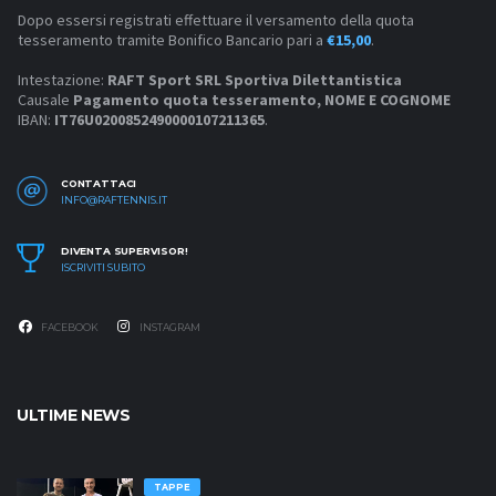
Dopo essersi registrati effettuare il versamento della quota
tesseramento tramite Bonifico Bancario pari a
€15,00
.
Intestazione:
RAFT Sport SRL Sportiva Dilettantistica
Causale
Pagamento quota tesseramento, NOME E COGNOME
IBAN:
IT76U0200852490000107211365
.
CONTATTACI
INFO@RAFTENNIS.IT
DIVENTA SUPERVISOR!
ISCRIVITI SUBITO
FACEBOOK
INSTAGRAM
ULTIME NEWS
TAPPE