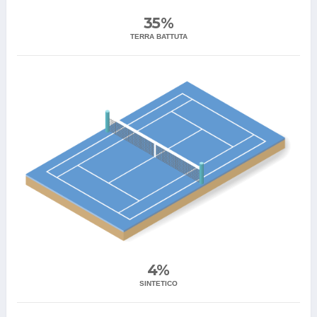
35%
TERRA BATTUTA
4%
SINTETICO