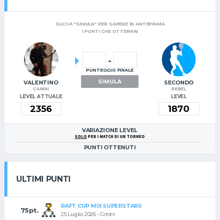
CLICCA "SIMULA" PER SAPERE IN ANTEPRIMA
I PUNTI CHE OTTERRAI
-
PUNTEGGIO FINALE
SIMULA
VALENTINO
SECONDO
CANINI
REBEL
LEVEL ATTUALE
LEVEL
VARIAZIONE LEVEL
SOLO
PER I MATCH DI UN TORNEO
PUNTI OTTENUTI
ULTIMI PUNTI
RAFT CUP MIX SUPERSTARS
75pt.
25 Luglio 2026 - Gironi