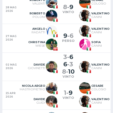
ROBERTO
CESARE
VALENTI
COLOSIO
8
-
9
28 MAG
2026
VINTO
ROBERTO
VALENTINO
POLONI
CANINI
ANGELO
VALENTINO
RADATTI
CANINI
9
-
6
27 MAG
2026
PERSO
CHRISTINA
SOFIA
WIESE
CANINI
3
-
6
6
-
3
DAVIDE
VALENTINO
02 MAG
GIOVINETTI
CANINI
2026
8
-
10
VINTO
NICOLA ARGEO
CESARE
MASTROPIETRO
COLOSIO
1
-
9
25 APR
2026
VINTO
DAVIDE
VALENTINO
GUIDI
CANINI