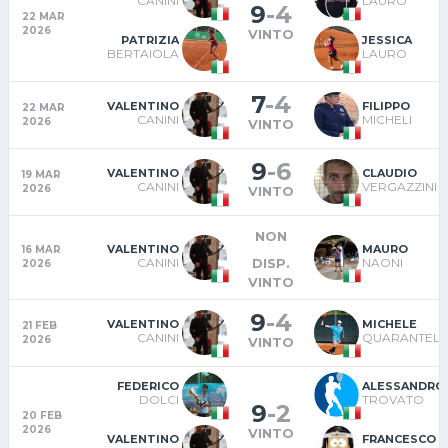
CANINI
LAURO
9
-
4
22 MAR
2026
VINTO
PATRIZIA
JESSICA
BERTAIOLA
LAURO
7
-
4
VALENTINO
FILIPPO
22 MAR
CANINI
MICHELI
2026
VINTO
9
-
6
VALENTINO
CLAUDIO
19 MAR
CANINI
VERGAZZINI
2026
VINTO
NON
VALENTINO
MAURO
16 MAR
DISP.
CANINI
NAONI
2026
VINTO
9
-
4
VALENTINO
MICHELE
21 FEB
CANINI
QUARANTELL
2026
VINTO
FEDERICO
ALESSANDRO
DOLCI
TROVATO
9
-
2
20 FEB
2026
VINTO
VALENTINO
FRANCESCO