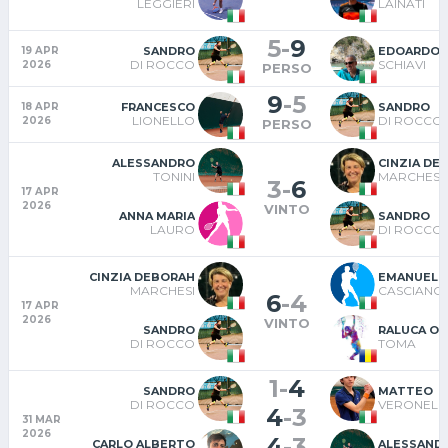
LEGGIERI
LAINATI
5
-
9
SANDRO
EDOARDO
19 APR
DI ROCCO
SCHIAVI
2026
PERSO
9
-
5
FRANCESCO
SANDRO
18 APR
LIONELLO
DI ROCCO
2026
PERSO
ALESSANDRO
CINZIA DE
TONINI
MARCHESI
3
-
6
17 APR
2026
VINTO
ANNA MARIA
SANDRO
LAURO
DI ROCCO
CINZIA DEBORAH
EMANUELE
MARCHESI
CASCIANO
6
-
4
17 APR
2026
VINTO
SANDRO
RALUCA O
DI ROCCO
TOMA
1
-
4
SANDRO
MATTEO
DI ROCCO
VERONELLI
4
-
3
31 MAR
2026
4
-
3
CARLO ALBERTO
ALESSAND