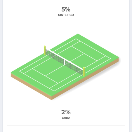
5%
SINTETICO
2%
ERBA