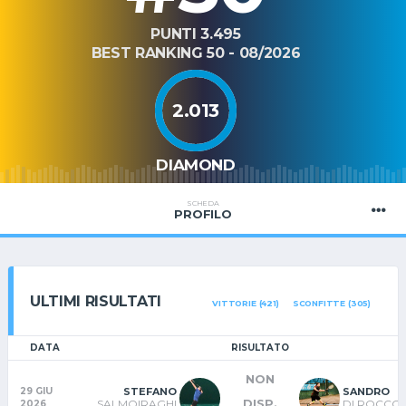
PUNTI 3.495
BEST RANKING 50 - 08/2026
2.013
DIAMOND
SCHEDA
PROFILO
ULTIMI RISULTATI
VITTORIE (421)
SCONFITTE (305)
DATA
RISULTATO
NON
STEFANO
SANDRO
29 GIU
DISP.
SALMOIRAGHI
DI ROCCO
2026