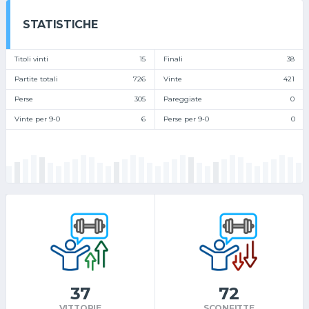
STATISTICHE
Titoli vinti
15
Finali
38
Partite totali
726
Vinte
421
Perse
305
Pareggiate
0
Vinte per 9-0
6
Perse per 9-0
0
37
72
VITTORIE
SCONFITTE