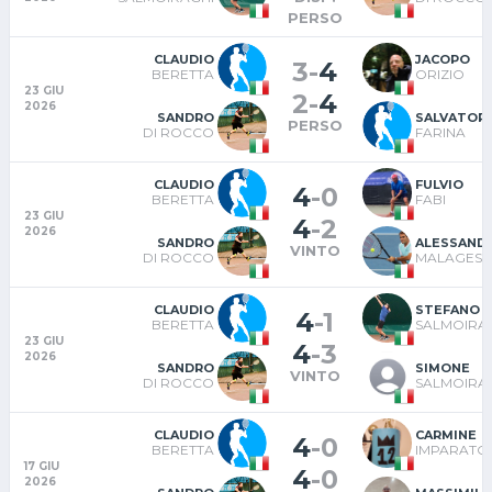
PERSO
CLAUDIO
JACOPO
3
-
4
BERETTA
ORIZIO
23 GIU
2
-
4
2026
SANDRO
SALVATOR
PERSO
DI ROCCO
FARINA
CLAUDIO
FULVIO
4
-
0
BERETTA
FABI
23 GIU
4
-
2
2026
SANDRO
ALESSAND
VINTO
DI ROCCO
MALAGESI
CLAUDIO
STEFANO
4
-
1
BERETTA
SALMOIRA
23 GIU
4
-
3
2026
SANDRO
SIMONE
VINTO
DI ROCCO
SALMOIRA
CLAUDIO
CARMINE
4
-
0
BERETTA
IMPARATO
17 GIU
4
-
0
2026