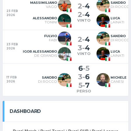
MASSIMILIANO
SANDRO
2
-
4
VAGO
DI ROCCO
23 FEB
2
-
4
2026
ALESSANDRO
LUCA
VINTO
TONINI
LAINATI
FULVIO
SANDRO
2
-
4
FABI
DI ROCCO
23 FEB
3
-
4
2026
IGOR ALESSANDRO
LUCA
VINTO
DE GRANDIS
LAINATI
6
-
5
3
-
6
SANDRO
MICHELE
17 FEB
DI ROCCO
CANESI
2026
5
-
7
PERSO
DASHBOARD