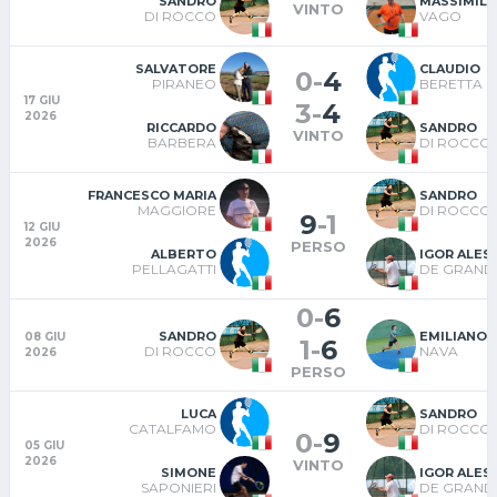
SANDRO
MASSIMILI
VINTO
DI ROCCO
VAGO
SALVATORE
CLAUDIO
0
-
4
PIRANEO
BERETTA
17 GIU
3
-
4
2026
RICCARDO
SANDRO
VINTO
BARBERA
DI ROCCO
FRANCESCO MARIA
SANDRO
MAGGIORE
DI ROCCO
9
-
1
12 GIU
2026
PERSO
ALBERTO
IGOR ALE
PELLAGATTI
DE GRAND
0
-
6
SANDRO
EMILIANO
08 GIU
1
-
6
DI ROCCO
NAVA
2026
PERSO
LUCA
SANDRO
CATALFAMO
DI ROCCO
0
-
9
05 GIU
2026
VINTO
SIMONE
IGOR ALE
SAPONIERI
DE GRAND