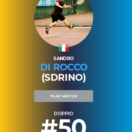
SANDRO
DI ROCCO
(SDRINO)
PLAY MATCH
DOPPIO
#50