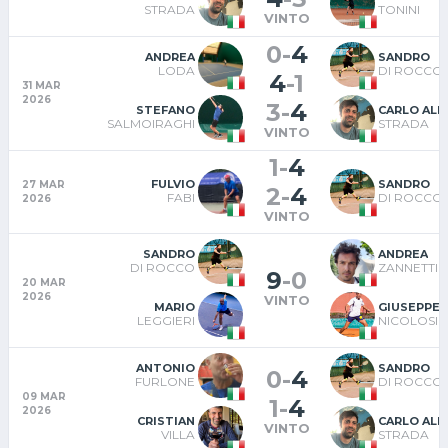
STRADA
TONINI
VINTO
0
-
4
ANDREA
SANDRO
LODA
DI ROCCO
4
-
1
31 MAR
2026
3
-
4
STEFANO
CARLO AL
SALMOIRAGHI
STRADA
VINTO
1
-
4
FULVIO
SANDRO
27 MAR
2
-
4
FABI
DI ROCCO
2026
VINTO
SANDRO
ANDREA
DI ROCCO
ZANNETTI
9
-
0
20 MAR
2026
VINTO
MARIO
GIUSEPPE
LEGGIERI
NICOLOSI
ANTONIO
SANDRO
0
-
4
FURLONE
DI ROCCO
09 MAR
1
-
4
2026
CRISTIAN
CARLO AL
VINTO
VILLA
STRADA