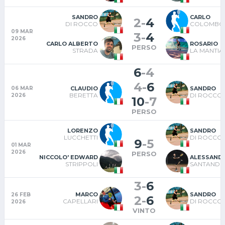
SANDRO
CARLO
2
-
4
DI ROCCO
COLOMBO
09 MAR
3
-
4
2026
CARLO ALBERTO
ROSARIO
PERSO
STRADA
LA MANTIA
6
-
4
4
-
6
CLAUDIO
SANDRO
06 MAR
BERETTA
DI ROCCO
2026
10
-
7
PERSO
LORENZO
SANDRO
LUCCHETTI
DI ROCCO
9
-
5
01 MAR
2026
PERSO
NICCOLO' EDWARD
ALESSAND
STRIPPOLI
SANTANDR
3
-
6
MARCO
SANDRO
26 FEB
2
-
6
CAPELLARI
DI ROCCO
2026
VINTO