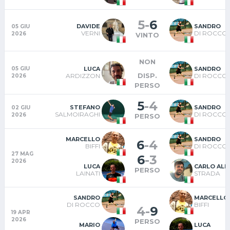
5
-
6
DAVIDE
SANDRO
05 GIU
VERNI
DI ROCCO
2026
VINTO
NON
LUCA
SANDRO
05 GIU
DISP.
ARDIZZON
DI ROCCO
2026
PERSO
5
-
4
STEFANO
SANDRO
02 GIU
SALMOIRAGHI
DI ROCCO
2026
PERSO
MARCELLO
SANDRO
6
-
4
BIFFI
DI ROCCO
27 MAG
6
-
3
2026
LUCA
CARLO AL
PERSO
LAINATI
STRADA
SANDRO
MARCELLO
DI ROCCO
BIFFI
4
-
9
19 APR
2026
PERSO
MARIO
LUCA