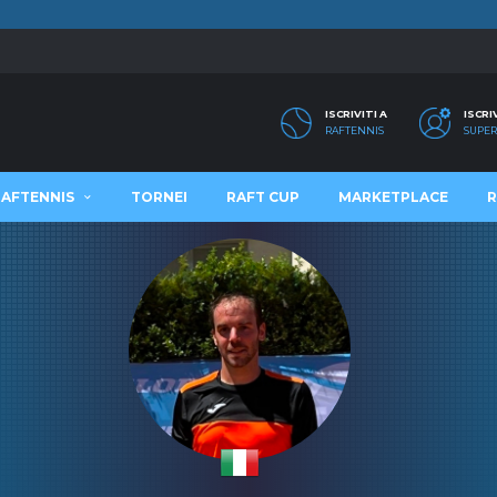
ISCRIVITI A
ISCRI
RAFTENNIS
SUPER
RAFTENNIS
TORNEI
RAFT CUP
MARKETPLACE
R