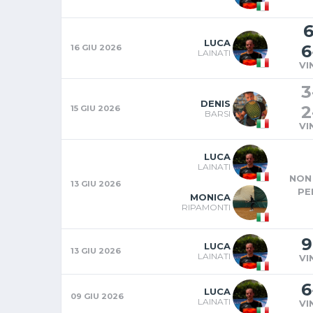
LUCA
6
16 GIU 2026
LAINATI
VI
3
DENIS
2
15 GIU 2026
BARSI
VI
LUCA
LAINATI
NON 
13 GIU 2026
PE
MONICA
RIPAMONTI
9
LUCA
13 GIU 2026
LAINATI
VI
6
LUCA
09 GIU 2026
LAINATI
VI