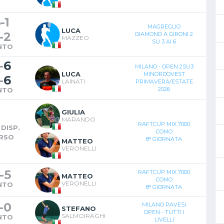
6
-
1
MAGREGLIO
LUCA
-
2
DIAMOND A GIRONI 2
MAZZEO
SU 3 AI 6
NTO
-
6
MILANO - OPEN 2SU3
LUCA
MINORDOVEST
-
6
LAINATI
PRIMAVERA/ESTATE
2026
NTO
GIULIA
MARANDO
RAFTCUP MIX 7000
DISP.
COMO
RSO
8° GIORNATA
MATTEO
VERONELLI
-
5
RAFTCUP MIX 7000
MATTEO
COMO
VERONELLI
NTO
8° GIORNATA
-
0
MILANO PAVESI
STEFANO
OPEN - TUTTI I
SALMOIRAGHI
NTO
LIVELLI