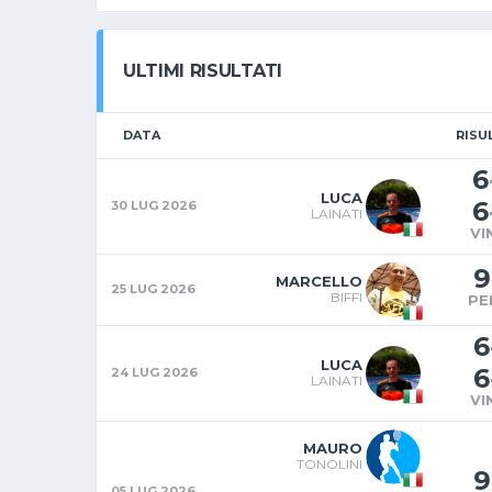
ULTIMI RISULTATI
DATA
RISU
6
LUCA
6
30 LUG 2026
LAINATI
VI
9
MARCELLO
25 LUG 2026
BIFFI
PE
6
LUCA
6
24 LUG 2026
LAINATI
VI
MAURO
TONOLINI
9
05 LUG 2026