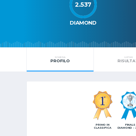
2.537
DIAMOND
SCHEDA
ULTIMI
PROFILO
RISULTA
PRIMO IN
FINALS
CLASSIFICA
DIAMOND - 