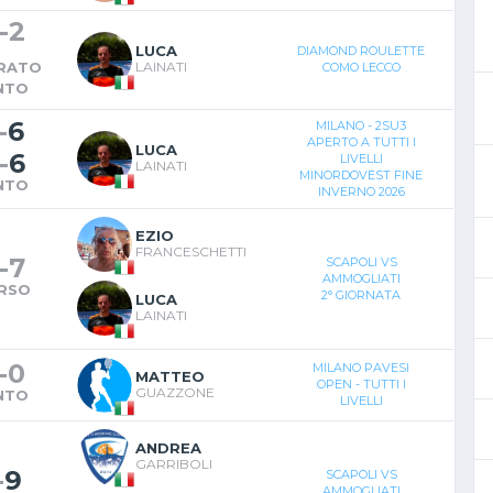
-
2
LUCA
DIAMOND ROULETTE
IRATO
LAINATI
COMO LECCO
NTO
-
6
MILANO - 2SU3
APERTO A TUTTI I
LUCA
-
6
LIVELLI
LAINATI
MINORDOVEST FINE
NTO
INVERNO 2026
EZIO
FRANCESCHETTI
-
7
SCAPOLI VS
AMMOGLIATI
RSO
2° GIORNATA
LUCA
LAINATI
-
0
MILANO PAVESI
MATTEO
OPEN - TUTTI I
GUAZZONE
NTO
LIVELLI
ANDREA
GARRIBOLI
-
9
SCAPOLI VS
AMMOGLIATI