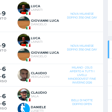
LUCA
LAINATI
-
9
NOVA MILANESE
DOPPIO 3150 ONE DAY
NTO
GIOVANNI LUCA
DANGELO
LUCA
LAINATI
-
9
NOVA MILANESE
DOPPIO 3150 ONE DAY
NTO
GIOVANNI LUCA
DANGELO
-
6
MILANO - 2SU3
APERTO A TUTTI I
CLAUDIO
-
6
LIVELLI
VERGAZZINI
MINORDOVEST FINE
RSO
INVERNO 2026
CLAUDIO
-
6
SALA
BELLI DI NOTTE
-
6
DOPPIO OPEN
DANIELE
RSO
LUISETTI