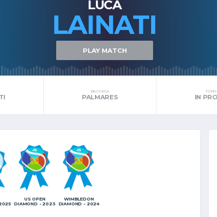
LUCA
LAINATI
PLAY MATCH
BACHECA
TORNE
TI
PALMARES
IN P
US OPEN
WIMBLEDON
2025
DIAMOND - 2023
DIAMOND - 2024