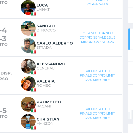
NTO
2° GIORNATA
LUCA
LAINATI
SANDRO
-
4
DI ROCCO
MILANO - TORNEO
-
3
DOPPIO SERALE 2SU3
MINORDOVEST 2026
CARLO ALBERTO
NTO
STRADA
ALESSANDRO
GENERALI
FRIENDS AT THE
DISP.
FINALS DOPPIO LIMIT
RSO
3650 MASCHILE
VALERIA
ROMEO
PROMETEO
PAGANI
-
5
FRIENDS AT THE
FINALS DOPPIO LIMIT
NTO
3650 MASCHILE
CHRISTIAN
MANZONI