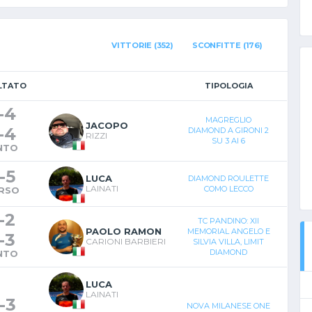
VITTORIE (352)
SCONFITTE (176)
LTATO
TIPOLOGIA
-
4
MAGREGLIO
JACOPO
-
4
DIAMOND A GIRONI 2
RIZZI
SU 3 AI 6
NTO
-
5
LUCA
DIAMOND ROULETTE
LAINATI
COMO LECCO
RSO
-
2
TC PANDINO: XII
PAOLO RAMON
MEMORIAL ANGELO E
-
3
CARIONI BARBIERI
SILVIA VILLA, LIMIT
DIAMOND
NTO
LUCA
LAINATI
-
3
NOVA MILANESE ONE