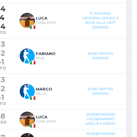
-
4
TC PANDINO:
4
LUCA
MEMORIAL ANGELO E
GARLAPPI
SILVIA VILLA, LIMIT
-
4
DIAMOND
NTO
-
3
-
2
FABIANO
SPINO WINTER
RIVA
DIAMOND
-
1
NTO
-
3
-
2
MARCO
SPINO WINTER
VILLA
DIAMOND
-
1
NTO
-
8
SPINO&PANDINO
LUCA
GOLD&DIAMOND
GARLAPPI
RSO
LEAGUE A GIRONI
SPINO&PANDINO