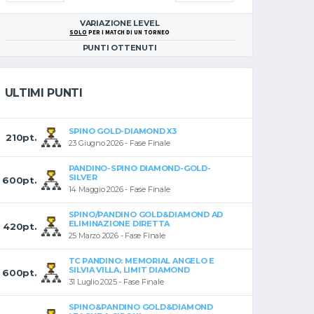
VARIAZIONE LEVEL
SOLO
PER I MATCH DI UN TORNEO
PUNTI OTTENUTI
ULTIMI PUNTI
SPINO GOLD-DIAMOND X3
210pt.
23 Giugno 2026 - Fase Finale
PANDINO-SPINO DIAMOND-GOLD-
SILVER
600pt.
14 Maggio 2026 - Fase Finale
SPINO/PANDINO GOLD&DIAMOND AD
ELIMINAZIONE DIRETTA
420pt.
25 Marzo 2026 - Fase Finale
TC PANDINO: MEMORIAL ANGELO E
SILVIA VILLA, LIMIT DIAMOND
600pt.
31 Luglio 2025 - Fase Finale
SPINO&PANDINO GOLD&DIAMOND