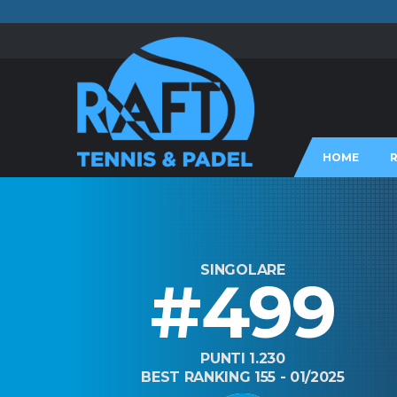
HOME
SINGOLARE
#499
PUNTI 1.230
BEST RANKING 155 - 01/2025