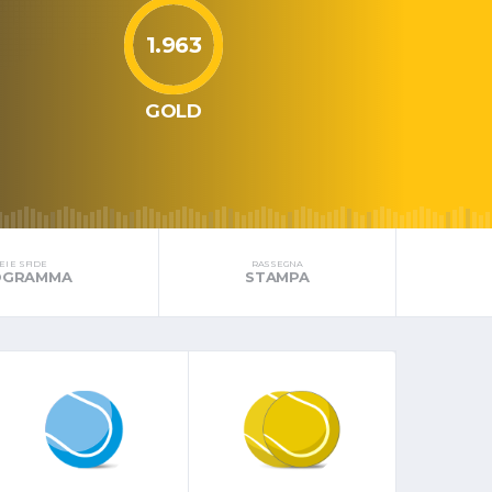
1.963
GOLD
I E SFIDE
RASSEGNA
ROGRAMMA
STAMPA