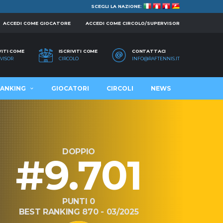
SCEGLI LA NAZIONE:
ACCEDI COME GIOCATORE
ACCEDI COME CIRCOLO/SUPERVISOR
VITI COME
ISCRIVITI COME
CONTATTACI
VISOR
CIRCOLO
INFO@RAFTENNIS.IT
ANKING
GIOCATORI
CIRCOLI
NEWS
DOPPIO
#9.701
PUNTI 0
BEST RANKING 870 - 03/2025