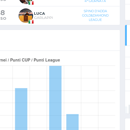
4° GIORNATA
-
8
SPINO D'ADDA
LUCA
GOLD&DIAMOND
GARLAPPI
RSO
LEAGUE