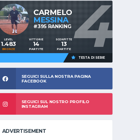
4
CARMELO
MESSINA
#395 RANKING
LEVEL
VITTORIE
SCONFITTE
1.483
14
13
BRONZE
PARTITE
PARTITE
TESTA DI SERIE
SEGUICI SULLA NOSTRA PAGINA
FACEBOOK
SEGUICI SUL NOSTRO PROFILO
INSTAGRAM
ADVERTISEMENT