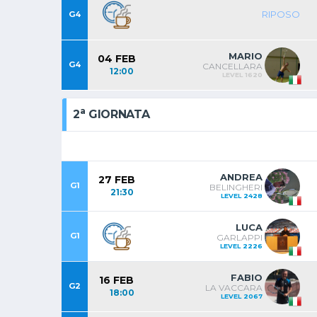
RIPOSO
G4
MARIO
04 FEB
G4
CANCELLARA
12:00
LEVEL 1620
a
2
GIORNATA
ANDREA
27 FEB
G1
BELINGHERI
21:30
LEVEL 2428
LUCA
G1
GARLAPPI
LEVEL 2226
FABIO
16 FEB
G2
LA VACCARA
18:00
LEVEL 2067