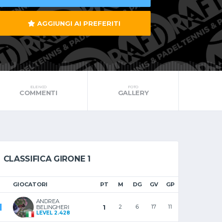
AGGIUNGI AI PREFERITI
ELENCO
FOTO
COMMENTI
GALLERY
CLASSIFICA GIRONE 1
GIOCATORI
PT
M
DG
GV
GP
ANDREA
1
1
2
6
17
11
BELINGHERI
LEVEL 2.428