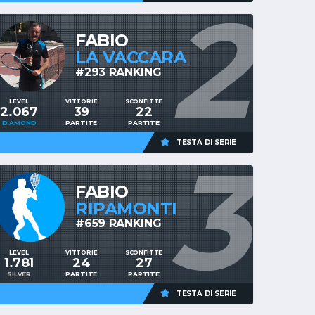
2
FABIO
LA VACCARA
#293 RANKING
LEVEL
VITTORIE
SCONFITTE
2.067
39
22
DIAMOND
PARTITE
PARTITE
TESTA DI SERIE
3
FABIO
RIPAMONTI
#659 RANKING
LEVEL
VITTORIE
SCONFITTE
1.781
24
27
SILVER
PARTITE
PARTITE
TESTA DI SERIE