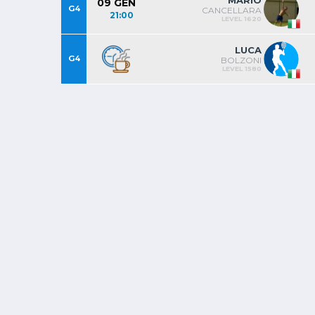
MARIO
09 GEN
G4
CANCELLARA
21:00
LEVEL 1620
LUCA
G4
BOLZONI
LEVEL 1580