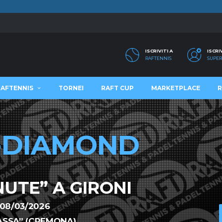
ISCRIVITI A
ISCRI
RAFTENNIS
SUPER
RAFTENNIS
TORNEI
RAFT CUP
MARKETPLACE
R
-DIAMOND
UTE” A GIRONI
 08/03/2026
SSA” (CREMONA)