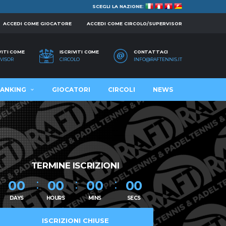
SCEGLI LA NAZIONE:
ACCEDI COME GIOCATORE
ACCEDI COME CIRCOLO/SUPERVISOR
VITI COME
ISCRIVITI COME
CONTATTACI
VISOR
CIRCOLO
INFO@RAFTENNIS.IT
ANKING
GIOCATORI
CIRCOLI
NEWS
TERMINE ISCRIZIONI
00
00
00
00
DAYS
HOURS
MINS
SECS
ISCRIZIONI CHIUSE