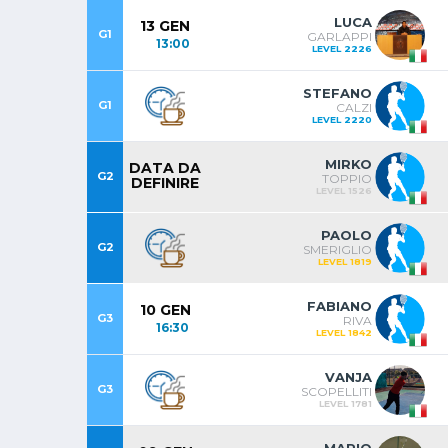
LUCA
13 GEN
G1
GARLAPPI
13:00
LEVEL 2226
STEFANO
G1
CALZI
LEVEL 2220
MIRKO
DATA DA
G2
TOPPIO
DEFINIRE
LEVEL 1526
PAOLO
G2
SMERIGLIO
LEVEL 1819
FABIANO
10 GEN
G3
RIVA
16:30
LEVEL 1842
VANJA
G3
SCOPELLITI
LEVEL 1781