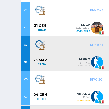
RIPOSO
G1
LUCA
31 GEN
G1
GARLAPPI
18:30
LEVEL 2226
RIPOSO
G2
MIRKO
23 MAR
G2
TOPPIO
21:30
LEVEL 1526
RIPOSO
G3
FABIANO
04 GEN
G3
RIVA
09:00
LEVEL 1842