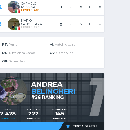
CARMELO
2
1
2
-5
11
16
MESSINA
LEVEL 1.483
MARIO
3
0
2
-4
11
15
CANCELLARA
LEVEL 1.620
PT:
Punti
M:
Match giocati
DG:
Differenza Game
GV:
Game Vinti
GP:
Game Persi
1
ANDREA
BELINGHERI
#26 RANKING
LEVEL
VITTORIE
SCONFITTE
2.428
222
145
DIAMOND
PARTITE
PARTITE
TESTA DI SERIE