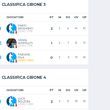
CLASSIFICA GIRONE 3
GIOCATORI
PT
M
DG
GV
GP
FABIO
1
2
2
4
14
10
RIPAMONTI
LEVEL 1.781
VANJA
2
1
2
-1
12
13
SCOPELLITI
LEVEL 1.781
FABIANO
3
0
2
-3
13
16
RIVA
LEVEL 1.842
CLASSIFICA GIRONE 4
GIOCATORI
PT
M
DG
GV
GP
LUCA
1
2
2
9
19
10
BOLZONI
LEVEL 1.580