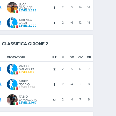
LUCA
2
1
2
0
14
14
GARLAPPI
LEVEL 2.226
STEFANO
3
1
2
-6
12
18
CALZI
LEVEL 2.220
CLASSIFICA GIRONE 2
GIOCATORI
PT
M
DG
GV
GP
PAOLO
1
2
2
5
17
12
SMERIGLIO
LEVEL 1.819
MIRKO
2
1
2
-4
5
9
TOPPIO
LEVEL 1.526
FABIO
3
0
2
-1
7
8
LA VACCARA
LEVEL 2.067