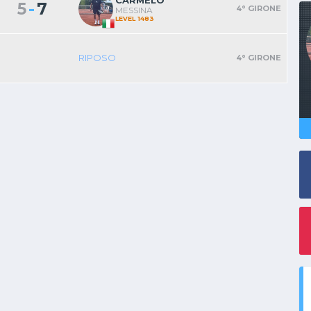
CARMELO
-
5
7
4° GIRONE
MESSINA
LEVEL 1483
RIPOSO
4° GIRONE