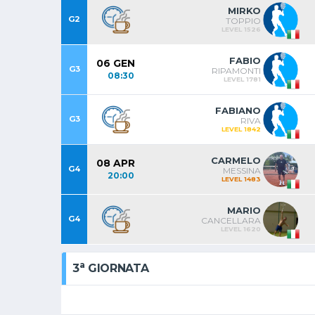
MIRKO
G2
TOPPIO
LEVEL 1526
FABIO
06 GEN
G3
RIPAMONTI
08:30
LEVEL 1781
FABIANO
G3
RIVA
LEVEL 1842
CARMELO
08 APR
G4
MESSINA
20:00
LEVEL 1483
MARIO
G4
CANCELLARA
LEVEL 1620
a
3
GIORNATA