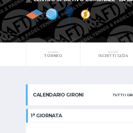
SCHEDA
ELENCO
TORNEO
ISCRITTI 12/24
CALENDARIO GIRONI
TUTTI I GI
a
1
GIORNATA