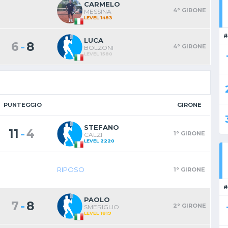
CARMELO
4° GIRONE
MESSINA
LEVEL 1483
#
LUCA
-
6
8
4° GIRONE
BOLZONI
LEVEL 1580
PUNTEGGIO
GIRONE
STEFANO
-
11
4
1° GIRONE
CALZI
LEVEL 2220
RIPOSO
1° GIRONE
#
PAOLO
-
7
8
2° GIRONE
SMERIGLIO
LEVEL 1819