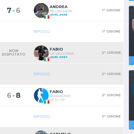
ANDREA
-
7
6
1° GIRONE
BELINGHERI
LEVEL 2428
RIPOSO
1° GIRONE
FABIO
NON
2° GIRONE
LA VACCARA
DISPUTATO
LEVEL 2067
RIPOSO
2° GIRONE
FABIO
-
6
8
3° GIRONE
RIPAMONTI
LEVEL 1781
RIPOSO
3° GIRONE