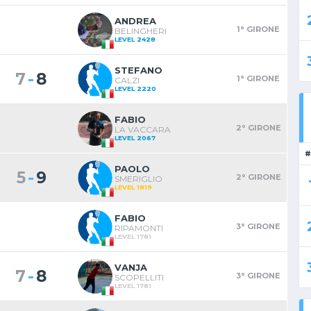
ANDREA
1° GIRONE
BELINGHERI
LEVEL 2428
STEFANO
-
7
8
1° GIRONE
CALZI
LEVEL 2220
FABIO
2° GIRONE
LA VACCARA
LEVEL 2067
#
PAOLO
-
5
9
2° GIRONE
SMERIGLIO
LEVEL 1819
FABIO
3° GIRONE
RIPAMONTI
LEVEL 1781
VANJA
-
7
8
3° GIRONE
SCOPELLITI
LEVEL 1781