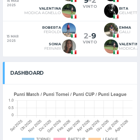
9
-
2
16 MAR
2025
VINTO
VALENTINA
RITA
MODICA AGNELLO
GELMETTI
ROBERTA
EMMA
FEROLDI
GALLI
2
-
9
15 MAR
2025
VINTO
SONIA
VALENTIN
FERVARI
MODICA A
DASHBOARD