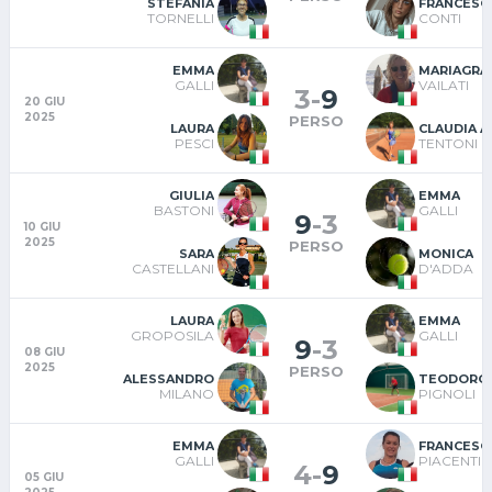
STEFANIA
FRANCESC
TORNELLI
CONTI
EMMA
MARIAGRA
GALLI
VAILATI
3
-
9
20 GIU
2025
PERSO
LAURA
CLAUDIA A
PESCI
TENTONI
GIULIA
EMMA
BASTONI
GALLI
9
-
3
10 GIU
2025
PERSO
SARA
MONICA
CASTELLANI
D'ADDA
LAURA
EMMA
GROPOSILA
GALLI
9
-
3
08 GIU
2025
PERSO
ALESSANDRO
TEODORO
MILANO
PIGNOLI
EMMA
FRANCESC
GALLI
PIACENTIN
4
-
9
05 GIU