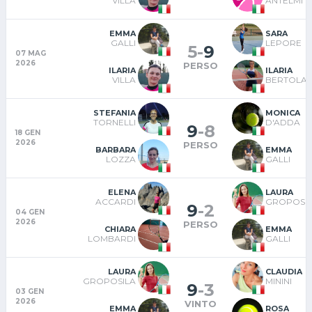
VILLA
ANTELMI
EMMA
SARA
GALLI
LEPORE
5
-
9
07 MAG
2026
PERSO
ILARIA
ILARIA
VILLA
BERTOLAS
STEFANIA
MONICA
TORNELLI
D'ADDA
9
-
8
18 GEN
2026
PERSO
BARBARA
EMMA
LOZZA
GALLI
ELENA
LAURA
ACCARDI
GROPOSI
9
-
2
04 GEN
2026
PERSO
CHIARA
EMMA
LOMBARDI
GALLI
LAURA
CLAUDIA
GROPOSILA
MININI
9
-
3
03 GEN
2026
VINTO
EMMA
ROSA