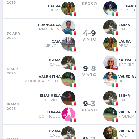
2025
PERSO
LAURA
STEFANIA
PESCI
TORNELLI
FRANCESCA
EMMA
PIACENTINI
GALLI
4
-
9
30 APR
2025
VINTO
GAIA
LAURA
MENONI
PESCI
EMMA
ABIGAIL M
GALLI
BARKER
9
-
8
15 APR
2025
VINTO
VALENTINA
VALERIA A
MODICA AGNELLO
BUELLI
EMANUELA
EMMA
CERIOLI
GALLI
9
-
3
16 MAR
2025
PERSO
CHIARA
VALENTIN
COTTICELLI
MODICA A
EMMA
VALERIA
GALLI
POLI