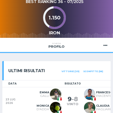
BEST RANKING 36 - 07/2025
1.150
IRON
SCHEDA
PROFILO
ULTIMI RISULTATI
VITTORIE (39)
SCONFITTE (56)
DATA
RISULTATO
EMMA
FRANCESC
GALLI
PIACENTIN
9
-
8
23 LUG
2026
VINTO
MONICA
CLAUDIA
D'ADDA
PAGLIARIN