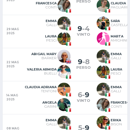
2025
PERSO
FRANCESCA
CLAUDIA
CONTI
PAGLIARIN
EMMA
SARA
GALLI
CASTELLA
9
-
4
29 MAG
2025
VINTO
LAURA
MARTA
PESCI
AMIGHINI
ABIGAIL MARY
EMMA
BARKER
GALLI
9
-
8
22 MAG
2025
PERSO
VALERIA ARMIDA
LAURA
BUELLI
PESCI
CLAUDIA ADRIANA
EMMA
TENTONI
GALLI
6
-
9
14 MAG
2025
VINTO
ANGELA
FRANCESC
GARINI
CONTI
EMMA
ERIKA
GALLI
BISON
5
-
9
08 MAG