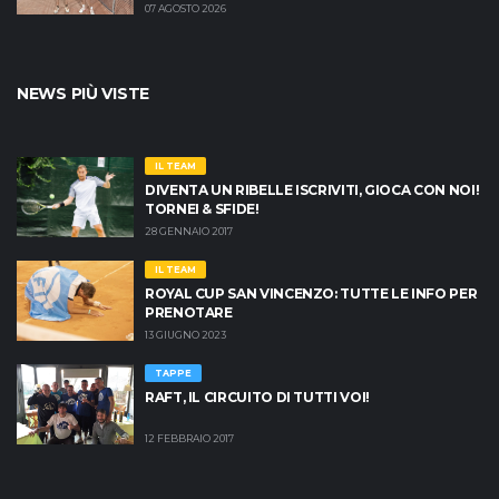
MASSIMO CRISCIONE
07 AGOSTO 2026
NEWS PIÙ VISTE
IL TEAM
DIVENTA UN RIBELLE ISCRIVITI, GIOCA CON NOI!
TORNEI & SFIDE!
28 GENNAIO 2017
IL TEAM
ROYAL CUP SAN VINCENZO: TUTTE LE INFO PER
PRENOTARE
13 GIUGNO 2023
TAPPE
RAFT, IL CIRCUITO DI TUTTI VOI!
12 FEBBRAIO 2017