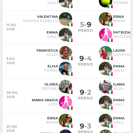
GALLI
ROSSINI
VALENTINA
ERIKA
MODICA AGNELLO
BISON
5
-
9
17 DIC
2025
PERSO
EMMA
PATRIZIA
GALLI
MAZZONI
FRANCESCA
LAURA
SOLDI
GROPOSI
9
-
4
11 DIC
2025
PERSO
ELISA
EMMA
FORNIS
GALLI
GLORIA
ILARIA
DECARLI
VILLA
9
-
2
06 DIC
2025
PERSO
MARIA GRAZIA
EMMA
LODI
GALLI
ERIKA
EMMA
BISON
GALLI
9
-
3
25 GIU
2025
PERSO