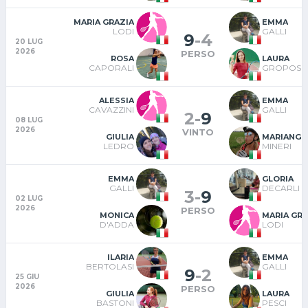
MARIA GRAZIA
EMMA
LODI
GALLI
9
-
4
20 LUG
2026
PERSO
ROSA
LAURA
CAPORALI
GROPOSI
ALESSIA
EMMA
CAVAZZINI
GALLI
2
-
9
08 LUG
2026
VINTO
GIULIA
MARIANGE
LEDRO
MINERI
EMMA
GLORIA
GALLI
DECARLI
3
-
9
02 LUG
2026
PERSO
MONICA
MARIA GRA
D'ADDA
LODI
ILARIA
EMMA
BERTOLASI
GALLI
9
-
2
25 GIU
2026
PERSO
GIULIA
LAURA
BASTONI
PESCI