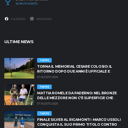
ISCRIVITI SUBITO
FACEBOOK
INSTAGRAM
ULTIME NEWS
TAPPE
TORNA IL MEMORIAL CESARE COLOSIO: IL
RITORNO DOPO DUE ANNI È UFFICIALE E
BRESCIA È PRONTA AD INFIAMMARSI!
07 AGOSTO 2026
TAPPE
MATTIA ROMELE DA PADERNO: NEL BRONZE
DELLE MEZZORE NON C'È SUPERFICIE CHE
TENGA
07 AGOSTO 2026
TAPPE
FINALE SILVER AL RIGAMONTI : MARCO USSOLI
CONQUISTA IL SUO PRIMO TITOLO CONTRO