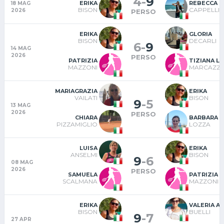
4
-
9
ERIKA
REBECCA
18 MAG
BISON
CAPPELLI
2026
PERSO
ERIKA
GLORIA
BISON
DECARLI
6
-
9
14 MAG
2026
PERSO
PATRIZIA
TIZIANA LU
MAZZONI
MARCAZZ
MARIAGRAZIA
ERIKA
VAILATI
BISON
9
-
5
13 MAG
2026
PERSO
CHIARA
BARBARA
PIZZAMIGLIO
LOZZA
LUISA
ERIKA
ANSELMI
BISON
9
-
6
08 MAG
2026
PERSO
SAMUELA
PATRIZIA
SCALMANA
MAZZONI
ERIKA
VALERIA A
BISON
BUELLI
9
-
7
27 APR