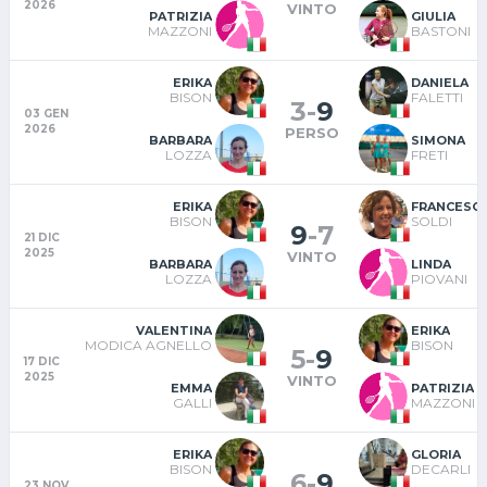
2026
VINTO
PATRIZIA
GIULIA
MAZZONI
BASTONI
ERIKA
DANIELA
BISON
FALETTI
3
-
9
03 GEN
2026
PERSO
BARBARA
SIMONA
LOZZA
FRETI
ERIKA
FRANCESC
BISON
SOLDI
9
-
7
21 DIC
2025
VINTO
BARBARA
LINDA
LOZZA
PIOVANI
VALENTINA
ERIKA
MODICA AGNELLO
BISON
5
-
9
17 DIC
2025
VINTO
EMMA
PATRIZIA
GALLI
MAZZONI
ERIKA
GLORIA
BISON
DECARLI
6
-
9
23 NOV