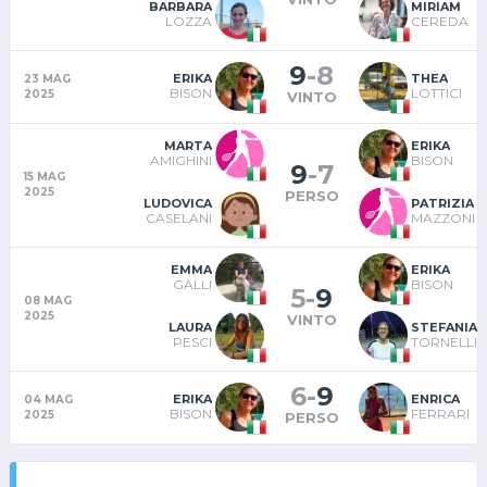
BARBARA
MIRIAM
LOZZA
CEREDA
9
-
8
ERIKA
THEA
23 MAG
BISON
LOTTICI
2025
VINTO
MARTA
ERIKA
AMIGHINI
BISON
9
-
7
15 MAG
2025
PERSO
LUDOVICA
PATRIZIA
CASELANI
MAZZONI
EMMA
ERIKA
GALLI
BISON
5
-
9
08 MAG
2025
VINTO
LAURA
STEFANIA
PESCI
TORNELLI
6
-
9
ERIKA
ENRICA
04 MAG
BISON
FERRARI
2025
PERSO