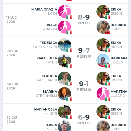
MARIA GRAZIA
ERIKA
LODI
BISON
8
-
9
13 LUG
2026
VINTO
ALICE
BLERINA
BERNARDI
DRIZI
FEDERICA
ERIKA
GUARRESCHI
BISON
9
-
7
09 LUG
2026
PERSO
GAIA LUISA
BARBARA
MAYER
LOZZA
CLAUDIA
ERIKA
PAGLIARINI
BISON
9
-
1
06 LUG
2026
PERSO
MARINA
MARTINA
STEFANELLI
LUSARDI
MARIANGELA
ERIKA
MINERI
BISON
6
-
9
22 GIU
2026
VINTO
ILARIA
BLERINA
VILLA
DRIZI