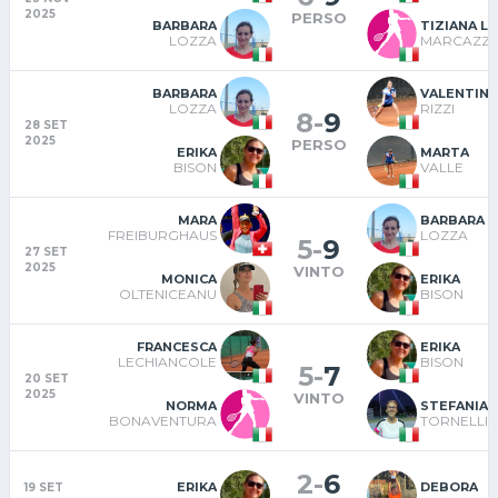
2025
PERSO
BARBARA
TIZIANA LU
LOZZA
MARCAZZ
BARBARA
VALENTINA
LOZZA
RIZZI
8
-
9
28 SET
2025
PERSO
ERIKA
MARTA
BISON
VALLE
MARA
BARBARA
FREIBURGHAUS
LOZZA
5
-
9
27 SET
2025
VINTO
MONICA
ERIKA
OLTENICEANU
BISON
FRANCESCA
ERIKA
LECHIANCOLE
BISON
5
-
7
20 SET
2025
VINTO
NORMA
STEFANIA
BONAVENTURA
TORNELLI
2
-
6
ERIKA
DEBORA
19 SET