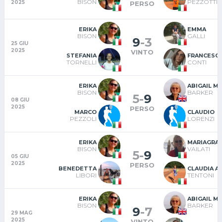
BISON
PEZZOTTI
2025
PERSO
ERIKA
EMMA
BISON
GALLI
9
-
3
25 GIU
2025
VINTO
STEFANIA
FRANCESC
TORNELLI
CONTI
ERIKA
ABIGAIL M
BISON
BARKER
5
-
9
08 GIU
2025
PERSO
MARCO
CLAUDIO
PEZZOLI
LORENZI
ERIKA
MARIAGRAZ
BISON
VAILATI
5
-
9
05 GIU
2025
PERSO
BENEDETTA
CLAUDIA A
LIBORI
TENTONI
ERIKA
ABIGAIL M
BISON
BARKER
9
-
7
29 MAG
2025
VINTO