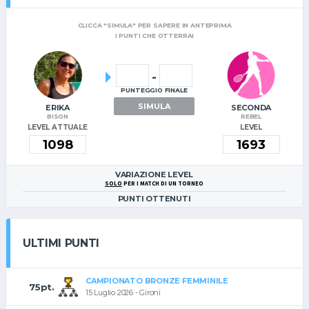
CLICCA "SIMULA" PER SAPERE IN ANTEPRIMA
I PUNTI CHE OTTERRAI
-
PUNTEGGIO FINALE
SIMULA
ERIKA
SECONDA
BISON
REBEL
LEVEL ATTUALE
LEVEL
VARIAZIONE LEVEL
SOLO
PER I MATCH DI UN TORNEO
PUNTI OTTENUTI
ULTIMI PUNTI
CAMPIONATO BRONZE FEMMINILE
75pt.
15 Luglio 2026 - Gironi