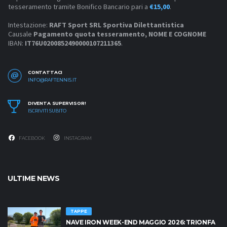
tesseramento tramite Bonifico Bancario pari a
€15,00
.
Intestazione:
RAFT Sport SRL Sportiva Dilettantistica
Causale
Pagamento quota tesseramento, NOME E COGNOME
IBAN:
IT76U0200852490000107211365
.
CONTATTACI
INFO@RAFTENNIS.IT
DIVENTA SUPERVISOR!
ISCRIVITI SUBITO
FACEBOOK
INSTAGRAM
ULTIME NEWS
TAPPE
NAVE IRON WEEK-END MAGGIO 2026: TRIONFA