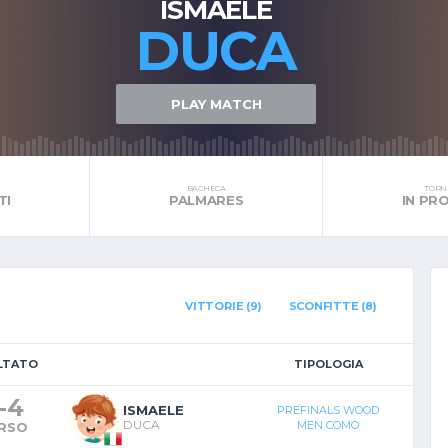
ISMAELE
DUCA
PLAY MATCH
BACHECA
TORNE
TI
PALMARES
IN P
VITTORIE (9)
SCONFITTE (8)
LTATO
TIPOLOGIA
-
4
ISMAELE
PREFINALS WOOD
DUCA
MEN COMO
RSO