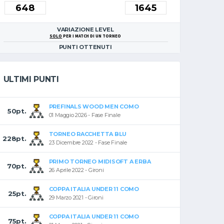
VARIAZIONE LEVEL
SOLO
PER I MATCH DI UN TORNEO
PUNTI OTTENUTI
ULTIMI PUNTI
PREFINALS WOOD MEN COMO
50pt.
01 Maggio 2026 - Fase Finale
TORNEO RACCHETTA BLU
228pt.
23 Dicembre 2022 - Fase Finale
PRIMO TORNEO MIDISOFT A ERBA
70pt.
26 Aprile 2022 - Gironi
COPPA ITALIA UNDER 11 COMO
25pt.
29 Marzo 2021 - Gironi
COPPA ITALIA UNDER 11 COMO
75pt.