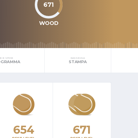
671
WOOD
I E SFIDE
RASSEGNA
ROGRAMMA
STAMPA
654
671