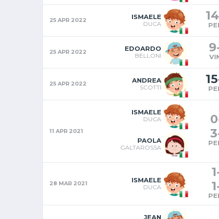
14
ISMAELE
25 APR 2022
DUCA
PE
9
EDOARDO
25 APR 2022
BELLONI
VI
15
ANDREA
25 APR 2022
SCOTTI
PE
ISMAELE
0
DUCA
3
11 APR 2021
PAOLA
PE
GALTAROSSA
1
ISMAELE
1
28 MAR 2021
DUCA
PE
JEAN