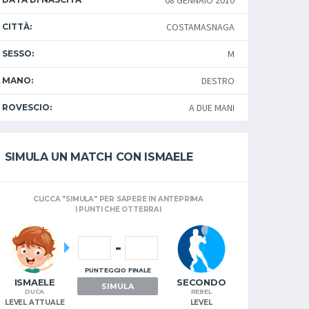
08 GENNAIO 2010
COSTAMASNAGA
CITTÀ:
M
SESSO:
DESTRO
MANO:
A DUE MANI
ROVESCIO:
SIMULA UN MATCH CON ISMAELE
CLICCA "SIMULA" PER SAPERE IN ANTEPRIMA
I PUNTI CHE OTTERRAI
-
PUNTEGGIO FINALE
ISMAELE
SECONDO
SIMULA
DUCA
REBEL
LEVEL ATTUALE
LEVEL