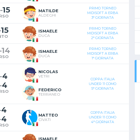
-
15
PRIMO TORNEO
MATILDE
MIDISOFT A ERBA
ALDEGHI
RSO
3° GIORNATA
-
15
PRIMO TORNEO
ISMAELE
MIDISOFT A ERBA
DUCA
NTO
2° GIORNATA
-
14
PRIMO TORNEO
ISMAELE
MIDISOFT A ERBA
DUCA
RSO
1° GIORNATA
NICOLAS
-
4
VETRI
COPPA ITALIA
-
4
UNDER 11 COMO
5° GIORNATA
FEDERICO
RSO
TERRANEO
-
4
COPPA ITALIA
MATTEO
-
4
UNDER 11 COMO
CIVATI
4° GIORNATA
RSO
ISMAELE