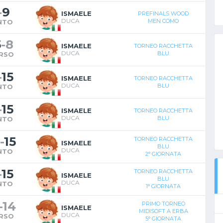
-
9
ISMAELE
PREFINALS WOOD
DUCA
MEN COMO
NTO
5
-
8
ISMAELE
TORNEO RACCHETTA
DUCA
BLU
RSO
-
15
ISMAELE
TORNEO RACCHETTA
DUCA
BLU
NTO
-
15
ISMAELE
TORNEO RACCHETTA
DUCA
BLU
NTO
-
15
TORNEO RACCHETTA
ISMAELE
BLU
DUCA
NTO
2° GIORNATA
-
15
TORNEO RACCHETTA
ISMAELE
BLU
DUCA
NTO
1° GIORNATA
-
14
PRIMO TORNEO
ISMAELE
MIDISOFT A ERBA
DUCA
RSO
5° GIORNATA