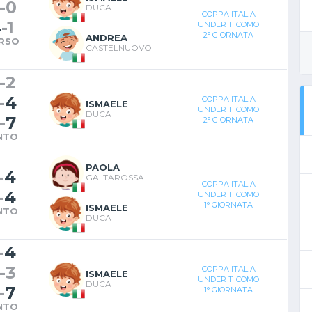
-
0
DUCA
COPPA ITALIA
4
-
1
UNDER 11 COMO
2° GIORNATA
ANDREA
RSO
CASTELNUOVO
-
2
-
4
COPPA ITALIA
ISMAELE
UNDER 11 COMO
DUCA
-
7
2° GIORNATA
NTO
PAOLA
-
4
GALTAROSSA
COPPA ITALIA
-
4
UNDER 11 COMO
1° GIORNATA
ISMAELE
NTO
DUCA
-
4
-
3
COPPA ITALIA
ISMAELE
UNDER 11 COMO
DUCA
-
7
1° GIORNATA
NTO