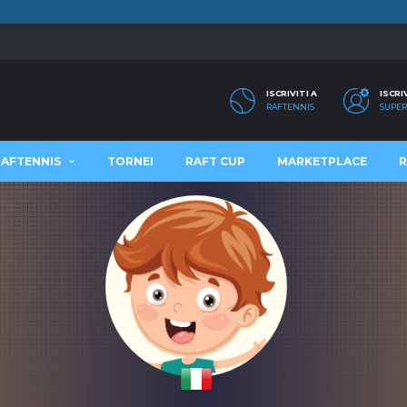
ISCRIVITI A
ISCRI
RAFTENNIS
SUPER
RAFTENNIS
TORNEI
RAFT CUP
MARKETPLACE
R