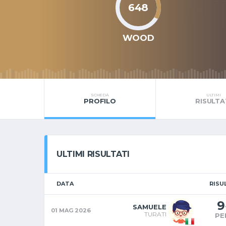
648
WOOD
SCHEDA
ULTIMI
PROFILO
RISULTA
ULTIMI RISULTATI
DATA
RISU
9
SAMUELE
01 MAG 2026
TURATI
PE