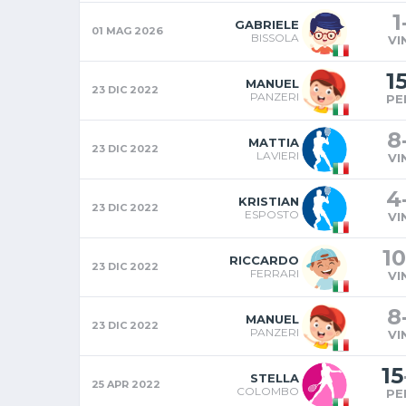
1
GABRIELE
01 MAG 2026
BISSOLA
VI
1
MANUEL
23 DIC 2022
PANZERI
PE
8
MATTIA
23 DIC 2022
LAVIERI
VI
4
KRISTIAN
23 DIC 2022
ESPOSTO
VI
10
RICCARDO
23 DIC 2022
FERRARI
VI
8
MANUEL
23 DIC 2022
PANZERI
VI
15
STELLA
25 APR 2022
COLOMBO
PE