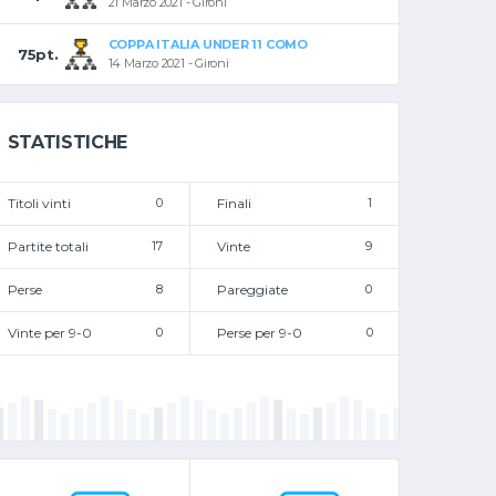
21 Marzo 2021 - Gironi
COPPA ITALIA UNDER 11 COMO
75pt.
14 Marzo 2021 - Gironi
STATISTICHE
Titoli vinti
0
Finali
1
Partite totali
17
Vinte
9
Perse
8
Pareggiate
0
Vinte per 9-0
0
Perse per 9-0
0