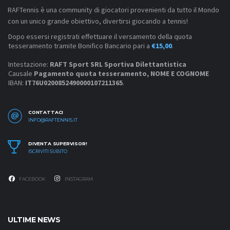
RAFTennis è una community di giocatori provenienti da tutto il Mondo
con un unico grande obiettivo, divertirsi giocando a tennis!
Dopo essersi registrati effettuare il versamento della quota
tesseramento tramite Bonifico Bancario pari a
€15,00
.
Intestazione:
RAFT Sport SRL Sportiva Dilettantistica
Causale
Pagamento quota tesseramento, NOME E COGNOME
IBAN:
IT76U0200852490000107211365
.
CONTATTACI
INFO@RAFTENNIS.IT
DIVENTA SUPERVISOR!
ISCRIVITI SUBITO
FACEBOOK
INSTAGRAM
ULTIME NEWS