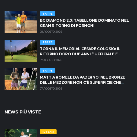
TAPPE
BG DIAMOND 2.0: TABELLONE DOMINATO NEL
GRAN RITORNO DI FORNONI
08 AGOSTO 2026
TAPPE
TORNA IL MEMORIAL CESARE COLOSIO: IL
RITORNO DOPO DUE ANNI È UFFICIALE E
BRESCIA È PRONTA AD INFIAMMARSI!
07 AGOSTO 2026
TAPPE
MATTIA ROMELE DA PADERNO: NEL BRONZE
DELLE MEZZORE NON C'È SUPERFICIE CHE
TENGA
07 AGOSTO 2026
NEWS PIÙ VISTE
IL TEAM