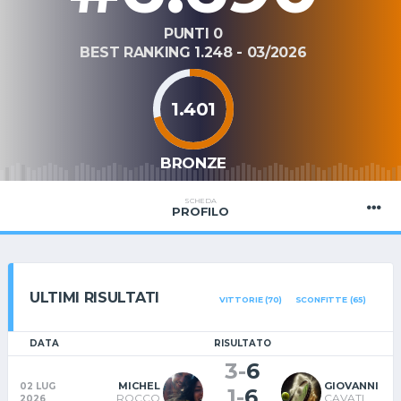
PUNTI 0
BEST RANKING 1.248 - 03/2026
1.401
BRONZE
SCHEDA
PROFILO
ULTIMI RISULTATI
VITTORIE (70)
SCONFITTE (65)
DATA
RISULTATO
3
-
6
MICHEL
GIOVANNI
02 LUG
1
-
6
ROCCO
CAVATI
2026