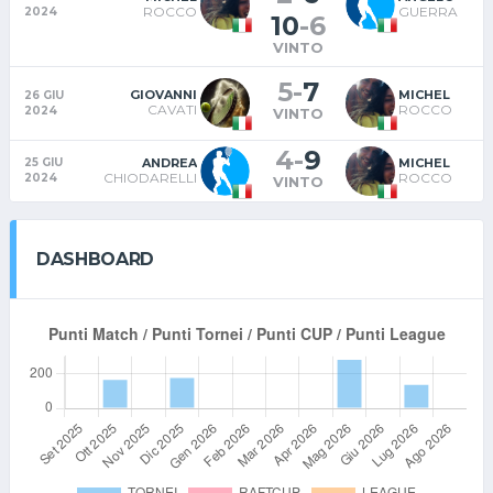
ROCCO
GUERRA
2024
10
-
6
VINTO
5
-
7
GIOVANNI
MICHEL
26 GIU
CAVATI
ROCCO
2024
VINTO
4
-
9
ANDREA
MICHEL
25 GIU
CHIODARELLI
ROCCO
2024
VINTO
DASHBOARD