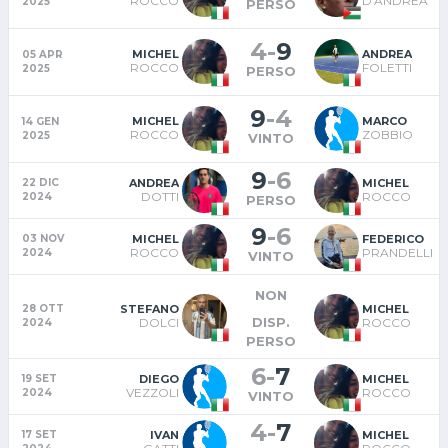
ROCCO
D'ANDREA
2025
PERSO
4
-
9
MICHEL
ANDREA
05 APR
ROCCO
FOLETTI
2025
PERSO
9
-
4
MICHEL
MARCO
14 GEN
ROCCO
ZOBBIO
2025
VINTO
9
-
6
ANDREA
MICHEL
22 DIC
DOTTI
ROCCO
2024
PERSO
9
-
6
MICHEL
FEDERICO
03 NOV
ROCCO
PRANDELLI
2024
VINTO
NON
STEFANO
MICHEL
28 OTT
DISP.
DOLCI
ROCCO
2024
PERSO
6
-
7
DIEGO
MICHEL
19 SET
VEZZOLI
ROCCO
2024
VINTO
4
-
7
IVAN
MICHEL
17 SET