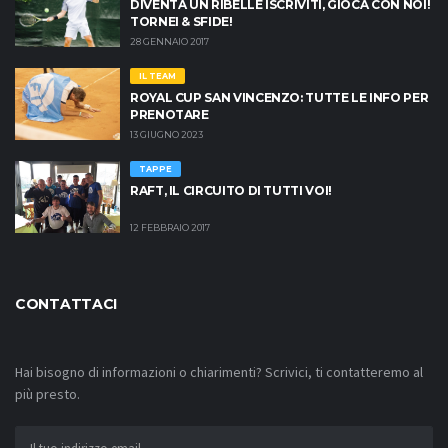
DIVENTA UN RIBELLE ISCRIVITI, GIOCA CON NOI!
TORNEI & SFIDE!
28 GENNAIO 2017
IL TEAM
ROYAL CUP SAN VINCENZO: TUTTE LE INFO PER
PRENOTARE
13 GIUGNO 2023
TAPPE
RAFT, IL CIRCUITO DI TUTTI VOI!
12 FEBBRAIO 2017
CONTATTACI
Hai bisogno di informazioni o chiarimenti? Scrivici, ti contatteremo al
più presto.