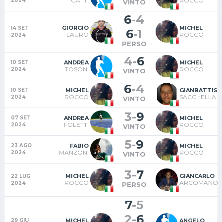
GATTI
ROCCO
2024
VINTO
6
-
4
GIORGIO
MICHEL
14 SET
6
-
1
LAURO
ROCCO
2024
PERSO
4
-
6
ANDREA
MICHEL
10 SET
TOSONI
ROCCO
2024
VINTO
6
-
4
MICHEL
GIANBATTIS
10 SET
ROCCO
SACCHELLA
2024
VINTO
3
-
9
ANDREA
MICHEL
07 SET
FOLETTI
ROCCO
2024
VINTO
5
-
9
FABIO
MICHEL
23 AGO
MANZONI
ROCCO
2024
VINTO
3
-
7
MICHEL
GIANCARLO
22 LUG
ROCCO
ARCOMANO
2024
PERSO
7
-
5
2
-
6
MICHEL
ANGELO
29 GIU