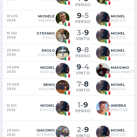
PERSO
9
-
5
MICHELE
MICHEL
01 LUG
MAFFEIS
ROCCO
2026
PERSO
3
-
9
STEFANO
MICHEL
10 GIU
DOLCI
ROCCO
2026
VINTO
9
-
8
PAOLO
MICHEL
25 MAG
COLOSSI
ROCCO
2026
PERSO
9
-
4
MICHEL
MASSIMO
29 APR
ROCCO
FACCHINETTI
2026
VINTO
7
-
8
REMO
MICHEL
23 APR
BOLDINI
ROCCO
2026
VINTO
1
-
9
MICHEL
ANDREA
12 DIC
ROCCO
PINTOSSI
2025
PERSO
2
-
9
GIACOMO
MICHEL
29 NOV
DI MARIO
ROCCO
2025
VINTO