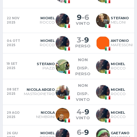
9
-
6
MICHEL
STEFANO
22 NOV
ROCCO
MELONI
2025
VINTO
3
-
9
MICHEL
ANTONIO
04 OTT
ROCCO
MAFESSONI
2025
PERSO
NON
STEFANO
MICHEL
19 SET
DISP.
PIAZZI
ROCCO
2025
PERSO
NON
NICOLA ARGEO
MICHEL
08 SET
DISP.
MASTROPIETRO
ROCCO
2025
VINTO
4
-
9
NICOLA
MICHEL
29 AGO
NEMBRINI
ROCCO
2025
VINTO
6
-
9
MICHEL
GAETANO
26 GIU