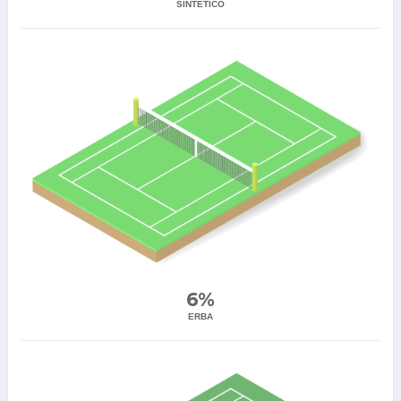
SINTETICO
6%
ERBA