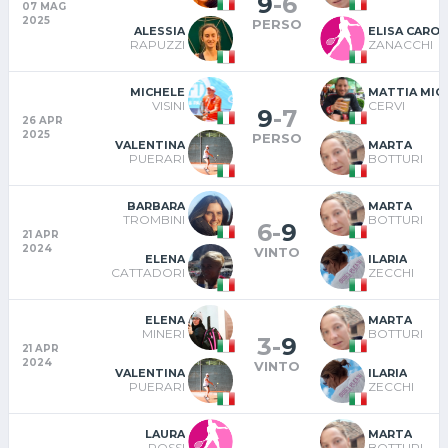
9
-
6
07 MAG
2025
PERSO
ALESSIA
ELISA CAROL
RAPUZZI
ZANACCHI
MICHELE
MATTIA MIC
VISINI
CERVI
9
-
7
26 APR
2025
PERSO
VALENTINA
MARTA
PUERARI
BOTTURI
BARBARA
MARTA
TROMBINI
BOTTURI
6
-
9
21 APR
2024
VINTO
ELENA
ILARIA
CATTADORI
ZECCHI
ELENA
MARTA
MINERI
BOTTURI
3
-
9
21 APR
2024
VINTO
VALENTINA
ILARIA
PUERARI
ZECCHI
LAURA
MARTA
ROSSI
BOTTURI