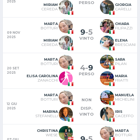
2025
PERSO
MIRIAM
GIORGIA
CEREDA
CARELLI
MARTA
CHIARA
BOTTURI
FILIPAZZI
9
-
5
09 NOV
2025
VINTO
MIRIAM
ELENA
CEREDA
BRESCIANI
MARTA
SARA
BOTTURI
PILAN
4
-
9
20 SET
2025
PERSO
ELISA CAROLINA
MARIA
ZANACCHI
FRATTI
MARTA
MANUELA
BOTTURI
MICHELINI
NON
12 GIU
DISP.
2025
MARINA
IRIS
VINTO
STEFANELLI
CACEFFO
CHRISTINA
MARTA
WIESE
BOTTURI
9
-
5
07 GIU