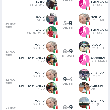
VINTO
ELENA
ELISA CAROL
CATTADORI
ZANACCHI
ILARIA
MARTA
VILLA
BOTTURI
5
-
9
30 NOV
2025
VINTO
LAURA
ELISA CAROL
GROPOSILA
ZANACCHI
MARTA
PAOLO
BOTTURI
COLOSSI
8
-
9
23 NOV
2025
PERSO
MATTIA MICHELE
SAMUELA
CERVI
SCALMANA
MARTA
CRISTIAN
BOTTURI
BOSIO
9
-
4
22 NOV
2025
VINTO
MATTIA MICHELE
ALESSIA
CERVI
MICELI
MARTA
SABRINA
BOTTURI
CINQUETTI
8
-
9
09 NOV