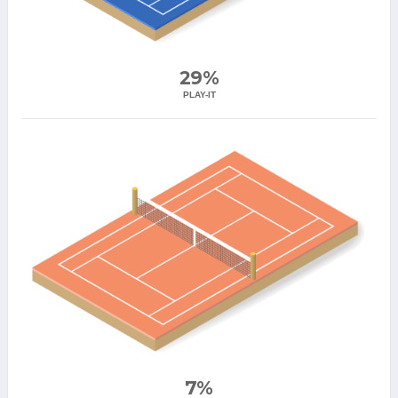
29%
PLAY-IT
7%