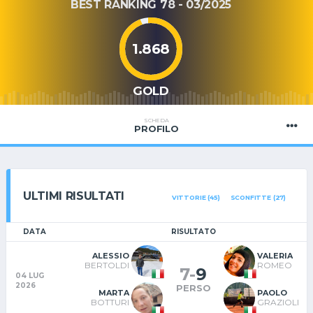
BEST RANKING 78 - 03/2025
1.868
GOLD
SCHEDA
PROFILO
ULTIMI RISULTATI
VITTORIE (45)
SCONFITTE (27)
DATA
RISULTATO
ALESSIO
VALERIA
BERTOLDI
ROMEO
7
-
9
04 LUG
2026
PERSO
MARTA
PAOLO
BOTTURI
GRAZIOLI