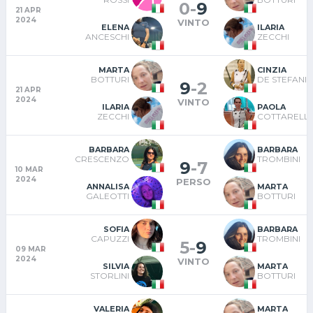
0
-
9
21 APR
2024
VINTO
ELENA
ILARIA
ANCESCHI
ZECCHI
MARTA
CINZIA
BOTTURI
DE STEFANI
9
-
2
21 APR
2024
VINTO
ILARIA
PAOLA
ZECCHI
COTTARELLI
BARBARA
BARBARA
CRESCENZO
TROMBINI
9
-
7
10 MAR
2024
PERSO
ANNALISA
MARTA
GALEOTTI
BOTTURI
SOFIA
BARBARA
CAPUZZI
TROMBINI
5
-
9
09 MAR
2024
VINTO
SILVIA
MARTA
STORLINI
BOTTURI
VALERIA
MARTA