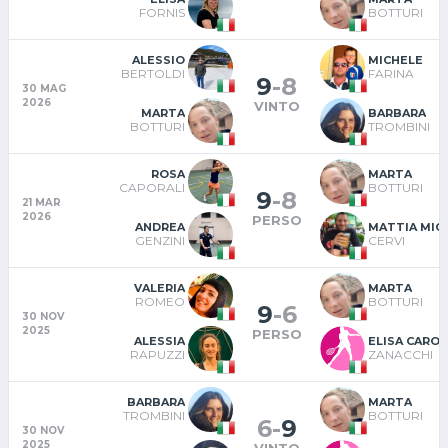
FORNIS
BOTTURI
ALESSIO
MICHELE
BERTOLDI
FARINA
9
-
8
30 MAG
2026
VINTO
MARTA
BARBARA
BOTTURI
TROMBINI
ROSA
MARTA
CAPORALI
BOTTURI
9
-
8
21 MAR
2026
PERSO
ANDREA
MATTIA MIC
GENZINI
CERVI
VALERIA
MARTA
ROMEO
BOTTURI
9
-
6
30 NOV
2025
PERSO
ALESSIA
ELISA CAROL
RAPUZZI
ZANACCHI
BARBARA
MARTA
TROMBINI
BOTTURI
6
-
9
30 NOV
2025