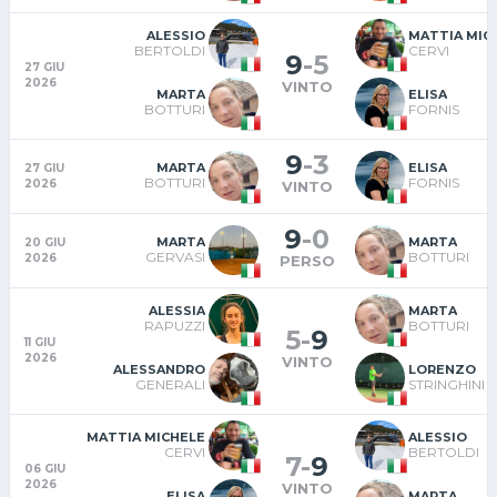
ALESSIO
MATTIA MIC
BERTOLDI
CERVI
9
-
5
27 GIU
2026
VINTO
MARTA
ELISA
BOTTURI
FORNIS
9
-
3
MARTA
ELISA
27 GIU
BOTTURI
FORNIS
2026
VINTO
9
-
0
MARTA
MARTA
20 GIU
GERVASI
BOTTURI
2026
PERSO
ALESSIA
MARTA
RAPUZZI
BOTTURI
5
-
9
11 GIU
2026
VINTO
ALESSANDRO
LORENZO
GENERALI
STRINGHINI
MATTIA MICHELE
ALESSIO
CERVI
BERTOLDI
7
-
9
06 GIU
2026
VINTO
ELISA
MARTA