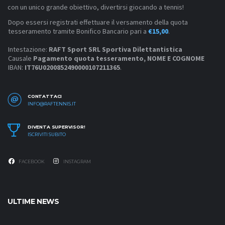
con un unico grande obiettivo, divertirsi giocando a tennis!
Dopo essersi registrati effettuare il versamento della quota
tesseramento tramite Bonifico Bancario pari a
€15,00
.
Intestazione:
RAFT Sport SRL Sportiva Dilettantistica
Causale
Pagamento quota tesseramento, NOME E COGNOME
IBAN:
IT76U0200852490000107211365
.
CONTATTACI
INFO@RAFTENNIS.IT
DIVENTA SUPERVISOR!
ISCRIVITI SUBITO
FACEBOOK
INSTAGRAM
ULTIME NEWS