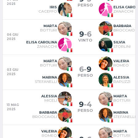
2025
PERSO
IRIS
ELISA CAROL
CACEFFO
ZANACCHI
MARTA
BARBARA
BOTTURI
BROCCAIOLI
9
-
6
06 GIU
2025
VINTO
ELISA CAROLINA
SILVIA
ZANACCHI
STORLINI
MARTA
VALERIA
BOTTURI
ROMEO
6
-
9
03 GIU
2025
PERSO
MARINA
ALESSIA
STEFANELLI
RAPUZZI
ALESSIA
MARTA
MICELI
BOTTURI
9
-
4
13 MAG
2025
PERSO
BARBARA
MARINA
BROCCAIOLI
STEFANELLI
VALERIA
MARTA
ROMEO
BOTTURI