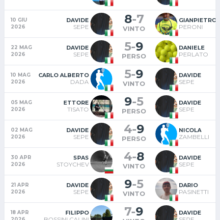
8
-
7
DAVIDE
GIANPIETRO
10 GIU
SEPE
PERONI
2026
VINTO
5
-
9
DAVIDE
DANIELE
22 MAG
SEPE
PERLATO
2026
PERSO
5
-
9
CARLO ALBERTO
DAVIDE
10 MAG
DADA
SEPE
2026
VINTO
9
-
5
ETTORE
DAVIDE
05 MAG
TISATO
SEPE
2026
PERSO
4
-
9
DAVIDE
NICOLA
02 MAG
SEPE
ZAMBELLI
2026
PERSO
4
-
8
SPAS
DAVIDE
30 APR
STOYCHEV
SEPE
2026
VINTO
9
-
5
DAVIDE
DARIO
21 APR
SEPE
PASINETTI
2026
VINTO
7
-
9
FILIPPO
DAVIDE
18 APR
BOSSINI CALINI
SEPE
2026