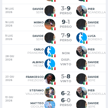
3
-
9
DAVIDE
PIER
18 LUG
SEPE
SCANDELLA
2026
PERSO
9
-
1
MIRKO
DAVIDE
16 LUG
COSTA
SEPE
2026
PERSO
7
-
9
DAVIDE
LUCA
11 LUG
SEPE
BORIERO
2026
PERSO
CARLO
PIER
PRANDINA
SCANDELLA
NON
28 GIU
DISP.
2026
ALBINO
DAVIDE
VINTO
MESSA
SEPE
5
-
8
FRANCESCO
DAVIDE
23 GIU
PREZIOSO
SEPE
2026
VINTO
STEFANO
PIER
6
-
2
VALLONCINI
SCANDELLA
13 GIU
6
-
0
2026
MATTEO
DAVIDE
PERSO
ODOLINI
SEPE