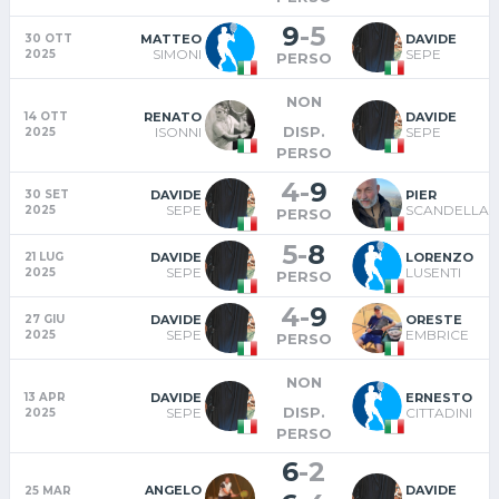
9
-
5
MATTEO
DAVIDE
30 OTT
SIMONI
SEPE
2025
PERSO
NON
RENATO
DAVIDE
14 OTT
DISP.
ISONNI
SEPE
2025
PERSO
4
-
9
DAVIDE
PIER
30 SET
SEPE
SCANDELLA
2025
PERSO
5
-
8
DAVIDE
LORENZO
21 LUG
SEPE
LUSENTI
2025
PERSO
4
-
9
DAVIDE
ORESTE
27 GIU
SEPE
EMBRICE
2025
PERSO
NON
DAVIDE
ERNESTO
13 APR
DISP.
SEPE
CITTADINI
2025
PERSO
6
-
2
ANGELO
DAVIDE
25 MAR