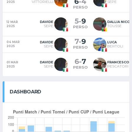
6
-
4
VITTORIELLI
SEPE
2025
PERSO
5
-
9
DAVIDE
DALLIA NICO
12 MAR
SEPE
TOUSSE
2025
PERSO
7
-
9
DAVIDE
LUCA
04 MAR
SEPE
BERTOLI
2025
PERSO
6
-
7
DAVIDE
FRANCESCO
01 MAR
SEPE
PESCATORI
2025
PERSO
DASHBOARD