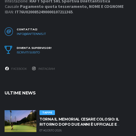
Intestazione:
RAFT Sport SRL Sportiva Dilettantistica
Causale
Pagamento quota tesseramento, NOME E COGNOME
IBAN:
IT76U0200852490000107211365
.
CONTATTACI
INFO@RAFTENNIS.IT
DIVENTA SUPERVISOR!
ISCRIVITI SUBITO
FACEBOOK
INSTAGRAM
ULTIME NEWS
TAPPE
TORNA IL MEMORIAL CESARE COLOSIO: IL
RITORNO DOPO DUE ANNI È UFFICIALE E
BRESCIA È PRONTA AD INFIAMMARSI!
07 AGOSTO 2026