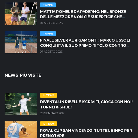
TAPPE
MATTIA ROMELE DA PADERNO: NEL BRONZE
DELLE MEZZORE NON C'È SUPERFICIE CHE
TENGA
07 AGOSTO 2026
TAPPE
FINALE SILVER AL RIGAMONTI : MARCO USSOLI
CONQUISTA IL SUO PRIMO TITOLO CONTRO
MASSIMO CRISCIONE
07 AGOSTO 2026
NEWS PIÙ VISTE
IL TEAM
DIVENTA UN RIBELLE ISCRIVITI, GIOCA CON NOI!
TORNEI & SFIDE!
28 GENNAIO 2017
IL TEAM
ROYAL CUP SAN VINCENZO: TUTTE LE INFO PER
PRENOTARE