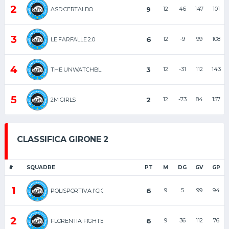
2
9
12
46
147
101
ASD CERTALDO
3
6
12
-9
99
108
LE FARFALLE 2.0
4
3
12
-31
112
143
THE UNWATCHBL
5
2
12
-73
84
157
2M GIRLS
CLASSIFICA GIRONE 2
#
SQUADRE
PT
M
DG
GV
GP
1
6
9
5
99
94
POLISPORTIVA I'GIGLIO CLUB
2
6
9
36
112
76
FLORENTIA FIGHTERS