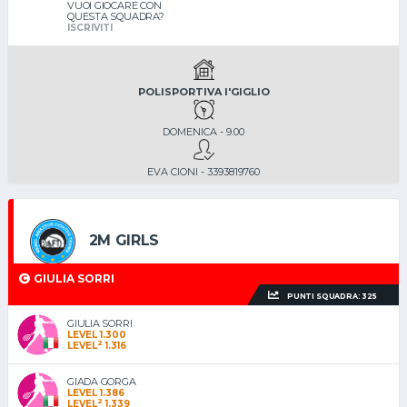
VUOI GIOCARE CON
QUESTA SQUADRA?
ISCRIVITI
POLISPORTIVA I'GIGLIO
DOMENICA - 9.00
EVA CIONI - 3393819760
2M GIRLS
GIULIA SORRI
PUNTI SQUADRA: 325
GIULIA SORRI
LEVEL 1.300
2
LEVEL
1.316
GIADA GORGA
LEVEL 1.386
2
LEVEL
1.339