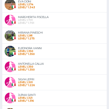
EVA CIONI
LEVEL 1.274
2
LEVEL
1.343
MARGHERITA FISCELLA
LEVEL 1.701
2
LEVEL
1.701
MIRIANA PINESCHI
LEVEL 1.281
2
LEVEL
1.275
ELEONORA VANNI
LEVEL 1.350
2
LEVEL
1.350
ANTONELLA CALLAI
LEVEL 1.350
2
LEVEL
1.350
SILVIA LEPRI
LEVEL 1.301
2
LEVEL
1.226
JLENIA SANTI
LEVEL 1.321
2
LEVEL
1.316