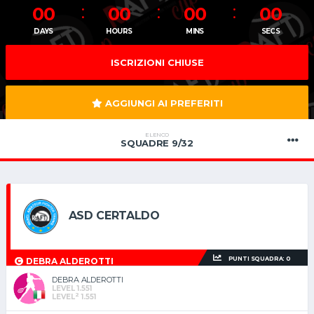
00
00
00
00
DAYS
HOURS
MINS
SECS
ISCRIZIONI CHIUSE
AGGIUNGI AI PREFERITI
ELENCO
SQUADRE 9/32
ASD CERTALDO
PUNTI SQUADRA: 0
DEBRA ALDEROTTI
DEBRA ALDEROTTI
LEVEL 1.551
2
LEVEL
1.551