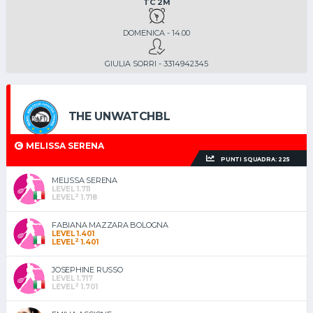
TC 2M
DOMENICA - 14.00
GIULIA SORRI - 3314942345
THE UNWATCHBL
MELISSA SERENA
PUNTI SQUADRA: 225
MELISSA SERENA
LEVEL 1.711
2
LEVEL
1.718
FABIANA MAZZARA BOLOGNA
LEVEL 1.401
2
LEVEL
1.401
JOSEPHINE RUSSO
LEVEL 1.717
2
LEVEL
1.701