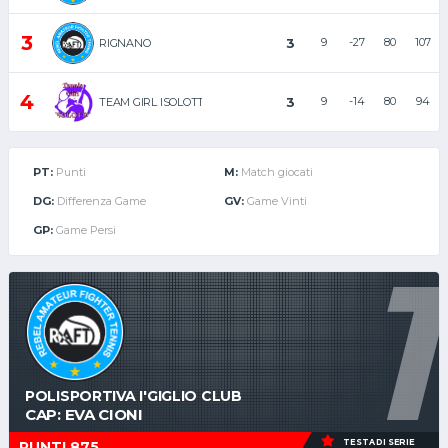
3
3
9
-27
80
107
RIGNANO
4
3
9
-14
80
94
TEAM GIRL ISOLOTTO
PT:
Punti
M:
Match giocati
DG:
Differenza Game
GV:
Game Vinti
GP:
Game Persi
1
POLISPORTIVA I'GIGLIO CLUB
CAP: EVA CIONI
TESTA DI SERIE
PUNTI 875