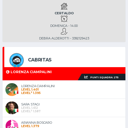
CERTALDO
DOMENICA - 14.00
DEBRA ALDEROTTI - 3392129423
CABRITAS
LORENZA CIAMPALINI
PUNTI SQUADRA: 275
LORENZA CIAMPALINI
LEVEL 1.401
2
LEVEL
1.395
SARA STAGI
LEVEL 1.612
2
LEVEL
1.587
ARIANNA BOSCARO
LEVEL 1.379