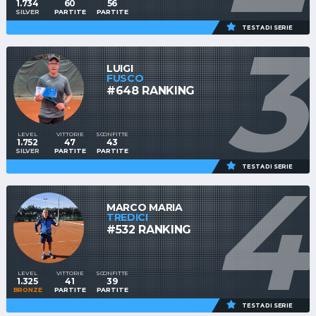
1.734
60
56
SILVER
PARTITE
PARTITE
3
TESTA DI SERIE
LUIGI
FUSCO
#648 RANKING
LEVEL
VITTORIE
SCONFITTE
1.752
47
43
SILVER
PARTITE
PARTITE
4
TESTA DI SERIE
MARCO MARIA
TREDICI
#532 RANKING
LEVEL
VITTORIE
SCONFITTE
1.325
41
39
BRONZE
PARTITE
PARTITE
TESTA DI SERIE