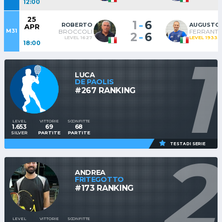
12:00
25
-
1
6
ROBERTO
AUGUSTO
APR
M31
BROCCOLI
FERRANTI
-
2
6
LEVEL 1627
LEVEL 1933
18:00
1
LUCA
DE PAOLIS
#267 RANKING
LEVEL
VITTORIE
SCONFITTE
1.653
69
68
SILVER
PARTITE
PARTITE
2
TESTA DI SERIE
ANDREA
FRITEGOTTO
#173 RANKING
LEVEL
VITTORIE
SCONFITTE