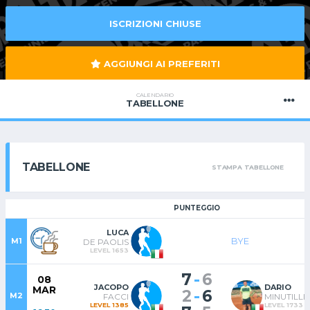
ISCRIZIONI CHIUSE
AGGIUNGI AI PREFERITI
CALENDARIO
TABELLONE
TABELLONE
STAMPA TABELLONE
PUNTEGGIO
LUCA
BYE
M1
DE PAOLIS
LEVEL 1653
-
7
6
08
JACOPO
DARIO
MAR
-
2
6
M2
FACCI
MINUTILLI
LEVEL 1385
LEVEL 1733