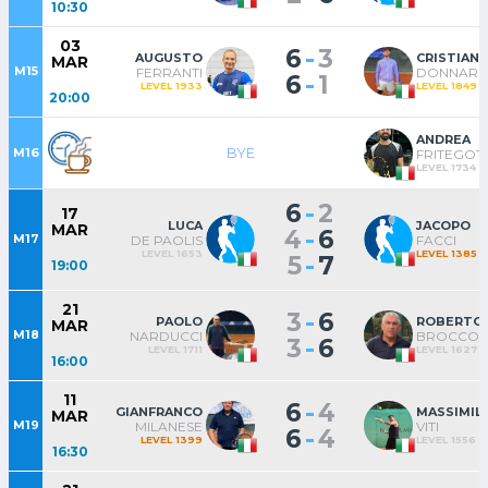
10:30
03
-
6
3
AUGUSTO
CRISTIAN
MAR
M15
FERRANTI
DONNAR
-
6
1
LEVEL 1933
LEVEL 1849
20:00
ANDREA
BYE
M16
FRITEGOT
LEVEL 1734
-
6
2
17
LUCA
JACOPO
MAR
-
4
6
M17
DE PAOLIS
FACCI
LEVEL 1653
LEVEL 1385
-
5
7
19:00
21
-
3
6
PAOLO
ROBERTO
MAR
M18
NARDUCCI
BROCCOL
-
3
6
LEVEL 1711
LEVEL 1627
16:00
11
-
6
4
GIANFRANCO
MASSIMIL
MAR
M19
MILANESE
VITI
-
6
4
LEVEL 1399
LEVEL 1556
16:30