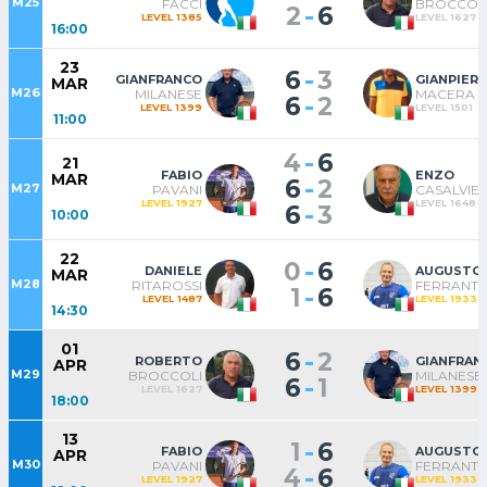
M25
FACCI
BROCCOL
-
2
6
LEVEL 1385
LEVEL 1627
16:00
23
-
6
3
GIANFRANCO
GIANPIER
MAR
M26
MILANESE
MACERA
-
6
2
LEVEL 1399
LEVEL 1501
11:00
-
4
6
21
FABIO
ENZO
MAR
-
6
2
M27
PAVANI
CASALVIER
LEVEL 1927
LEVEL 1648
-
6
3
10:00
22
-
0
6
DANIELE
AUGUSTO
MAR
M28
RITAROSSI
FERRANTI
-
1
6
LEVEL 1487
LEVEL 1933
14:30
01
-
6
2
ROBERTO
GIANFRAN
APR
M29
BROCCOLI
MILANESE
-
6
1
LEVEL 1627
LEVEL 1399
18:00
13
-
1
6
FABIO
AUGUSTO
APR
M30
PAVANI
FERRANTI
-
4
6
LEVEL 1927
LEVEL 1933