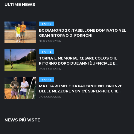
ULTIME NEWS
TAPPE
BG DIAMOND 2.0: TABELLONE DOMINATO NEL
GRAN RITORNO DI FORNONI
08 AGOSTO 2026
TAPPE
TORNA IL MEMORIAL CESARE COLOSIO: IL
RITORNO DOPO DUE ANNI È UFFICIALE E
BRESCIA È PRONTA AD INFIAMMARSI!
07 AGOSTO 2026
TAPPE
MATTIA ROMELE DA PADERNO: NEL BRONZE
DELLE MEZZORE NON C'È SUPERFICIE CHE
TENGA
07 AGOSTO 2026
NEWS PIÙ VISTE