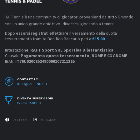
RAFTennis è una community di giocatori provenienti da tutto il Mondo
con un unico grande obiettivo, divertirsi giocando a tennis!
Dopo essersi registrati effettuare il versamento della quota
tesseramento tramite Bonifico Bancario pari a
€15,00
.
Intestazione:
RAFT Sport SRL Sportiva Dilettantistica
Causale
Pagamento quota tesseramento, NOME E COGNOME
IBAN:
IT76U0200852490000107211365
.
CONTATTACI
INFO@RAFTENNIS.IT
DIVENTA SUPERVISOR!
ISCRIVITI SUBITO
FACEBOOK
INSTAGRAM