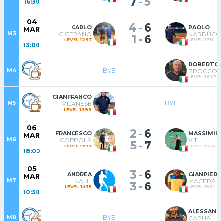
-
7
5
16:30
04
-
4
6
CARLO
PAOLO
MAR
M3
CICERANO
NARDUCC
-
1
6
LEVEL 1297
LEVEL 1711
13:00
ROBERTO
BYE
M4
BROCCOL
LEVEL 1627
GIANFRANCO
BYE
M5
MILANESE
LEVEL 1399
06
-
2
6
FRANCESCO
MASSIMIL
MAR
M6
COPPOLA
VITI
-
5
7
LEVEL 1272
LEVEL 1556
18:00
05
-
3
6
ANDREA
GIANPIER
MAR
M7
NALLI
MACERA
-
3
6
LEVEL 1435
LEVEL 1501
10:30
ALESSAN
BYE
M8
CAPUA