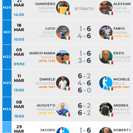
21
GIANPIERO
ALESSAN
MAR
M20
MACERA
CAPUA
RITIRATO
LEVEL 1501
LEVEL 1579
14:30
18
-
1
6
LUIGI
FABIO
MAR
M21
FUSCO
PAVANI
-
4
6
LEVEL 1752
LEVEL 1927
10:00
09
-
1
6
MARCO MARIA
ENZO
MAR
M22
TREDICI
CASALVIER
-
3
6
LEVEL 1325
LEVEL 1648
09:30
-
6
2
11
DANIELE
MICHELE
MAR
-
4
6
M23
RITAROSSI
PELLE
LEVEL 1487
LEVEL 1461
-
6
0
13:00
08
-
6
2
AUGUSTO
ANDREA
MAR
M24
FERRANTI
FRITEGOT
-
6
2
LEVEL 1933
LEVEL 1734
15:00
29
-
1
6
JACOPO
ROBERTO
MAR