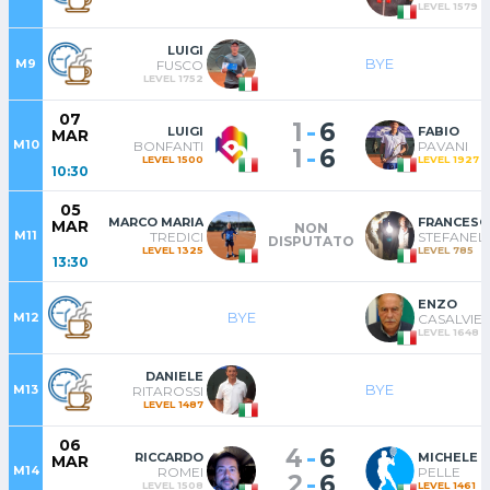
LEVEL 1579
LUIGI
BYE
M9
FUSCO
LEVEL 1752
07
-
1
6
LUIGI
FABIO
MAR
M10
BONFANTI
PAVANI
-
1
6
LEVEL 1500
LEVEL 1927
10:30
05
MARCO MARIA
MAR
NON
M11
TREDICI
STEFANELL
DISPUTATO
LEVEL 1325
LEVEL 785
13:30
ENZO
BYE
M12
CASALVIER
LEVEL 1648
DANIELE
BYE
M13
RITAROSSI
LEVEL 1487
06
-
4
6
RICCARDO
MICHELE
MAR
M14
ROMEI
PELLE
-
2
6
LEVEL 1508
LEVEL 1461