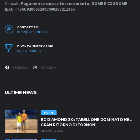
Causale
Pagamento quota tesseramento, NOME E COGNOME
IBAN:
IT76U0200852490000107211365
.
CONTATTACI
INFO@RAFTENNIS.IT
DIVENTA SUPERVISOR!
ISCRIVITI SUBITO
FACEBOOK
INSTAGRAM
ULTIME NEWS
TAPPE
BG DIAMOND 2.0: TABELLONE DOMINATO NEL
GRAN RITORNO DI FORNONI
08 AGOSTO 2026