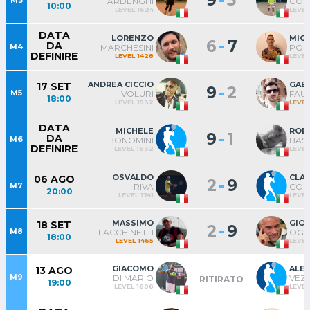
9
5
M3
ARDENGHI
COM
10:00
LEVEL 1624
LEVEL
DATA
LORENZO
MIC
-
6
7
DA
M4
MARCHESINI
POLI
DEFINIRE
LEVEL 1428
LEVEL
ANDREA CICCIO
GAB
17 SET
-
9
2
M5
VOLURI
FAUS
18:00
LEVEL 1532
LEVEL
DATA
MICHELE
ROB
-
9
1
DA
M6
BONOMINI
BAST
DEFINIRE
LEVEL 1632
LEVEL
OSVALDO
CLA
06 AGO
-
2
9
M7
RIVA
COM
20:00
LEVEL 1741
LEVEL
MASSIMO
GIO
18 SET
-
2
9
M8
FACCHINETTI
OGG
18:00
LEVEL 1465
LEVEL
GIACOMO
ALE
13 AGO
M9
DI MARIO
VEZ
RITIRATO
19:00
LEVEL 1606
LEVEL