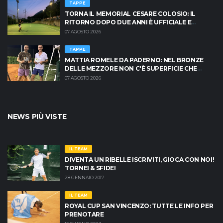
TAPPE
TORNA IL MEMORIAL CESARE COLOSIO: IL
RITORNO DOPO DUE ANNI È UFFICIALE E
BRESCIA È PRONTA AD INFIAMMARSI!
07 AGOSTO 2026
TAPPE
MATTIA ROMELE DA PADERNO: NEL BRONZE
DELLE MEZZORE NON C'È SUPERFICIE CHE
TENGA
07 AGOSTO 2026
NEWS PIÙ VISTE
IL TEAM
DIVENTA UN RIBELLE ISCRIVITI, GIOCA CON NOI!
TORNEI & SFIDE!
28 GENNAIO 2017
IL TEAM
ROYAL CUP SAN VINCENZO: TUTTE LE INFO PER
PRENOTARE