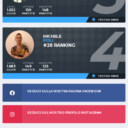
LEVEL
VITTORIE
SCONFITTE
1.532
159
148
SILVER
PARTITE
PARTITE
4
TESTA DI SERIE
MICHELE
POLI
#28 RANKING
LEVEL
VITTORIE
SCONFITTE
1.683
149
125
SILVER
PARTITE
PARTITE
TESTA DI SERIE
SEGUICI SULLA NOSTRA PAGINA FACEBOOK
SEGUICI SUL NOSTRO PROFILO INSTAGRAM