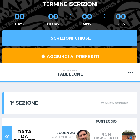
TERMINE ISCRIZIONI
00
00
00
00
DAYS
HOURS
MINS
SECS
ISCRIZIONI CHIUSE
AGGIUNGI AI PREFERITI
CALENDARIO
TABELLONE
1° SEZIONE
STAMPA SEZIONE
PUNTEGGIO
DATA
LORENZO
A
NON
DA
Q1
MARCHESINI
Z
DISPUTATO