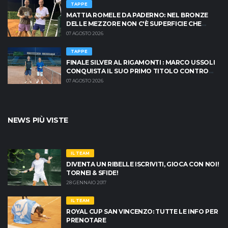
TAPPE
MATTIA ROMELE DA PADERNO: NEL BRONZE
DELLE MEZZORE NON C'È SUPERFICIE CHE
TENGA
07 AGOSTO 2026
TAPPE
FINALE SILVER AL RIGAMONTI : MARCO USSOLI
CONQUISTA IL SUO PRIMO TITOLO CONTRO
MASSIMO CRISCIONE
07 AGOSTO 2026
NEWS PIÙ VISTE
IL TEAM
DIVENTA UN RIBELLE ISCRIVITI, GIOCA CON NOI!
TORNEI & SFIDE!
28 GENNAIO 2017
IL TEAM
ROYAL CUP SAN VINCENZO: TUTTE LE INFO PER
PRENOTARE