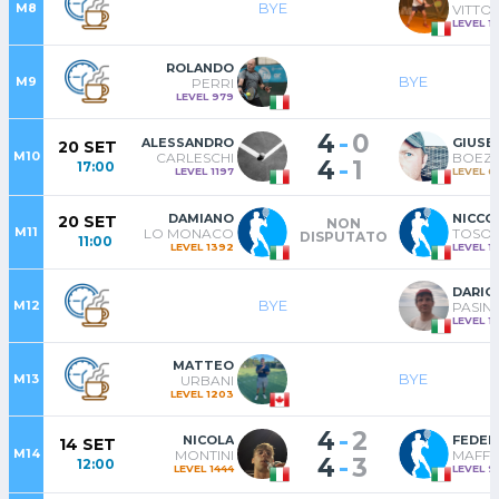
BYE
M8
VITTOR
LEVEL 1
ROLANDO
BYE
M9
PERRI
LEVEL 979
-
4
0
ALESSANDRO
GIUSE
20 SET
M10
CARLESCHI
BOEZI
-
4
1
17:00
LEVEL 1197
LEVEL 6
DAMIANO
NICCO
20 SET
NON
M11
LO MONACO
TOSON
DISPUTATO
11:00
LEVEL 1392
LEVEL 1
DARIO
BYE
M12
PASINE
LEVEL 1
MATTEO
BYE
M13
URBANI
LEVEL 1203
-
4
2
NICOLA
FEDER
14 SET
M14
MONTINI
MAFFI
-
4
3
12:00
LEVEL 1444
LEVEL 9