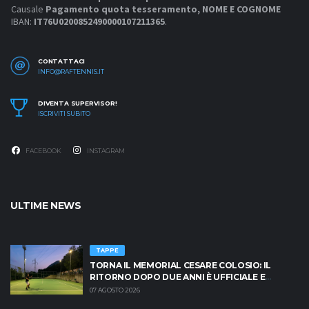
Causale
Pagamento quota tesseramento, NOME E COGNOME
IBAN:
IT76U0200852490000107211365
.
CONTATTACI
INFO@RAFTENNIS.IT
DIVENTA SUPERVISOR!
ISCRIVITI SUBITO
FACEBOOK
INSTAGRAM
ULTIME NEWS
TAPPE
TORNA IL MEMORIAL CESARE COLOSIO: IL
RITORNO DOPO DUE ANNI È UFFICIALE E
BRESCIA È PRONTA AD INFIAMMARSI!
07 AGOSTO 2026