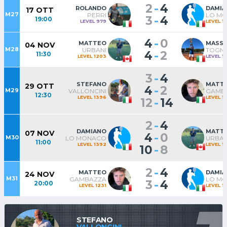
-
2
4
ROLANDO
DAMI
17 OTT
M27
PERRI
LO M
-
3
4
19:00
LEVEL 979
LEVEL 1
-
4
0
MATTEO
MASS
04 NOV
M28
URBANI
TOGNI
-
4
2
11:30
LEVEL 1203
LEVEL 1
-
3
4
STEFANO
MATT
29 OTT
-
4
2
M29
VALLONCINI
GAMB
12:30
LEVEL 1396
LEVEL 1
-
12
14
-
2
4
DAMIANO
MATT
07 NOV
-
4
0
M30
LO MONACO
URBAN
11:00
LEVEL 1392
LEVEL 1
-
10
8
-
2
4
MATTEO
DAMI
24 NOV
M31
GAMBAZZA
LO M
-
3
4
20:00
LEVEL 1231
LEVEL 1
STEFANO