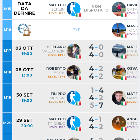
DATA
MATTEO
DAVID
NON
DA
M15
SERLINI
CATAN
DISPUTATO
DEFINIRE
LEVEL 866
LEVEL 1
MASS
BYE
M16
TOGNI
LEVEL 1
-
4
0
STEFANO
MATT
03 OTT
M17
VALLONCINI
PIARD
-
4
0
19:00
LEVEL 1396
LEVEL 6
-
4
2
ROBERTO
OSVA
08 OTT
M18
LECCHI
PELIZ
-
4
2
13:00
LEVEL 1346
LEVEL 9
-
1
4
FILIPPO
MATT
30 SET
-
4
2
M19
MENONI
GAMB
19:00
LEVEL 836
LEVEL 1
-
5
7
-
4
1
MATTEO
ANGE
29 SET
M20
TRICHILO
VITTOR
-
4
2
20:00
LEVEL 1189
LEVEL 1