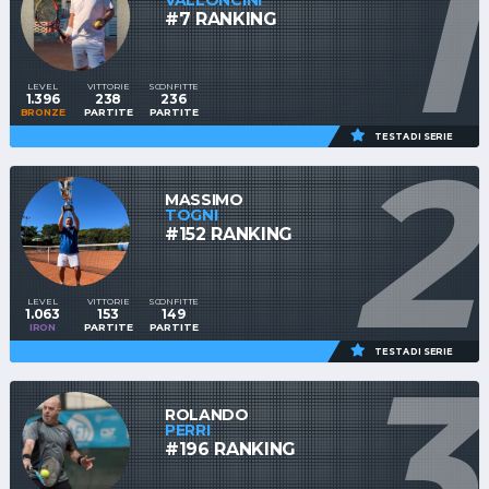
1
VALLONCINI
#7 RANKING
LEVEL
VITTORIE
SCONFITTE
1.396
238
236
BRONZE
PARTITE
PARTITE
2
TESTA DI SERIE
MASSIMO
TOGNI
#152 RANKING
LEVEL
VITTORIE
SCONFITTE
1.063
153
149
IRON
PARTITE
PARTITE
3
TESTA DI SERIE
ROLANDO
PERRI
#196 RANKING