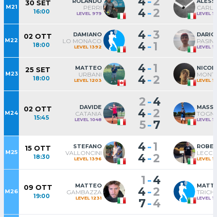
-
4
2
ROLANDO
ALESS
30 SET
M21
PERRI
CARLE
-
4
2
16:00
LEVEL 979
LEVEL 1
-
4
3
DAMIANO
DARIO
02 OTT
M22
LO MONACO
PASINE
-
4
1
18:00
LEVEL 1392
LEVEL 1
-
4
1
MATTEO
NICOL
25 SET
M23
URBANI
MONTI
-
4
2
18:00
LEVEL 1203
LEVEL 1
-
2
4
DAVIDE
MASS
02 OTT
-
4
2
M24
CATANIA
TOGNI
15:45
LEVEL 1048
LEVEL 1
-
5
7
-
4
1
STEFANO
ROBE
15 OTT
M25
VALLONCINI
LECCH
-
4
2
18:30
LEVEL 1396
LEVEL 1
-
1
4
MATTEO
MATT
09 OTT
-
4
2
M26
GAMBAZZA
TRICH
19:00
LEVEL 1231
LEVEL 1
-
7
4