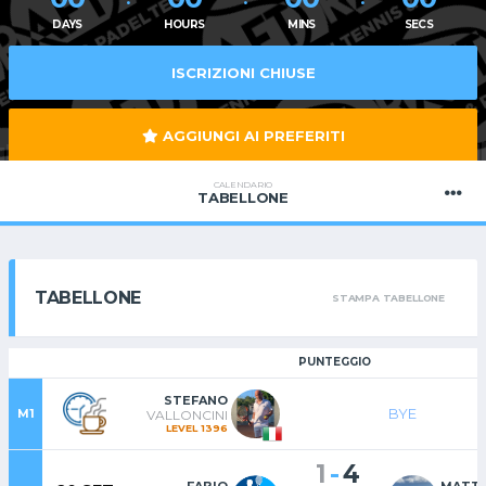
DAYS
HOURS
MINS
SECS
ISCRIZIONI CHIUSE
AGGIUNGI AI PREFERITI
CALENDARIO
TABELLONE
TABELLONE
STAMPA TABELLONE
PUNTEGGIO
STEFANO
BYE
M1
VALLONCINI
LEVEL 1396
-
1
4
FABIO
MATT