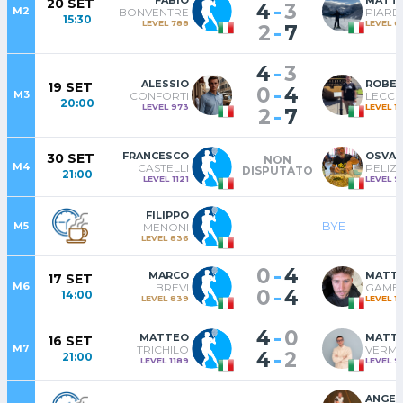
20 SET
-
4
3
M2
BONVENTRE
PIARD
15:30
LEVEL 788
LEVEL 6
-
2
7
-
4
3
ALESSIO
ROBE
19 SET
-
0
4
M3
CONFORTI
LECCH
20:00
LEVEL 973
LEVEL 1
-
2
7
FRANCESCO
OSVA
30 SET
NON
M4
CASTELLI
PELIZ
DISPUTATO
21:00
LEVEL 1121
LEVEL 9
FILIPPO
BYE
M5
MENONI
LEVEL 836
-
0
4
MARCO
MATT
17 SET
M6
BREVI
GAMB
-
0
4
14:00
LEVEL 839
LEVEL 1
-
4
0
MATTEO
MATTI
16 SET
M7
TRICHILO
VERMI
-
4
2
21:00
LEVEL 1189
LEVEL 9
ANGE