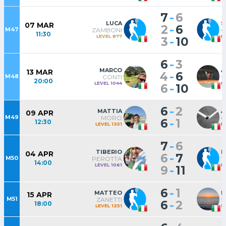
-
7
6
LUCA
S
07 MAR
-
2
6
M47
ZAMBONI
C
11:30
LEVEL 877
L
-
3
10
-
6
3
MARCO
A
13 MAR
-
4
6
M48
CONTI
S
20:00
LEVEL 1044
L
-
6
10
-
6
2
MATTIA
A
09 APR
M49
MORO
C
-
6
1
12:30
LEVEL 1351
L
-
7
6
TIBERIO
I
04 APR
-
6
7
M50
PEROTTA
T
14:00
LEVEL 1061
L
-
9
11
-
6
1
MATTEO
M
15 APR
M51
ZANETTI
S
-
6
2
18:00
LEVEL 1251
L