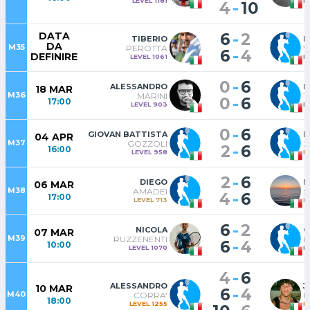
LEVEL 1181
L
-
4
10
-
DATA
6
2
TIBERIO
R
DA
M35
PEROTTA
V
-
6
4
DEFINIRE
LEVEL 1061
L
-
0
6
ALESSANDRO
I
18 MAR
M36
MARINI
T
-
0
6
17:00
LEVEL 903
L
-
0
6
GIOVAN BATTISTA
M
04 APR
M37
GOZZOLI
Z
-
2
6
16:00
LEVEL 958
L
-
2
6
DIEGO
M
06 MAR
M38
AMADEI
S
-
4
6
17:00
LEVEL 713
L
-
6
2
NICOLA
C
07 MAR
M39
RUZZENENTI
D
-
6
4
10:00
LEVEL 1070
L
-
4
6
ALESSANDRO
J
10 MAR
-
6
4
M40
CORRA'
F
18:00
LEVEL 1255
L