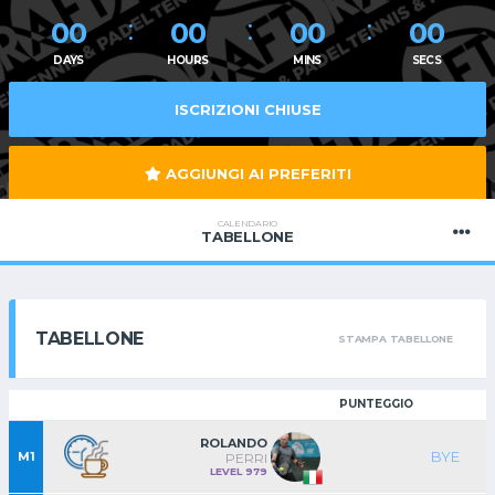
00
00
00
00
DAYS
HOURS
MINS
SECS
ISCRIZIONI CHIUSE
AGGIUNGI AI PREFERITI
CALENDARIO
TABELLONE
TABELLONE
STAMPA TABELLONE
PUNTEGGIO
ROLANDO
BYE
M1
PERRI
LEVEL 979