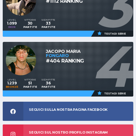
3
#1112 RANKING
LEVEL
VITTORIE
SCONFITTE
1.099
30
33
IRON
PARTITE
PARTITE
4
TESTA DI SERIE
JACOPO MARIA
FONGARO
#404 RANKING
LEVEL
VITTORIE
SCONFITTE
1.239
51
36
BRONZE
PARTITE
PARTITE
TESTA DI SERIE
SEGUICI SULLA NOSTRA PAGINA FACEBOOK
SEGUICI SUL NOSTRO PROFILO INSTAGRAM