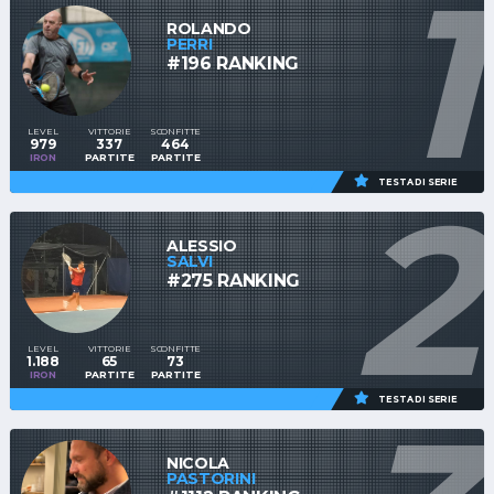
1
ROLANDO
PERRI
#196 RANKING
LEVEL
VITTORIE
SCONFITTE
979
337
464
IRON
PARTITE
PARTITE
2
TESTA DI SERIE
ALESSIO
SALVI
#275 RANKING
LEVEL
VITTORIE
SCONFITTE
1.188
65
73
IRON
PARTITE
PARTITE
TESTA DI SERIE
NICOLA
PASTORINI