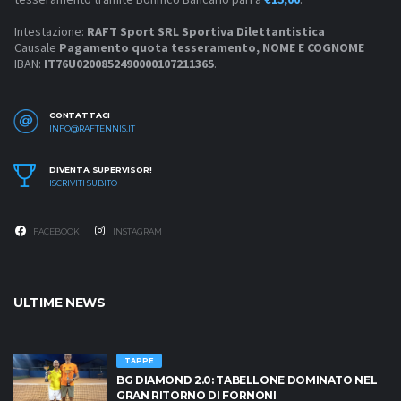
Intestazione:
RAFT Sport SRL Sportiva Dilettantistica
Causale
Pagamento quota tesseramento, NOME E COGNOME
IBAN:
IT76U0200852490000107211365
.
CONTATTACI
INFO@RAFTENNIS.IT
DIVENTA SUPERVISOR!
ISCRIVITI SUBITO
FACEBOOK
INSTAGRAM
ULTIME NEWS
TAPPE
BG DIAMOND 2.0: TABELLONE DOMINATO NEL
GRAN RITORNO DI FORNONI