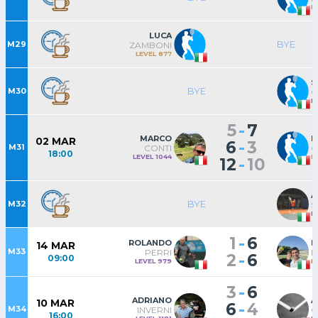
L
LUCA
BYE
M29
ZAMBONI
LEVEL 877
S
BYE
M30
C
L
-
5
7
MARCO
L
02 MAR
-
6
3
M31
CONTI
G
18:00
LEVEL 1044
L
-
12
10
A
BYE
M32
S
L
-
1
6
ROLANDO
M
14 MAR
M33
PERRI
-
2
6
09:00
LEVEL 979
L
-
3
6
ADRIANO
A
10 MAR
-
6
4
M34
INVERNI
C
16:00