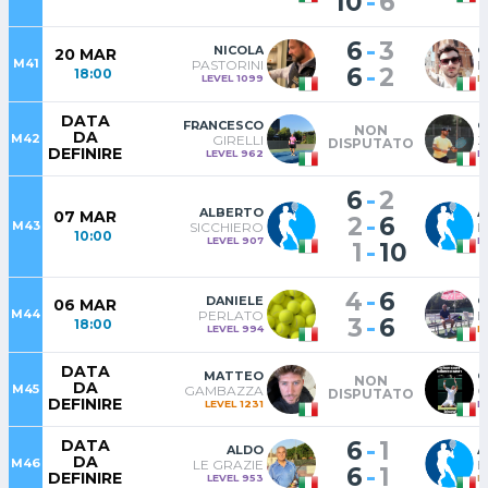
-
10
6
-
6
3
NICOLA
G
20 MAR
M41
PASTORINI
F
-
6
2
18:00
LEVEL 1099
L
DATA
FRANCESCO
C
NON
DA
M42
GIRELLI
Z
DISPUTATO
DEFINIRE
LEVEL 962
L
-
6
2
ALBERTO
A
07 MAR
-
2
6
M43
SICCHIERO
P
10:00
LEVEL 907
L
-
1
10
-
4
6
DANIELE
C
06 MAR
M44
PERLATO
B
-
3
6
18:00
LEVEL 994
L
DATA
MATTEO
C
NON
DA
M45
GAMBAZZA
G
DISPUTATO
DEFINIRE
LEVEL 1231
L
-
DATA
6
1
ALDO
A
DA
M46
LE GRAZIE
B
-
6
1
DEFINIRE
LEVEL 953
L