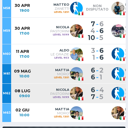
MATTEO
N
30 APR
NON
M58
ZANETTI
R
DISPUTATO
19:00
LEVEL 1251
L
-
7
6
NICOLA
C
30 APR
-
4
6
M59
PASTORINI
B
17:00
LEVEL 1099
L
-
10
5
-
3
6
ALDO
S
11 APR
M60
LE GRAZIE
C
-
1
6
17:00
LEVEL 953
L
-
6
2
MATTIA
M
09 MAG
M61
MORO
Z
-
6
1
10:00
LEVEL 1351
L
-
6
4
NICOLA
S
08 LUG
M62
PASTORINI
C
-
7
5
09:00
LEVEL 1099
L
MATTIA
N
02 GIU
M63
MORO
P
10:00
LEVEL 1351
L