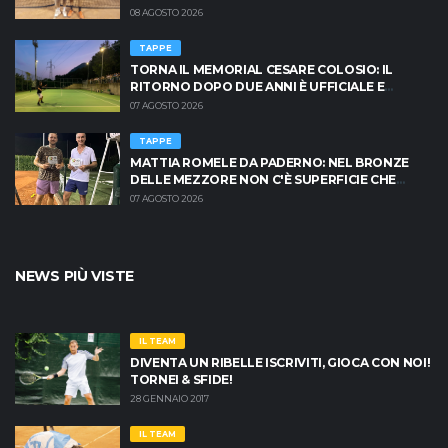
08 AGOSTO 2026
TAPPE
TORNA IL MEMORIAL CESARE COLOSIO: IL
RITORNO DOPO DUE ANNI È UFFICIALE E
BRESCIA È PRONTA AD INFIAMMARSI!
07 AGOSTO 2026
TAPPE
MATTIA ROMELE DA PADERNO: NEL BRONZE
DELLE MEZZORE NON C'È SUPERFICIE CHE
TENGA
07 AGOSTO 2026
NEWS PIÙ VISTE
IL TEAM
DIVENTA UN RIBELLE ISCRIVITI, GIOCA CON NOI!
TORNEI & SFIDE!
28 GENNAIO 2017
IL TEAM