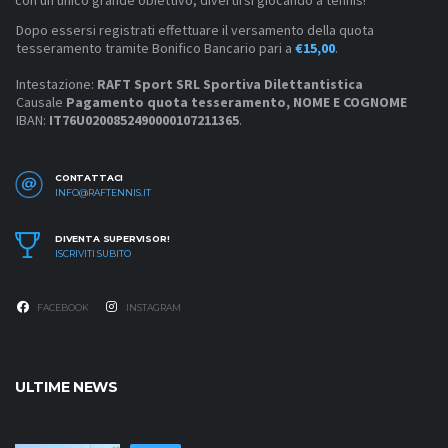
con un unico grande obiettivo, divertirsi giocando a tennis!
Dopo essersi registrati effettuare il versamento della quota
tesseramento tramite Bonifico Bancario pari a
€15,00
.
Intestazione:
RAFT Sport SRL Sportiva Dilettantistica
Causale
Pagamento quota tesseramento, NOME E COGNOME
IBAN:
IT76U0200852490000107211365
.
CONTATTACI
INFO@RAFTENNIS.IT
DIVENTA SUPERVISOR!
ISCRIVITI SUBITO
FACEBOOK
INSTAGRAM
ULTIME NEWS