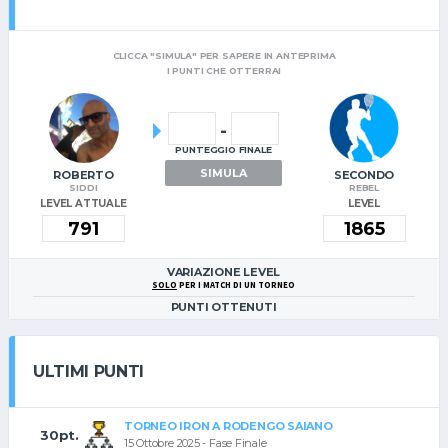
CLICCA "SIMULA" PER SAPERE IN ANTEPRIMA
I PUNTI CHE OTTERRAI
-
PUNTEGGIO FINALE
SIMULA
ROBERTO
SECONDO
SIDDI
REBEL
LEVEL ATTUALE
LEVEL
VARIAZIONE LEVEL
SOLO
PER I MATCH DI UN TORNEO
PUNTI OTTENUTI
ULTIMI PUNTI
TORNEO IRON A RODENGO SAIANO
30pt.
15 Ottobre 2025 - Fase Finale