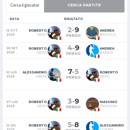
CERCA PARTITE
DATA
RISULTATO
T
2
-
9
ROBERTO
ANDREA
14 OTT
SIDDI
BROCCA
2025
PERSO
4
-
9
ROBERTO
ANDREA
05 SET
SIDDI
BARESI
2025
PERSO
C
7
-
5
ALESSANDRO
ROBERTO
10 LUG
ABENI
SIDDI
2025
PERSO
3
-
9
ROBERTO
MASSIMO
07 LUG
SIDDI
FRASSON
2025
PERSO
1
5
-
8
ROBERTO
ALESSANDRO
12 GIU
SIDDI
COMINI
2025