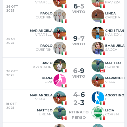
VITARELLI
RAVIZZA
6
-
5
26 OTT
2025
VINTO
PAOLO
LINDA
GUERRINI
CARERA
MARIANGELA
CHRISTIAN
VITARELLI
MANZONI
9
-
7
26 OTT
2025
VINTO
PAOLO
EMANUELA
GUERRINI
SACCHI
DARIO
MATTEO
AVOGADRI
URBANI
6
-
9
26 OTT
2025
VINTO
DIANA
MARIANGEL
TURA
VITARELLI
4
-
6
MARIANGELA
AGOSTINO
VITARELLI
ELLI
2
-
3
18 OTT
2025
MATTEO
LICIA
RITIRATO
URBANI
CORSINI
PERSO