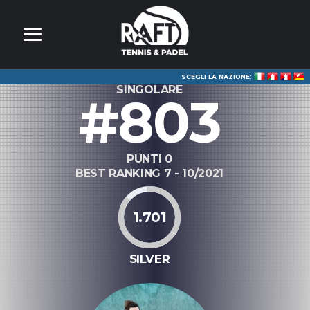
SCEGLI LA NAZIONE:
SINGOLARE
#803
PUNTI 0
BEST RANKING 7 - 10/2021
1.701
SILVER