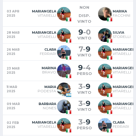
NON
MARIANGELA
MARIKA
03 APR
DISP.
VITARELLI
FACCHINI
2025
VINTO
9
-
0
MARIANGELA
SILVIA
28 MAR
VITARELLI
STORELLI
2025
VINTO
7
-
9
CLARA
MARIANGEL
26 MAR
FERRARI
VITARELLI
2025
VINTO
9
-
4
MARINA
MARIANGEL
23 MAR
BRAVO
VITARELLI
2025
PERSO
3
-
9
MARIA
MARIANGEL
11 MAR
PODESTA
VITARELLI
2025
VINTO
3
-
9
BARBARA
MARIANGEL
09 MAR
NONES
VITARELLI
2025
VINTO
3
-
9
MARIANGELA
CLARA
02 FEB
VITARELLI
FERRARI
2025
PERSO