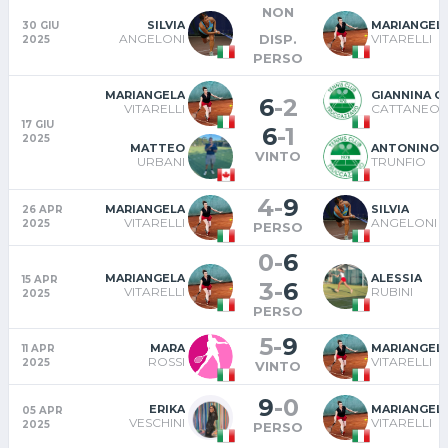
NON
SILVIA
MARIANGEL
30 GIU
DISP.
ANGELONI
VITARELLI
2025
PERSO
MARIANGELA
GIANNINA O
6
-
2
VITARELLI
CATTANEO
17 GIU
6
-
1
2025
MATTEO
ANTONINO
VINTO
URBANI
TRUNFIO
4
-
9
MARIANGELA
SILVIA
26 APR
VITARELLI
ANGELONI
2025
PERSO
0
-
6
MARIANGELA
ALESSIA
15 APR
3
-
6
VITARELLI
RUBINI
2025
PERSO
5
-
9
MARA
MARIANGEL
11 APR
ROSSI
VITARELLI
2025
VINTO
9
-
0
ERIKA
MARIANGEL
05 APR
VESCHINI
VITARELLI
2025
PERSO