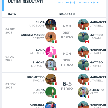
ULTIMI RISULTATI
VITTORIE (119)
SCONFITTE (179)
DATA
RISULTATO
SILVIA
MARIANGEL
ANGELONI
VITARELLI
NON
04 DIC
DISP.
2025
ANDREA MARCO
MATTEO
PERSO
LEOPIZZI
URBANI
LUCIA
MARIANGEL
ALLOCCA
VITARELLI
NON
03 DIC
DISP.
2025
SIMONE
MATTEO
PERSO
DURANTI
URBANI
PROMETEO
MARIANGEL
PAGANI
VITARELLI
6
-
5
09 NOV
2025
PERSO
ANNA
ALBERTO
DE LEO
MUTTI
GABRIELE
MARIANGEL
MAGRI
VITARELLI