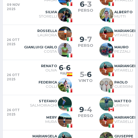
6
-
3
09 NOV
2025
PERSO
SILVIA
ALBERTO
STORELLI
MUTTI
ROSSELLA
MARIANGEL
LAURORA
VITARELLI
9
-
7
26 OTT
2025
PERSO
GIANLUIGI CARLO
MAURO
COSTA
PEZZALI
RENATO
MARIANGEL
OLIVA
VITARELLI
5
-
6
26 OTT
2025
VINTO
FEDERICA
PAOLO
COLLI
GUERRINI
STEFANO
MATTEO
SALMOIRAGHI
URBANI
9
-
4
26 OTT
2025
PERSO
MERY
MARIANGEL
MURA
VITARELLI
MARIANGELA
GIUSEPPE