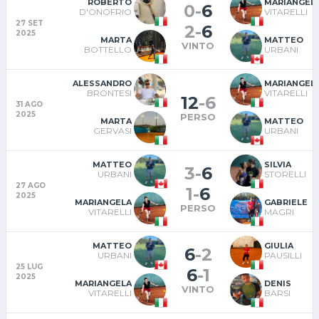
ROBERTO
MARIANGEL
0
-
6
D'ONOFRIO
VITARELLI
27 SET
2
-
6
2025
MARTA
MATTEO
VINTO
BOTTELLO
URBANI
ALESSANDRO
MARIANGEL
BRONTESI
VITARELLI
12
-
6
31 AGO
2025
PERSO
MARTA
MATTEO
GERVASI
URBANI
MATTEO
SILVIA
3
-
6
URBANI
STORELLI
27 AGO
1
-
6
2025
MARIANGELA
GABRIELE
PERSO
VITARELLI
MAGRI
MATTEO
GIULIA
6
-
2
URBANI
PAUSILLI
25 LUG
6
-
1
2025
MARIANGELA
DENIS
VINTO
VITARELLI
BARSI