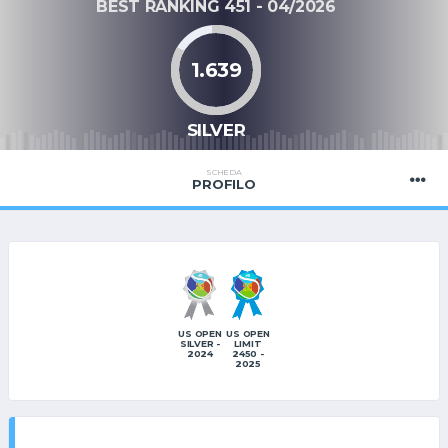
BEST RANKING 451 - 04/2026
1.639
SILVER
SCHEDA
PROFILO
US OPEN
US OPEN
SILVER -
LIMIT
2024
2450 -
2025