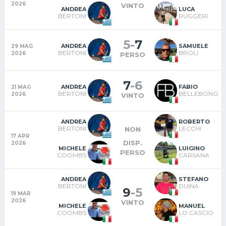
2026
VINTO
ANDREA
LUCA
BERTONI
RUGGERI
5
-
7
ANDREA
SAMUELE
29 MAG
BERTONI
BROLI
2026
PERSO
7
-
6
ANDREA
FABIO
21 MAG
BERTONI
BELLEBONO
2026
VINTO
ANDREA
ROBERTO
BERTONI
LECCHI
NON
17 APR
DISP.
2026
MICHELE
LUIGINO
PERSO
COOMBS
CARSANA
ANDREA
STEFANO
BERTONI
DUINA
9
-
5
19 MAR
2026
VINTO
MICHELE
MANUEL
COOMBS
LO CASCIO