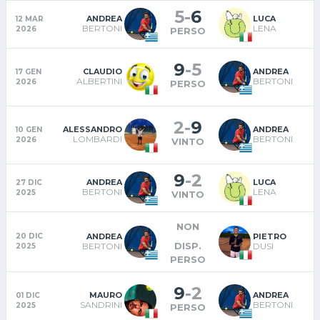
5
-
6
ANDREA
LUCA
12 MAR
BERTONI
LENA
2026
PERSO
9
-
5
CLAUDIO
ANDREA
17 GEN
ALBERTINI
BERTONI
2026
PERSO
2
-
9
ALESSANDRO
ANDREA
10 GEN
LOMBARDI
BERTONI
2026
VINTO
9
-
2
ANDREA
LUCA
27 DIC
BERTONI
LENA
2025
VINTO
NON
ANDREA
PIETRO
20 DIC
DISP.
BERTONI
DUSI
2025
PERSO
9
-
2
MAURO
ANDREA
01 DIC
SANDRINI
BERTONI
2025
PERSO