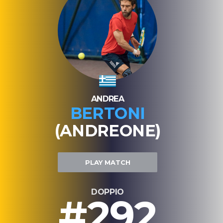
ANDREA
BERTONI
(ANDREONE)
PLAY MATCH
DOPPIO
#292