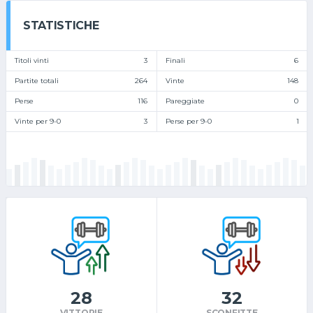
STATISTICHE
Titoli vinti
3
Finali
6
Partite totali
264
Vinte
148
Perse
116
Pareggiate
0
Vinte per 9-0
3
Perse per 9-0
1
28
32
VITTORIE
SCONFITTE