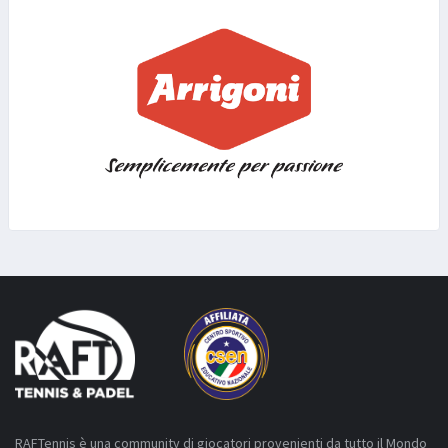
RAFTennis è una community di giocatori provenienti da tutto il Mondo