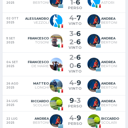
1
-
6
BERTONI
ASTORI
2025
PERSO
4
-
7
ALESSANDRO
ANDREA
02 OTT
VEZZOLI
BERTONI
2025
VINTO
3
-
6
FRANCESCO
ANDREA
11 SET
2
-
6
TOSONI
BERTONI
2025
VINTO
2
-
6
FRANCESCO
ANDREA
04 SET
0
-
6
DE MARIE
BERTONI
2025
VINTO
4
-
9
MATTEO
ANDREA
26 AGO
LONGHI
BERTONI
2025
VINTO
9
-
3
RICCARDO
ANDREA
24 LUG
SCOLARI
BERTONI
2025
PERSO
4
-
9
ANDREA
RICCARDO
22 LUG
BERTONI
SCOLARI
2025
PERSO