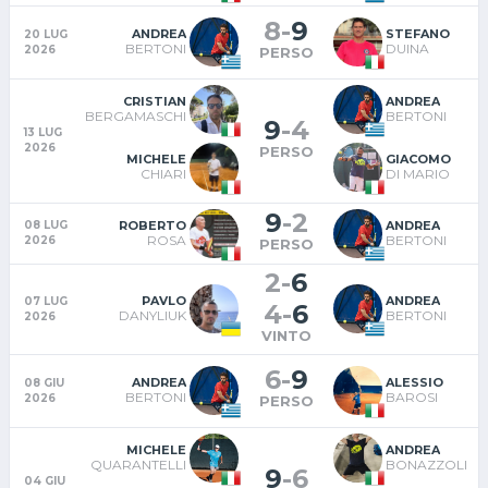
8
-
9
ANDREA
STEFANO
20 LUG
BERTONI
DUINA
2026
PERSO
CRISTIAN
ANDREA
BERGAMASCHI
BERTONI
9
-
4
13 LUG
2026
PERSO
MICHELE
GIACOMO
CHIARI
DI MARIO
9
-
2
ROBERTO
ANDREA
08 LUG
ROSA
BERTONI
2026
PERSO
2
-
6
PAVLO
ANDREA
07 LUG
4
-
6
DANYLIUK
BERTONI
2026
VINTO
6
-
9
ANDREA
ALESSIO
08 GIU
BERTONI
BAROSI
2026
PERSO
MICHELE
ANDREA
QUARANTELLI
BONAZZOLI
9
-
6
04 GIU