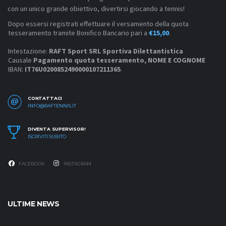
con un unico grande obiettivo, divertirsi giocando a tennis!
Dopo essersi registrati effettuare il versamento della quota
tesseramento tramite Bonifico Bancario pari a
€15,00
.
Intestazione:
RAFT Sport SRL Sportiva Dilettantistica
Causale
Pagamento quota tesseramento, NOME E COGNOME
IBAN:
IT76U0200852490000107211365
.
CONTATTACI
INFO@RAFTENNIS.IT
DIVENTA SUPERVISOR!
ISCRIVITI SUBITO
FACEBOOK
INSTAGRAM
ULTIME NEWS