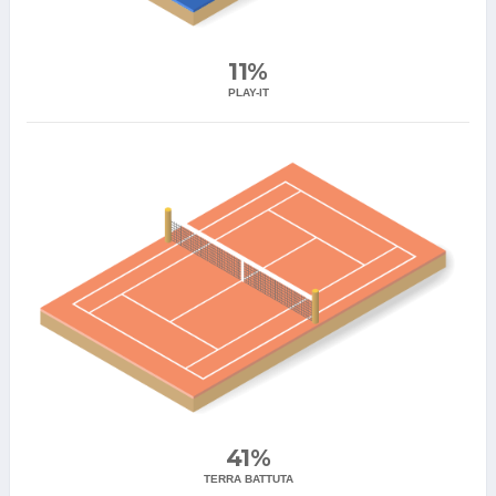
11%
PLAY-IT
41%
TERRA BATTUTA