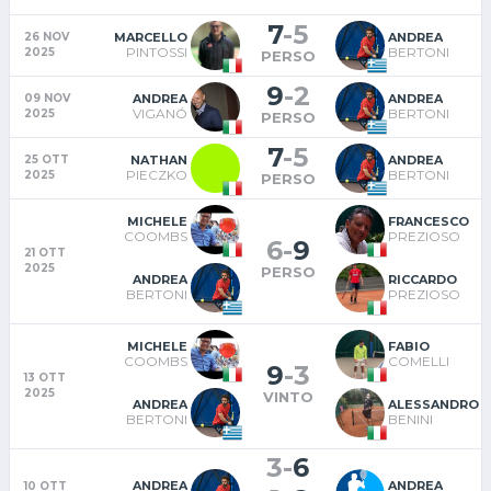
7
-
5
MARCELLO
ANDREA
26 NOV
PINTOSSI
BERTONI
2025
PERSO
9
-
2
ANDREA
ANDREA
09 NOV
VIGANÓ
BERTONI
2025
PERSO
7
-
5
NATHAN
ANDREA
25 OTT
PIECZKO
BERTONI
2025
PERSO
MICHELE
FRANCESCO
COOMBS
PREZIOSO
6
-
9
21 OTT
2025
PERSO
ANDREA
RICCARDO
BERTONI
PREZIOSO
MICHELE
FABIO
COOMBS
COMELLI
9
-
3
13 OTT
2025
VINTO
ANDREA
ALESSANDRO
BERTONI
BENINI
3
-
6
ANDREA
ANDREA
10 OTT