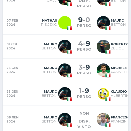
DISP.
GALLI
BETTONI
2024
PERSO
9
-
0
NATHAN
MAURO
07 FEB
PIECZKO
BETTONI
2024
PERSO
4
-
9
MAURO
ROBERTO
01 FEB
BETTONI
ZELIOLI
2024
PERSO
3
-
9
MAURO
MICHELE
26 GEN
BETTONI
PASINETTI
2024
PERSO
1
-
9
MAURO
CLAUDIO
23 GEN
BETTONI
ALBERTINI
2024
PERSO
NON
MAURO
FRANCESC
09 GEN
DISP.
BETTONI
FRANZINI
2024
VINTO