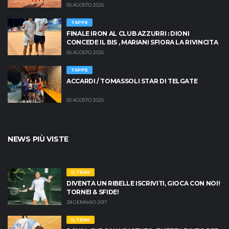
05 AGOSTO 2026
TAPPE
FINALE IRON AL CLUB AZZURRI : DIONI
CONCEDE IL BIS , MARIANI SFIORA LA RIVINCITA
05 AGOSTO 2026
TAPPE
ACCARDI / TOMASSOLI STAR DI TELGATE
05 AGOSTO 2026
NEWS PIÙ VISTE
IL TEAM
DIVENTA UN RIBELLE ISCRIVITI, GIOCA CON NOI!
TORNEI & SFIDE!
28 GENNAIO 2017
IL TEAM