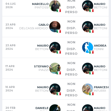
NON
MARCELLO
MAURO
04 LUG
DISP.
PINTOSSI
BETTONI
2026
PERSO
NON
CARLO
MAURO
23 APR
DISP.
DELCASSI ARDIGO'
BETTONI
2024
PERSO
NON
MAURO
ANDREA
23 APR
DISP.
BETTONI
TONNI
2024
PERSO
NON
STEFANO
MAURO
17 APR
DISP.
PIAZZI
BETTONI
2024
PERSO
NON
MAURO
FRANCESC
10 APR
DISP.
BETTONI
INTURRI
2024
PERSO
NON
DANIELE
MAURO
20 FEB