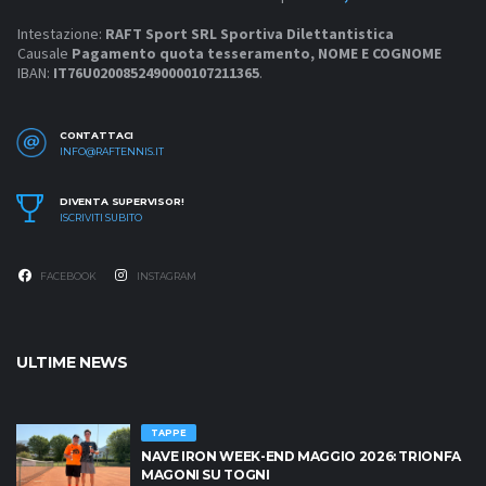
Intestazione:
RAFT Sport SRL Sportiva Dilettantistica
Causale
Pagamento quota tesseramento, NOME E COGNOME
IBAN:
IT76U0200852490000107211365
.
CONTATTACI
INFO@RAFTENNIS.IT
DIVENTA SUPERVISOR!
ISCRIVITI SUBITO
FACEBOOK
INSTAGRAM
ULTIME NEWS
TAPPE
NAVE IRON WEEK-END MAGGIO 2026: TRIONFA
MAGONI SU TOGNI