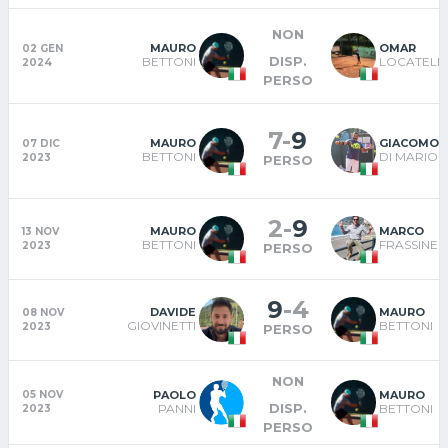
NON
MAURO
OMAR
02 GEN
DISP.
BETTONI
LOCATELLI
2024
PERSO
7
-
9
MAURO
GIACOMO
07 DIC
BETTONI
DI MARIO
2023
PERSO
2
-
9
MAURO
MARCO
13 NOV
BETTONI
FRASSINE
2023
PERSO
9
-
4
DAVIDE
MAURO
08 NOV
GIOVINETTI
BETTONI
2023
PERSO
NON
PAOLO
MAURO
05 NOV
DISP.
PANNI
BETTONI
2023
PERSO