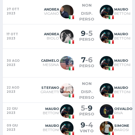
NON
ANDREA
MAURO
27 OTT
DISP.
VIGANÓ
BETTONI
2023
PERSO
9
-
5
ANDREA
MAURO
17 OTT
BIOLO
BETTONI
2023
PERSO
7
-
6
CARMELO
MAURO
30 AGO
MESSINA
BETTONI
2023
PERSO
NON
STEFANO
MAURO
22 AGO
DISP.
GRANETTI
BETTONI
2023
PERSO
5
-
9
MAURO
OSVALDO
22 GIU
BETTONI
RIVA
2023
PERSO
9
-
4
MAURO
SIMONE
09 GIU
BETTONI
BAROSI
2023
VINTO