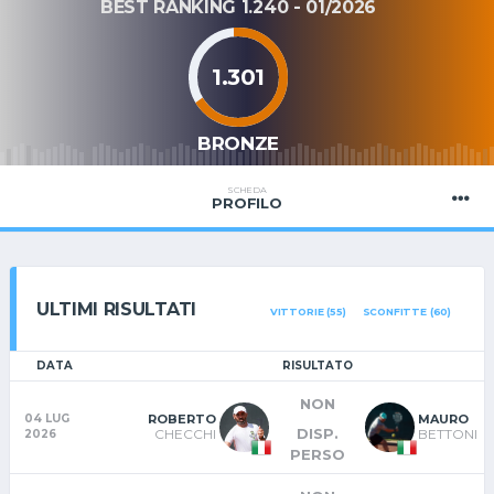
BEST RANKING 1.240 - 01/2026
1.301
BRONZE
SCHEDA
PROFILO
ULTIMI RISULTATI
VITTORIE (55)
SCONFITTE (60)
DATA
RISULTATO
NON
ROBERTO
MAURO
04 LUG
DISP.
CHECCHI
BETTONI
2026
PERSO