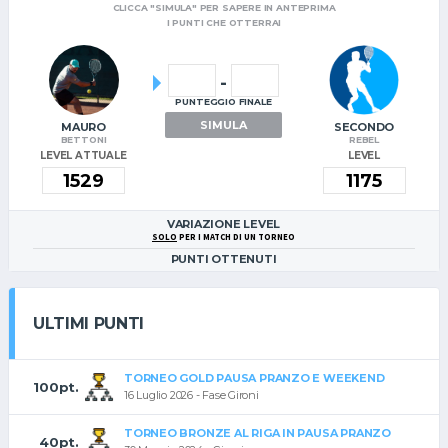
CLICCA "SIMULA" PER SAPERE IN ANTEPRIMA
I PUNTI CHE OTTERRAI
-
PUNTEGGIO FINALE
SIMULA
MAURO
SECONDO
BETTONI
REBEL
LEVEL ATTUALE
LEVEL
VARIAZIONE LEVEL
SOLO
PER I MATCH DI UN TORNEO
PUNTI OTTENUTI
ULTIMI PUNTI
TORNEO GOLD PAUSA PRANZO E WEEKEND
100pt.
16 Luglio 2026 - Fase Gironi
TORNEO BRONZE AL RIGA IN PAUSA PRANZO
40pt.