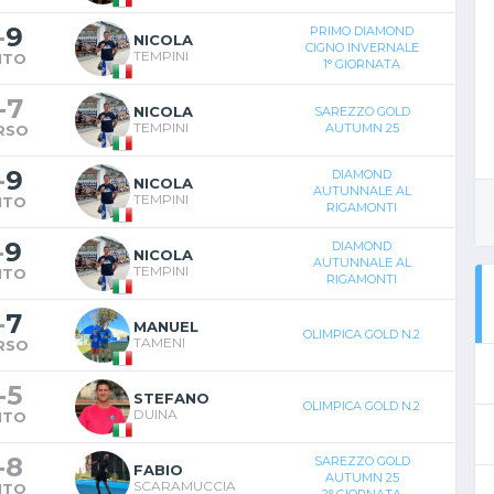
-
9
PRIMO DIAMOND
NICOLA
CIGNO INVERNALE
TEMPINI
NTO
1° GIORNATA
-
7
NICOLA
SAREZZO GOLD
TEMPINI
AUTUMN 25
RSO
-
9
DIAMOND
NICOLA
AUTUNNALE AL
TEMPINI
NTO
RIGAMONTI
-
9
DIAMOND
NICOLA
AUTUNNALE AL
TEMPINI
NTO
RIGAMONTI
-
7
MANUEL
OLIMPICA GOLD N.2
TAMENI
RSO
-
5
STEFANO
OLIMPICA GOLD N.2
DUINA
NTO
-
8
SAREZZO GOLD
FABIO
AUTUMN 25
SCARAMUCCIA
NTO
2° GIORNATA