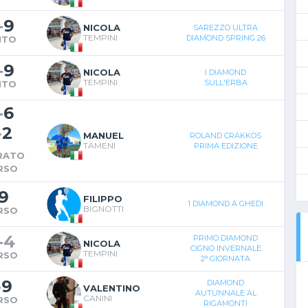
-
9
NICOLA
SAREZZO ULTRA
TEMPINI
DIAMOND SPRING 26
NTO
-
9
NICOLA
I DIAMOND
TEMPINI
SULL'ERBA
NTO
-
6
-
2
MANUEL
ROLAND CRAKKOS
TAMENI
PRIMA EDIZIONE
IRATO
RSO
9
FILIPPO
1 DIAMOND A GHEDI
BIGNOTTI
RSO
-
4
PRIMO DIAMOND
NICOLA
CIGNO INVERNALE
TEMPINI
RSO
2° GIORNATA
-
9
DIAMOND
VALENTINO
AUTUNNALE AL
CANINI
RSO
RIGAMONTI