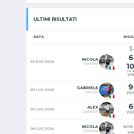
ULTIMI RISULTATI
DATA
RISU
1
6
NICOLA
03 AGO 2026
TEMPINI
1
TIE 
VI
9
GABRIELE
09 LUG 2026
MAGRI
PE
6
ALEX
09 LUG 2026
CARERA
PE
NICOLA
NON 
06 LUG 2026
TEMPINI
VI