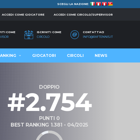
SCEGLI LA NAZIONE:
ACCEDI COME GIOCATORE
ACCEDI COME CIRCOLO/SUPERVISOR
VITI COME
ISCRIVITI COME
CONTATTACI
VISOR
CIRCOLO
INFO@RAFTENNIS.IT
ANKING
GIOCATORI
CIRCOLI
NEWS
DOPPIO
#2.754
PUNTI 0
BEST RANKING 1.381 - 04/2025