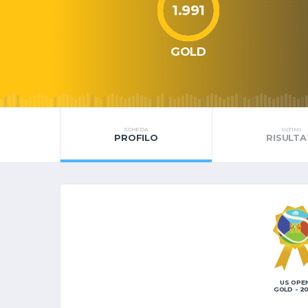
1.991
GOLD
SCHEDA
ULTIMI
PROFILO
RISULTA
US OPE
GOLD - 2