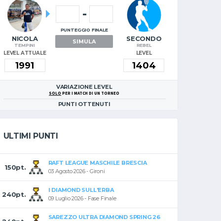
-
PUNTEGGIO FINALE
NICOLA
SECONDO
SIMULA
TEMPINI
REBEL
LEVEL ATTUALE
LEVEL
VARIAZIONE LEVEL
SOLO
PER I MATCH DI UN TORNEO
PUNTI OTTENUTI
ULTIMI PUNTI
RAFT LEAGUE MASCHILE BRESCIA
150pt.
03 Agosto 2026 - Gironi
I DIAMOND SULL'ERBA
240pt.
09 Luglio 2026 - Fase Finale
SAREZZO ULTRA DIAMOND SPRING 26