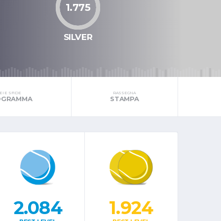
1.775
SILVER
I E SFIDE
RASSEGNA
ROGRAMMA
STAMPA
2.084
1.924