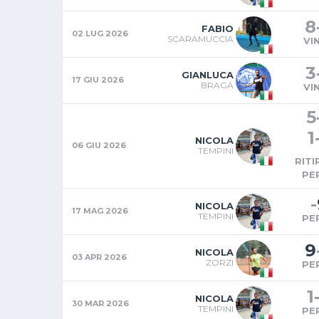
8
FABIO
02 LUG 2026
SCARAMUCCIA
VI
3
GIANLUCA
17 GIU 2026
BRAGA
VI
5
1
NICOLA
06 GIU 2026
TEMPINI
RIT
PE
-
NICOLA
17 MAG 2026
TEMPINI
PE
9
NICOLA
03 APR 2026
ZORZI
PE
1
NICOLA
30 MAR 2026
TEMPINI
PE