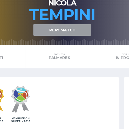
NICOLA
TEMPINI
PLAY MATCH
BACHECA
TORNE
TI
PALMARES
IN P
N
WIMBLEDON
019
SILVER - 2018