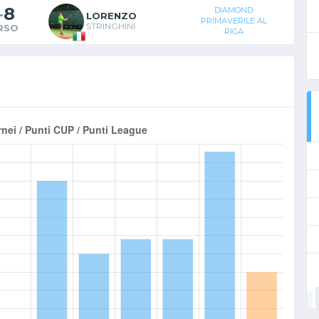
-
8
DIAMOND
LORENZO
PRIMAVERILE AL
STRINGHINI
RSO
RIGA