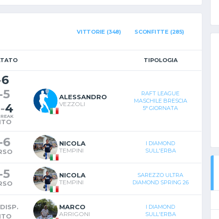
VITTORIE (348)
SCONFITTE (285)
LTATO
TIPOLOGIA
-
6
-
5
RAFT LEAGUE
ALESSANDRO
MASCHILE BRESCIA
VEZZOLI
0
-
4
5° GIORNATA
BREAK
NTO
-
6
NICOLA
I DIAMOND
TEMPINI
SULL'ERBA
RSO
-
5
NICOLA
SAREZZO ULTRA
TEMPINI
DIAMOND SPRING 26
RSO
DISP.
MARCO
I DIAMOND
ARRIGONI
SULL'ERBA
NTO