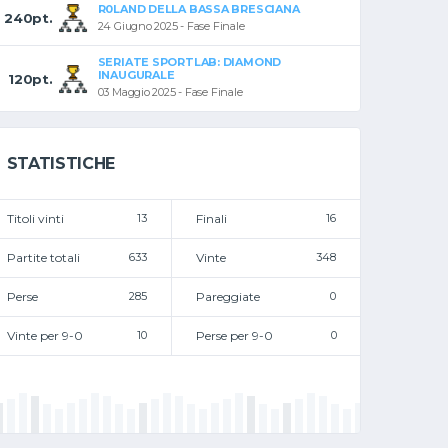
R0LAND DELLA BASSA BRESCIANA
240pt.
24 Giugno 2025 - Fase Finale
SERIATE SPORTLAB: DIAMOND
INAUGURALE
120pt.
03 Maggio 2025 - Fase Finale
STATISTICHE
Titoli vinti
13
Finali
16
Partite totali
633
Vinte
348
Perse
285
Pareggiate
0
Vinte per 9-0
10
Perse per 9-0
0