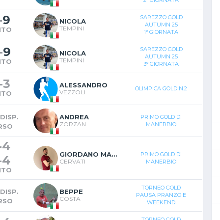
-
9
SAREZZO GOLD
NICOLA
AUTUMN 25
TEMPINI
NTO
1° GIORNATA
-
9
SAREZZO GOLD
NICOLA
AUTUMN 25
TEMPINI
NTO
3° GIORNATA
-
3
ALESSANDRO
OLIMPICA GOLD N.2
VEZZOLI
NTO
DISP.
ANDREA
PRIMO GOLD DI
ZORZAN
MANERBIO
RSO
-
4
GIORDANO MARIA
PRIMO GOLD DI
-
4
CERVATI
MANERBIO
NTO
TORNEO GOLD
DISP.
BEPPE
PAUSA PRANZO E
COSTA
RSO
WEEKEND
TORNEO GOLD