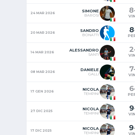
8
SIMONE
24 MAR 2026
BAROSI
VI
8
SANDRO
20 MAR 2026
BONATTI
PE
2
ALESSANDRO
14 MAR 2026
SANTI
VI
7
DANIELE
08 MAR 2026
GALLI
VI
6
NICOLA
17 GEN 2026
TEMPINI
PE
9
NICOLA
27 DIC 2025
TEMPINI
VI
9
NICOLA
17 DIC 2025
TEMPINI
VI