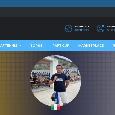
ISCRIVITI A
ISCRI
RAFTENNIS
SUPER
RAFTENNIS
TORNEI
RAFT CUP
MARKETPLACE
R