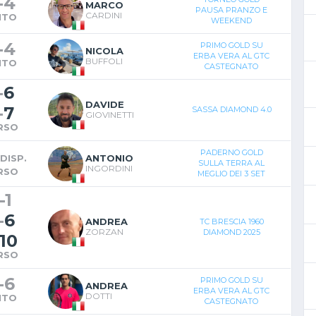
-
4
MARCO
PAUSA PRANZO E
CARDINI
NTO
WEEKEND
-
4
PRIMO GOLD SU
NICOLA
ERBA VERA AL GTC
BUFFOLI
NTO
CASTEGNATO
-
6
DAVIDE
-
7
SASSA DIAMOND 4.0
GIOVINETTI
RSO
PADERNO GOLD
DISP.
ANTONIO
SULLA TERRA AL
INGORDINI
RSO
MEGLIO DEI 3 SET
-
1
-
6
ANDREA
TC BRESCIA 1960
ZORZAN
DIAMOND 2025
10
RSO
-
6
PRIMO GOLD SU
ANDREA
ERBA VERA AL GTC
DOTTI
NTO
CASTEGNATO