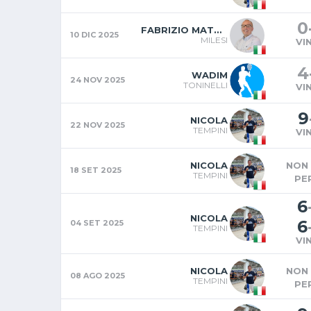
0
FABRIZIO MATTEO
10 DIC 2025
MILESI
VI
4
WADIM
24 NOV 2025
TONINELLI
VI
9
NICOLA
22 NOV 2025
TEMPINI
VI
NICOLA
NON 
18 SET 2025
TEMPINI
PE
6
NICOLA
6
04 SET 2025
TEMPINI
VI
NICOLA
NON 
08 AGO 2025
TEMPINI
PE