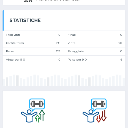
16 Dicembre 2025 - Fase Finale
STATISTICHE
Titoli vinti
0
Finali
0
Partite totali
195
Vinte
70
Perse
125
Pareggiate
0
Vinte per 9-0
0
Perse per 9-0
6