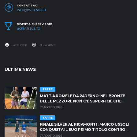
CONTATTACI
INFO@RAFTENNIS.IT
DIVENTA SUPERVISOR!
ISCRIVITI SUBITO
FACEBOOK
INSTAGRAM
ULTIME NEWS
TAPPE
MATTIA ROMELE DA PADERNO: NEL BRONZE
DELLE MEZZORE NON C'È SUPERFICIE CHE
TENGA
07 AGOSTO 2026
TAPPE
FINALE SILVER AL RIGAMONTI : MARCO USSOLI
CONQUISTA IL SUO PRIMO TITOLO CONTRO
MASSIMO CRISCIONE
07 AGOSTO 2026