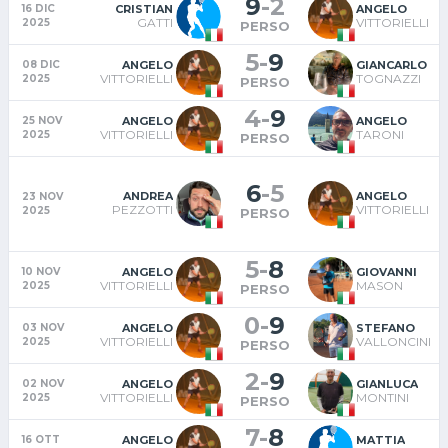
9
-
2
CRISTIAN
ANGELO
16 DIC
GATTI
VITTORIELLI
2025
PERSO
5
-
9
ANGELO
GIANCARLO
08 DIC
VITTORIELLI
TOGNAZZI
2025
PERSO
4
-
9
ANGELO
ANGELO
25 NOV
VITTORIELLI
TARONI
2025
PERSO
6
-
5
ANDREA
ANGELO
23 NOV
PEZZOTTI
VITTORIELLI
2025
PERSO
5
-
8
ANGELO
GIOVANNI
10 NOV
VITTORIELLI
MASON
2025
PERSO
0
-
9
ANGELO
STEFANO
03 NOV
VITTORIELLI
VALLONCINI
2025
PERSO
2
-
9
ANGELO
GIANLUCA
02 NOV
VITTORIELLI
MONTINI
2025
PERSO
7
-
8
ANGELO
MATTIA
16 OTT