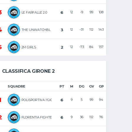
3
6
12
-9
99
108
LE FARFALLE 2.0
4
3
12
-31
112
143
THE UNWATCHBL
5
2
12
-73
84
157
2M GIRLS
CLASSIFICA GIRONE 2
SQUADRE
PT
M
DG
GV
GP
1
6
9
5
99
94
POLISPORTIVA I'GIGLIO CLUB
2
6
9
36
112
76
FLORENTIA FIGHTERS