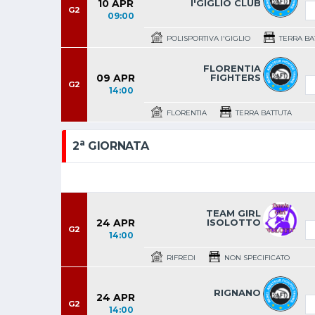
10 APR
I'GIGLIO CLUB
G2
09:00
POLISPORTIVA I'GIGLIO
TERRA BAT
FLORENTIA
09 APR
FIGHTERS
G2
14:00
FLORENTIA
TERRA BATTUTA
a
2
GIORNATA
TEAM GIRL
24 APR
ISOLOTTO
G2
14:00
RIFREDI
NON SPECIFICATO
RIGNANO
24 APR
G2
14:00