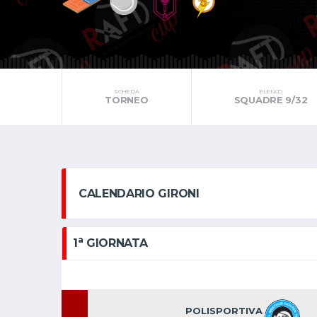
SCHEDA
ELENCO
TORNEO
SQUADRE 9/32
CALENDARIO GIRONI
a
1
GIORNATA
POLISPORTIVA