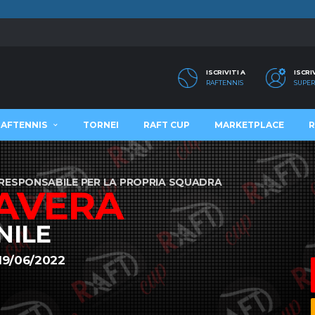
ISCRIVITI A
ISCRI
RAFTENNIS
SUPER
RAFTENNIS
TORNEI
RAFT CUP
MARKETPLACE
R
E' RESPONSABILE PER LA PROPRIA SQUADRA
AVERA
NILE
19/06/2022