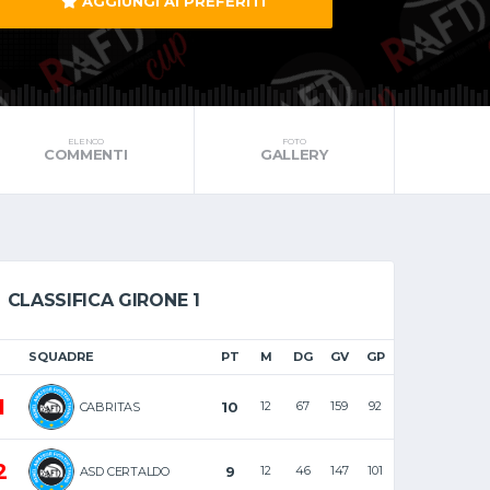
AGGIUNGI AI PREFERITI
ELENCO
FOTO
COMMENTI
GALLERY
CLASSIFICA GIRONE 1
SQUADRE
PT
M
DG
GV
GP
1
10
12
67
159
92
CABRITAS
2
9
12
46
147
101
ASD CERTALDO