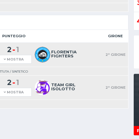
PUNTEGGIO
GIRONE
-
2
1
FLORENTIA
2° GIRONE
FIGHTERS
MOSTRA
TUTA / SINTETICO
-
2
1
TEAM GIRL
2° GIRONE
ISOLOTTO
MOSTRA