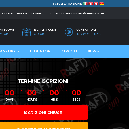
SCEGLI LA NAZIONE:
ACCEDI COME GIOCATORE
ACCEDI COME CIRCOLO/SUPERVISOR
VITI COME
ISCRIVITI COME
CONTATTACI
VISOR
CIRCOLO
INFO@RAFTENNIS.IT
ANKING
GIOCATORI
CIRCOLI
NEWS
TERMINE ISCRIZIONI
00
00
00
00
DAYS
HOURS
MINS
SECS
ISCRIZIONI CHIUSE