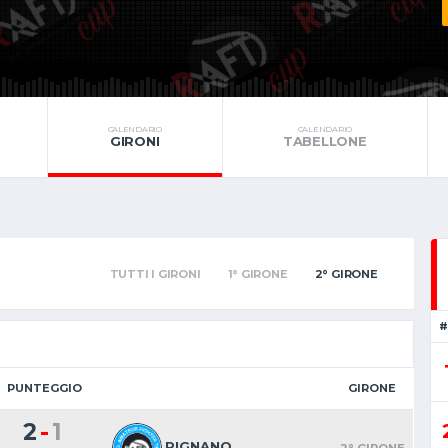
CALENDARIO
CALENDARIO
GIRONI
TABELLONE
TUTTI I GIRONI
1° GIRONE
2° GIRONE
#
PUNTEGGIO
GIRONE
-
2
1
RIGNANO