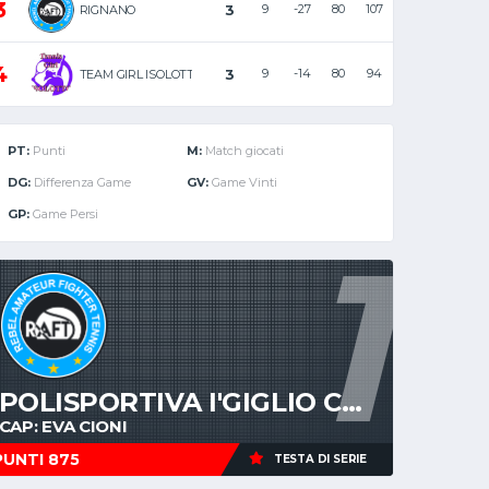
3
3
9
-27
80
107
RIGNANO
4
3
9
-14
80
94
TEAM GIRL ISOLOTTO
PT:
Punti
M:
Match giocati
DG:
Differenza Game
GV:
Game Vinti
GP:
Game Persi
1
POLISPORTIVA I'GIGLIO CLUB
CAP: EVA CIONI
PUNTI 875
TESTA DI SERIE