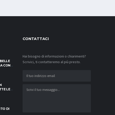
CONTATTACI
Hai bisogno di informazioni o chiarimenti?
IBELLE
Scrivici, ti contatteremo al più presto.
OCA CON
SFIDE!
N
TTE LE
NOTARE
ITO DI