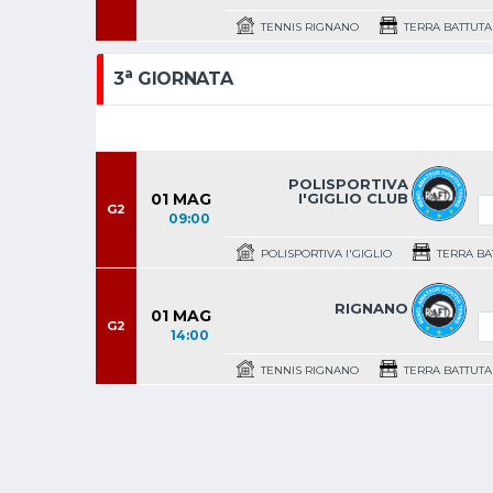
TENNIS RIGNANO
TERRA BATTUTA
a
3
GIORNATA
POLISPORTIVA
01 MAG
I'GIGLIO CLUB
G2
09:00
POLISPORTIVA I'GIGLIO
TERRA BAT
RIGNANO
01 MAG
G2
14:00
TENNIS RIGNANO
TERRA BATTUTA