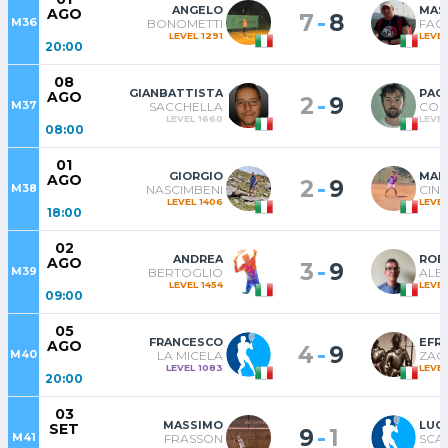
ANGELO
MAS
AGO
-
7
8
M36
BONOMETTI
FAC
LEVEL 1291
LEVEL
20:00
08
GIANBATTISTA
PAO
AGO
-
2
9
M37
SACCHELLA
CON
LEVEL 1660
LEVEL
08:00
01
GIORGIO
MAR
AGO
-
2
9
M38
NASCIMBENI
CINE
LEVEL 1406
LEVEL
18:00
02
ANDREA
ROB
AGO
-
3
9
M39
BERTOGLIO
ALB
LEVEL 1454
LEVEL
09:00
05
FRANCESCO
EFR
AGO
-
4
9
M40
LA MICELA
ZAG
LEVEL 1083
LEVEL
20:00
03
MASSIMO
LUC
SET
-
9
1
M41
FRASSON
SCAL