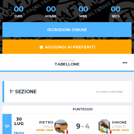
00
00
00
00
DAYS
HOURS
MINS
SECS
ISCRIZIONI CHIUSE
AGGIUNGI AI PREFERITI
CALENDARIO
TABELLONE
1° SEZIONE
STAMPA SEZIONE
PUNTEGGIO
30
PIETRO
SIMONE
LUG
-
9
4
Q1
CALÀ
LONATI
LEVEL 1366
LEVEL 1223
19:00