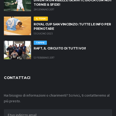
DIVENTA UN RIBELLE ISCRIVITI, GIOCA CON NOI!
TORNEI & SFIDE!
28 GENNAIO 2017
IL TEAM
ROYAL CUP SAN VINCENZO: TUTTE LE INFO PER
PRENOTARE
13 GIUGNO 2023
TAPPE
RAFT, IL CIRCUITO DI TUTTI VOI!
12 FEBBRAIO 2017
CONTATTACI
Hai bisogno di informazioni o chiarimenti? Scrivici, ti contatteremo al
più presto.