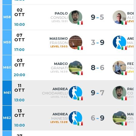
02
PAOLO
ROB
OTT
-
9
5
M58
CONSOLI
ALB
LEVEL 1591
LEVEL
10:00
07
MASSIMO
AND
OTT
-
3
9
M59
FRASSON
MAN
LEVEL 1303
LEVEL
17:00
03
MARCO
FED
OTT
-
8
6
M60
GRANATI
PRA
LEVEL 1639
LEVEL
20:00
11
ANDREA
PAO
OTT
-
9
7
M61
CHIODARELLI
CON
LEVEL 1532
LEVEL
13:00
13
ANDREA
MAR
OTT
-
6
9
M62
MANESSI
GRA
LEVEL 1328
LEVEL
10:00