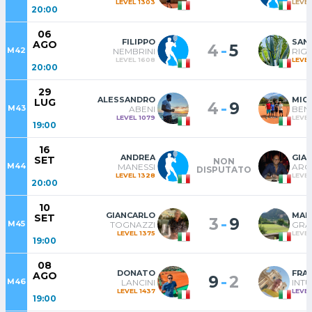
LEVEL 1303
LEVEL
20:00
06
FILIPPO
SAN
AGO
-
4
5
M42
NEMBRINI
RIGH
LEVEL 1608
LEVEL
20:00
29
ALESSANDRO
MIC
LUG
-
4
9
M43
ABENI
BENI
LEVEL 1079
LEVEL
19:00
16
ANDREA
GIA
SET
NON
M44
MANESSI
AR
DISPUTATO
LEVEL 1328
LEVEL
20:00
10
GIANCARLO
MAR
SET
-
3
9
M45
TOGNAZZI
GRA
LEVEL 1375
LEVEL
19:00
08
DONATO
FRA
AGO
-
9
2
M46
LANCINI
INTU
LEVEL 1437
LEVEL
19:00