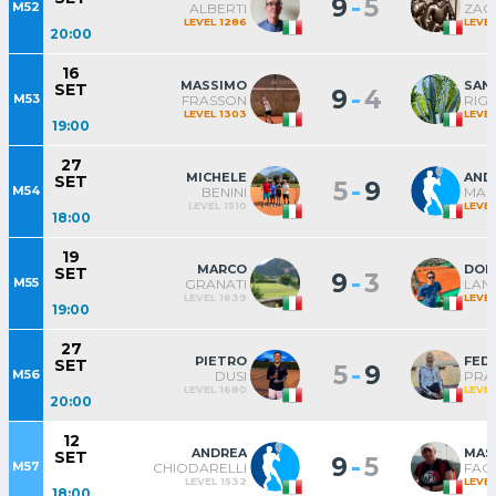
-
9
5
M52
ALBERTI
ZAG
LEVEL 1286
LEVEL
20:00
16
MASSIMO
SAN
SET
-
9
4
M53
FRASSON
RIGH
LEVEL 1303
LEVEL
19:00
27
MICHELE
AND
SET
-
5
9
M54
BENINI
MAN
LEVEL 1510
LEVEL
18:00
19
MARCO
DON
SET
-
9
3
M55
GRANATI
LANC
LEVEL 1639
LEVEL
19:00
27
PIETRO
FED
SET
-
5
9
M56
DUSI
PRA
LEVEL 1680
LEVEL
20:00
12
ANDREA
MAS
SET
-
9
5
M57
CHIODARELLI
FAC
LEVEL 1532
LEVEL
18:00