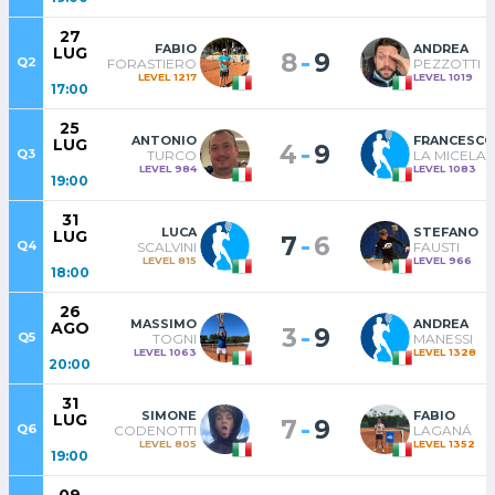
27
FABIO
ANDREA
LUG
-
8
9
Q2
FORASTIERO
PEZZOTTI
LEVEL 1217
LEVEL 1019
17:00
25
ANTONIO
FRANCESCO
LUG
-
4
9
Q3
TURCO
LA MICELA
LEVEL 984
LEVEL 1083
19:00
31
LUCA
STEFANO
LUG
-
7
6
Q4
SCALVINI
FAUSTI
LEVEL 815
LEVEL 966
18:00
26
MASSIMO
ANDREA
AGO
-
3
9
Q5
TOGNI
MANESSI
LEVEL 1063
LEVEL 1328
20:00
31
SIMONE
FABIO
LUG
-
7
9
Q6
CODENOTTI
LAGANÁ
LEVEL 805
LEVEL 1352
19:00