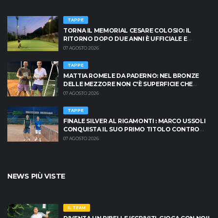
TAPPE
TORNA IL MEMORIAL CESARE COLOSIO: IL
RITORNO DOPO DUE ANNI È UFFICIALE E
BRESCIA È PRONTA AD INFIAMMARSI!
07 AGOSTO 2026
TAPPE
MATTIA ROMELE DA PADERNO: NEL BRONZE
DELLE MEZZORE NON C'È SUPERFICIE CHE
TENGA
07 AGOSTO 2026
TAPPE
FINALE SILVER AL RIGAMONTI : MARCO USSOLI
CONQUISTA IL SUO PRIMO TITOLO CONTRO
MASSIMO CRISCIONE
07 AGOSTO 2026
NEWS PIÙ VISTE
IL TEAM