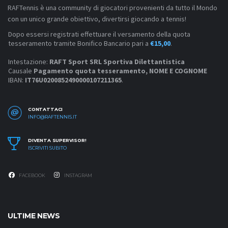
RAFTennis è una community di giocatori provenienti da tutto il Mondo
con un unico grande obiettivo, divertirsi giocando a tennis!
Dopo essersi registrati effettuare il versamento della quota
tesseramento tramite Bonifico Bancario pari a
€15,00
.
Intestazione:
RAFT Sport SRL Sportiva Dilettantistica
Causale
Pagamento quota tesseramento, NOME E COGNOME
IBAN:
IT76U0200852490000107211365
.
CONTATTACI
INFO@RAFTENNIS.IT
DIVENTA SUPERVISOR!
ISCRIVITI SUBITO
FACEBOOK
INSTAGRAM
ULTIME NEWS