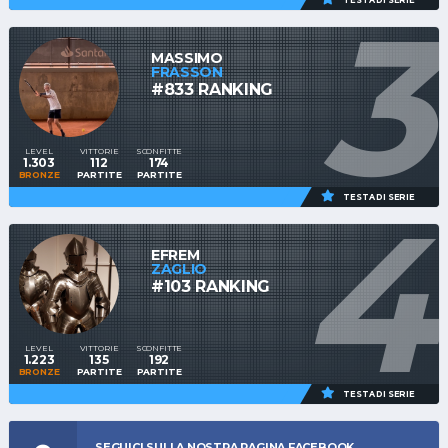
3
TESTA DI SERIE
MASSIMO
FRASSON
#833 RANKING
LEVEL
VITTORIE
SCONFITTE
1.303
112
174
BRONZE
PARTITE
PARTITE
4
TESTA DI SERIE
EFREM
ZAGLIO
#103 RANKING
LEVEL
VITTORIE
SCONFITTE
1.223
135
192
BRONZE
PARTITE
PARTITE
TESTA DI SERIE
SEGUICI SULLA NOSTRA PAGINA FACEBOOK