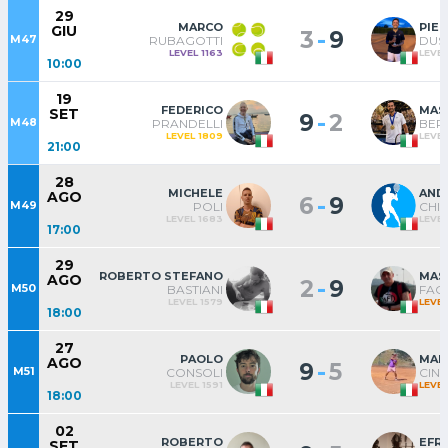
29
MARCO
PIE
GIU
-
3
9
M47
RUBAGOTTI
DUSI
LEVEL 1163
LEVEL
10:00
19
FEDERICO
MAS
SET
-
9
2
M48
PRANDELLI
BER
LEVEL 1809
LEVEL
21:00
28
MICHELE
AND
AGO
-
6
9
M49
POLI
CHI
LEVEL 1683
LEVEL
17:00
29
ROBERTO STEFANO
MAS
AGO
-
2
9
M50
BASTIANI
FAC
LEVEL 1579
LEVEL
18:00
27
PAOLO
MAR
AGO
-
9
5
M51
CONSOLI
CINE
LEVEL 1591
LEVEL
18:00
02
ROBERTO
EFR
SET