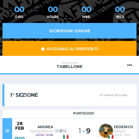
00
00
00
00
DAYS
HOURS
MINS
SECS
ISCRIZIONI CHIUSE
AGGIUNGI AI PREFERITI
CALENDARIO
TABELLONE
1° SEZIONE
STAMPA SEZIONE
PUNTEGGIO
28
ANDREA
FEDERICO
FEB
-
1
9
Q1
GAZZAROLI
ROLFI
LEVEL 1048
LEVEL 1555
19:00