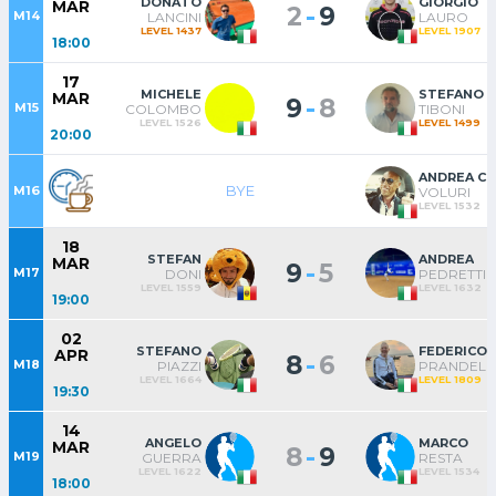
DONATO
GIORGIO
MAR
-
2
9
M14
LANCINI
LAURO
LEVEL 1437
LEVEL 1907
18:00
17
MICHELE
STEFANO
MAR
-
9
8
M15
COLOMBO
TIBONI
LEVEL 1526
LEVEL 1499
20:00
ANDREA CI
BYE
M16
VOLURI
LEVEL 1532
18
STEFAN
ANDREA
MAR
-
9
5
M17
DONI
PEDRETTI
LEVEL 1559
LEVEL 1632
19:00
02
STEFANO
FEDERICO
APR
-
8
6
M18
PIAZZI
PRANDELL
LEVEL 1664
LEVEL 1809
19:30
14
ANGELO
MARCO
MAR
-
8
9
M19
GUERRA
RESTA
LEVEL 1622
LEVEL 1534
18:00