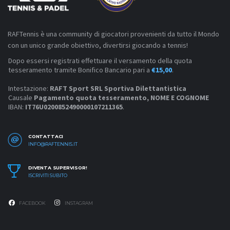
RAFTennis è una community di giocatori provenienti da tutto il Mondo
con un unico grande obiettivo, divertirsi giocando a tennis!
Dopo essersi registrati effettuare il versamento della quota
tesseramento tramite Bonifico Bancario pari a
€15,00
.
Intestazione:
RAFT Sport SRL Sportiva Dilettantistica
Causale
Pagamento quota tesseramento, NOME E COGNOME
IBAN:
IT76U0200852490000107211365
.
CONTATTACI
INFO@RAFTENNIS.IT
DIVENTA SUPERVISOR!
ISCRIVITI SUBITO
FACEBOOK
INSTAGRAM