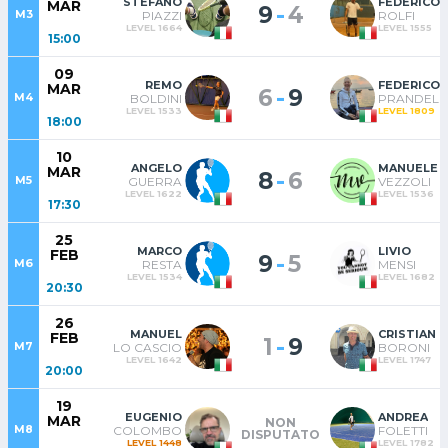
STEFANO
FEDERICO
MAR
-
9
4
M3
PIAZZI
ROLFI
LEVEL 1664
LEVEL 1555
15:00
09
REMO
FEDERICO
MAR
-
6
9
M4
BOLDINI
PRANDELL
LEVEL 1533
LEVEL 1809
18:00
10
ANGELO
MANUELE
MAR
-
8
6
M5
GUERRA
VEZZOLI
LEVEL 1622
LEVEL 1536
17:30
25
MARCO
LIVIO
FEB
-
9
5
M6
RESTA
MENSI
LEVEL 1534
LEVEL 1682
20:30
26
MANUEL
CRISTIAN
FEB
-
1
9
M7
LO CASCIO
BORONI
LEVEL 1642
LEVEL 1747
20:00
19
EUGENIO
ANDREA
MAR
NON
M8
COLOMBO
FOLETTI
DISPUTATO
LEVEL 1448
LEVEL 1782