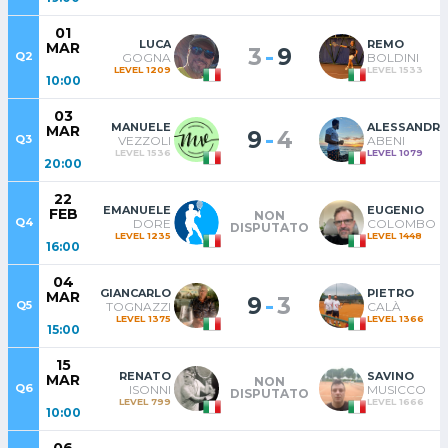
01
LUCA
REMO
MAR
-
3
9
Q2
GOGNA
BOLDINI
LEVEL 1209
LEVEL 1533
10:00
03
MANUELE
ALESSANDR
MAR
-
9
4
Q3
VEZZOLI
ABENI
LEVEL 1536
LEVEL 1079
20:00
22
EMANUELE
EUGENIO
FEB
NON
Q4
DORE
COLOMBO
DISPUTATO
LEVEL 1235
LEVEL 1448
16:00
04
GIANCARLO
PIETRO
MAR
-
9
3
Q5
TOGNAZZI
CALÀ
LEVEL 1375
LEVEL 1366
15:00
15
RENATO
SAVINO
MAR
NON
Q6
ISONNI
MUSICCO
DISPUTATO
LEVEL 799
LEVEL 1666
10:00