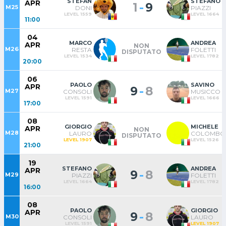
STEFAN
STEFANO
APR
-
1
9
M25
DONI
PIAZZI
LEVEL 1559
LEVEL 1664
11:00
04
MARCO
ANDREA
APR
NON
M26
RESTA
FOLETTI
DISPUTATO
LEVEL 1534
LEVEL 1782
20:00
06
PAOLO
SAVINO
APR
-
9
8
M27
CONSOLI
MUSICCO
LEVEL 1591
LEVEL 1666
17:00
08
GIORGIO
MICHELE
APR
NON
M28
LAURO
COLOMBO
DISPUTATO
LEVEL 1907
LEVEL 1526
21:00
19
STEFANO
ANDREA
APR
-
9
8
M29
PIAZZI
FOLETTI
LEVEL 1664
LEVEL 1782
16:00
08
PAOLO
GIORGIO
APR
-
9
8
M30
CONSOLI
LAURO
LEVEL 1591
LEVEL 1907