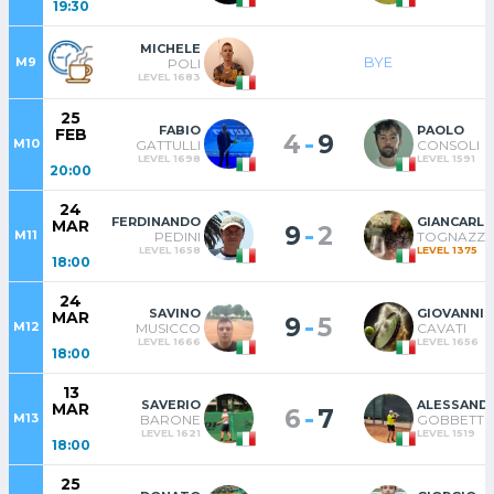
19:30
MICHELE
BYE
M9
POLI
LEVEL 1683
25
FABIO
PAOLO
FEB
-
4
9
M10
GATTULLI
CONSOLI
LEVEL 1698
LEVEL 1591
20:00
24
FERDINANDO
GIANCARL
MAR
-
9
2
M11
PEDINI
TOGNAZZI
LEVEL 1658
LEVEL 1375
18:00
24
SAVINO
GIOVANNI
MAR
-
9
5
M12
MUSICCO
CAVATI
LEVEL 1666
LEVEL 1656
18:00
13
SAVERIO
ALESSAND
MAR
-
6
7
M13
BARONE
GOBBETT
LEVEL 1621
LEVEL 1519
18:00
25