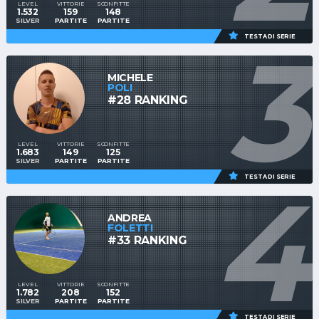
LEVEL
VITTORIE
SCONFITTE
1.532
159
148
SILVER
PARTITE
PARTITE
3
TESTA DI SERIE
MICHELE
POLI
#28 RANKING
LEVEL
VITTORIE
SCONFITTE
1.683
149
125
SILVER
PARTITE
PARTITE
4
TESTA DI SERIE
ANDREA
FOLETTI
#33 RANKING
LEVEL
VITTORIE
SCONFITTE
1.782
208
152
SILVER
PARTITE
PARTITE
TESTA DI SERIE