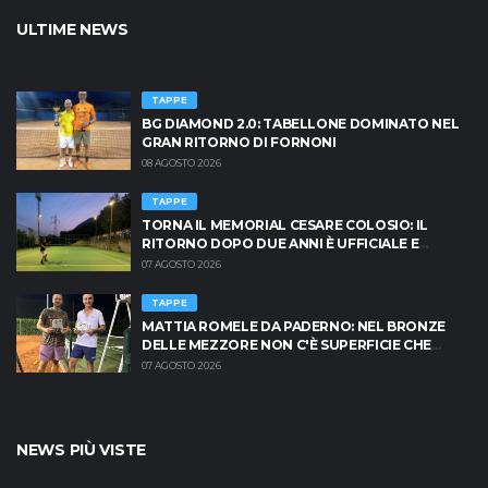
ULTIME NEWS
TAPPE
BG DIAMOND 2.0: TABELLONE DOMINATO NEL
GRAN RITORNO DI FORNONI
08 AGOSTO 2026
TAPPE
TORNA IL MEMORIAL CESARE COLOSIO: IL
RITORNO DOPO DUE ANNI È UFFICIALE E
BRESCIA È PRONTA AD INFIAMMARSI!
07 AGOSTO 2026
TAPPE
MATTIA ROMELE DA PADERNO: NEL BRONZE
DELLE MEZZORE NON C'È SUPERFICIE CHE
TENGA
07 AGOSTO 2026
NEWS PIÙ VISTE