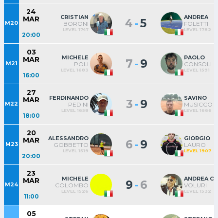
24
CRISTIAN
ANDREA
MAR
-
4
5
M20
BORONI
FOLETTI
LEVEL 1747
LEVEL 1782
20:00
03
MICHELE
PAOLO
MAR
-
7
9
M21
POLI
CONSOLI
LEVEL 1683
LEVEL 1591
16:00
27
FERDINANDO
SAVINO
MAR
-
3
9
M22
PEDINI
MUSICCO
LEVEL 1658
LEVEL 1666
18:00
20
ALESSANDRO
GIORGIO
MAR
-
6
9
M23
GOBBETTO
LAURO
LEVEL 1519
LEVEL 1907
20:00
23
MICHELE
ANDREA CI
MAR
-
9
6
M24
COLOMBO
VOLURI
LEVEL 1526
LEVEL 1532
11:00
05