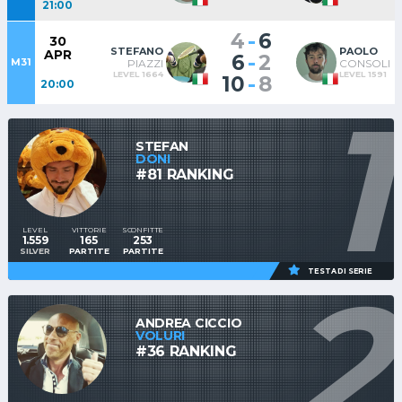
21:00
-
4
6
30
STEFANO
PAOLO
APR
-
6
2
M31
PIAZZI
CONSOLI
LEVEL 1664
LEVEL 1591
-
10
8
20:00
1
STEFAN
DONI
#81 RANKING
LEVEL
VITTORIE
SCONFITTE
1.559
165
253
SILVER
PARTITE
PARTITE
2
TESTA DI SERIE
ANDREA CICCIO
VOLURI
#36 RANKING