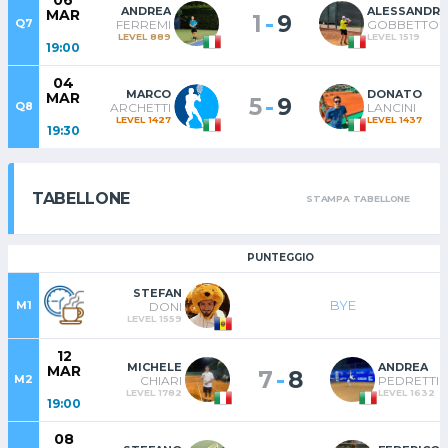
06
ANDREA
ALESSANDR
MAR
-
1
9
Q7
FERREMI
GOBBETTO
LEVEL 889
LEVEL 1519
19:00
04
MARCO
DONATO
MAR
-
5
9
Q8
ARCHETTI
LANCINI
LEVEL 1427
LEVEL 1437
19:30
TABELLONE
STAMPA TABELLONE
PUNTEGGIO
STEFAN
BYE
M1
DONI
LEVEL 1559
12
MICHELE
ANDREA
MAR
-
7
8
M2
CHIARI
PEDRETTI
LEVEL 1782
LEVEL 1632
19:00
08